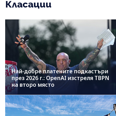
Класации
Най-добре платените подкастъри
през 2026 г.: OpenAI изстреля TBPN
на второ място