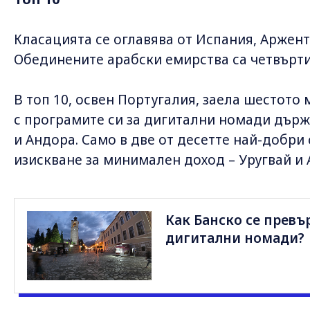
Класацията се оглавява от Испания, Аржент
Обединените арабски емирства са четвърти
В топ 10, освен Португалия, заела шестото 
с програмите си за дигитални номади държ
и Андора. Само в две от десетте най-добри
изискване за минимален доход – Уругвай и
Как Банско се превъ
дигитални номади?