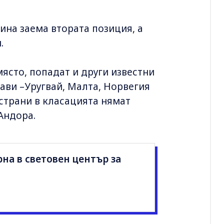
ина заема втората позиция, а
.
място, попадат и други известни
ави –Уругвай, Малта, Норвегия
 страни в класацията нямат
 Андора.
рна в световен център за