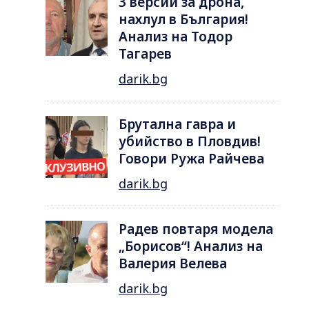
3 версии за дрона,
нахлул в България!
Анализ на Тодор
Тагарев
darik.bg
Брутална гавра и
убийство в Пловдив!
Говори Ружа Райчева
darik.bg
Радев повтаря модела
„Борисов“! Анализ на
Валерия Велева
darik.bg