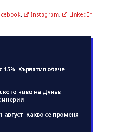
acebook
,
Instagram
,
LinkedIn
 с 15%, Хърватия обаче
иското ниво на Дунав
афинерии
1 август: Какво се променя