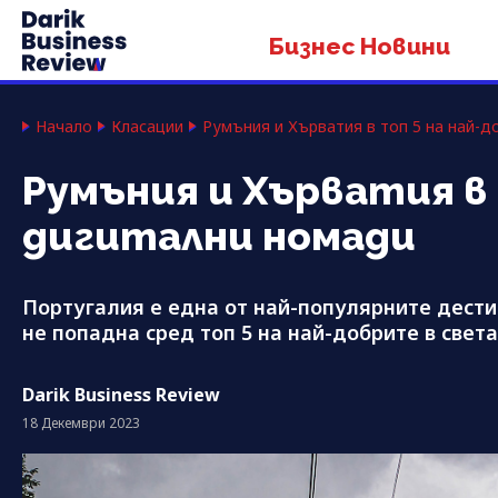
Бизнес Новини
Начало
Класации
Румъния и Хърватия в топ 5 на най-д
Румъния и Хърватия в
дигитални номади
Португалия е една от най-популярните дести
не попадна сред топ 5 на най-добрите в света
Darik Business Review
18 Декември 2023