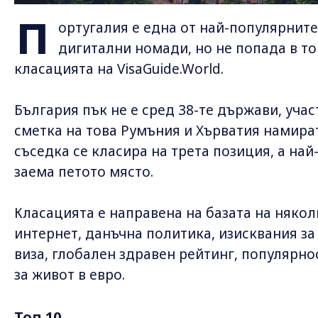
П
ортугалия е една от най-популярните
дигитални номади, но не попада в топ
класацията на VisaGuide.World.
България пък не е сред 38-те държави, учас
сметка на това Румъния и Хърватия намират
съседка се класира на трета позиция, а най
заема петото място.
Класацията е направена на базата на някол
интернет, данъчна политика, изисквания за
виза, глобален здравен рейтинг, популярно
за живот в евро.
Топ 10