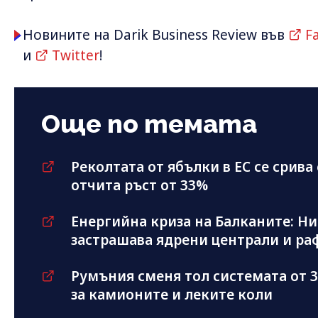
Новините на Darik Business Review във
F
и
Twitter
!
Още по темата
Реколтата от ябълки в ЕС се срива
отчита ръст от 33%
Енергийна криза на Балканите: Н
застрашава ядрени централи и р
Румъния сменя тол системата от 3
за камионите и леките коли