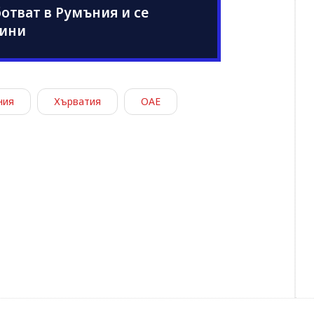
отват в Румъния и се
вини
ния
Хърватия
ОАЕ