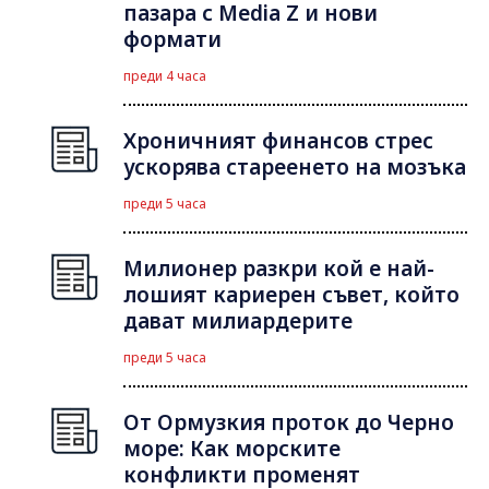
пазара с Media Z и нови
формати
преди 4 часа
Хроничният финансов стрес
ускорява стареенето на мозъка
преди 5 часа
Милионер разкри кой е най-
лошият кариерен съвет, който
дават милиардерите
преди 5 часа
От Ормузкия проток до Черно
море: Как морските
конфликти променят