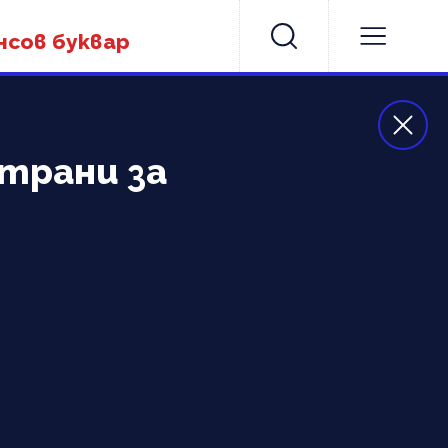
нсов буквар
страни за