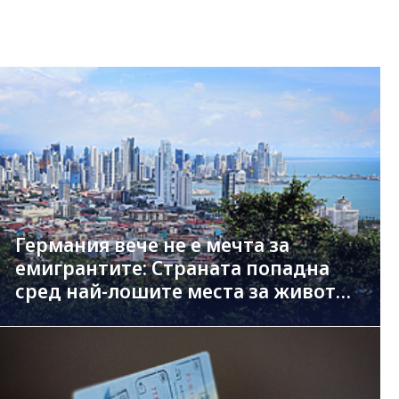
Германия вече не е мечта за
емигрантите: Страната попадна
сред най-лошите места за живот
за чужденци