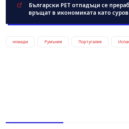
Български PET отпадъци се прераб
връщат в икономиката като суро
номади
Румъния
Португалия
Испа