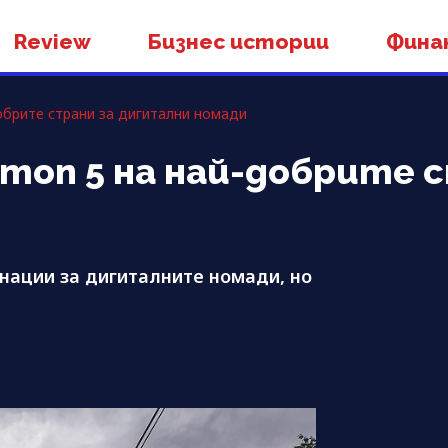
Review
Бизнес истории
Фина
обрите страни за дигитални номади
 топ 5 на най-добрите 
нации за дигиталните номади, но