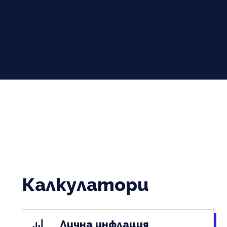
Калкулатори
Лична инфлация