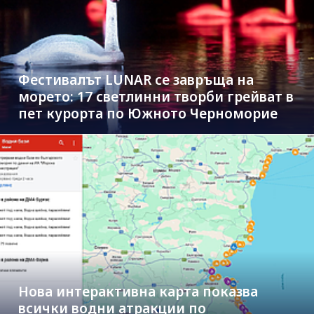
Фестивалът LUNAR се завръща на
морето: 17 светлинни творби грейват в
пет курорта по Южното Черноморие
Нова интерактивна карта показва
всички водни атракции по