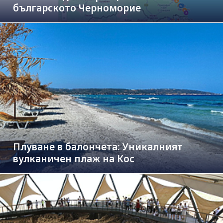
българското Черноморие
Плуване в балончета: Уникалният
вулканичен плаж на Кос