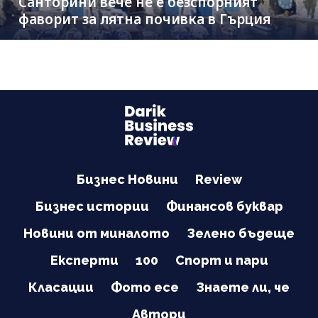
Санторини вече не е безспорният
фаворит за лятна почивка в Гърция
Бизнес Новини
Review
Бизнес истории
Финансов буквар
Новини от миналото
Зелено бъдеще
Експерти
100
Спорт и пари
Класации
Фото есе
Знаете ли, че
Автори