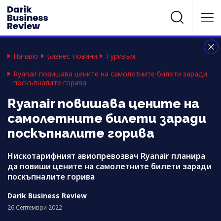
Начало
Бизнес Новини
Туризъм
Ryanair повишава цените на самолетните билети заради
поскъпналите горива
Ryanair повишава цените на
самолетните билети заради
поскъпналите горива
Нискотарифният авиопревозвач Ryanair планира
да повиши цените на самолетните билети заради
поскъпналите горива
Darik Business Review
26 Септември 2022