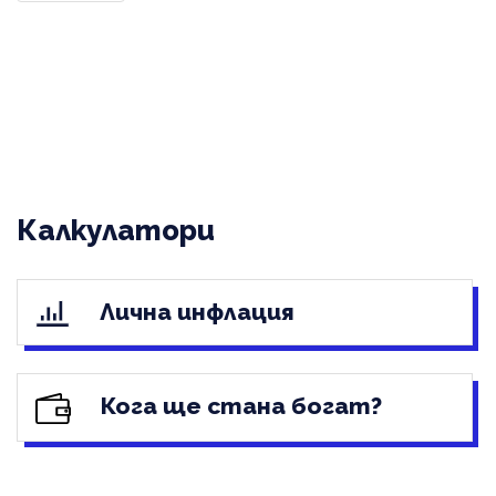
Калкулатори
Лична инфлация
Кога ще стана богат?