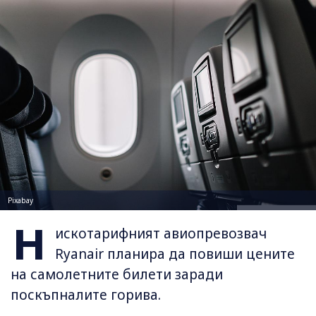
Pixabay
Н
искотарифният авиопревозвач
Ryanair планира да повиши цените
на самолетните билети заради
поскъпналите горива.