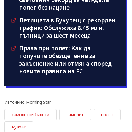
световния рекорд за най-дълъг
полет без кацане
Летищата в Букурещ с рекорден
трафик: Обслужиха 8.45 млн.
пътници за шест месеца
Права при полет: Как да
получите обезщетение за
закъснение или отмяна според
новите правила на ЕС
Източник: Morning Star
самолетни билети
самолет
полет
Ryanair