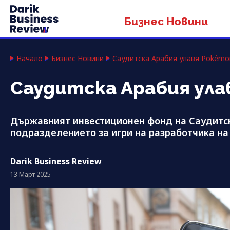
Бизнес Новини
Начало
Бизнес Новини
Саудитска Арабия улавя Pokémon
Саудитска Арабия улав
Държавният инвестиционен фонд на Саудитс
подразделението за игри на разработчика на 
Darik Business Review
13 Март 2025