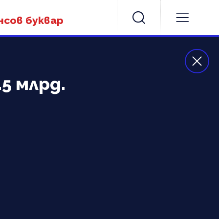
нсов буквар
5 млрд.