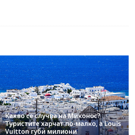
Какво се случва на Миконос?
Туристите харчат по-малко, а Louis
Vuitton губи милиони