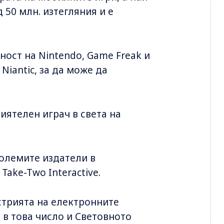
 50 млн. изтегляния и е
ост на Nintendo, Game Freak и
Niantic, за да може да
иятелен играч в света на
големите издатели в
 Take-Two Interactive.
стрията на електронните
 в това число и Световното