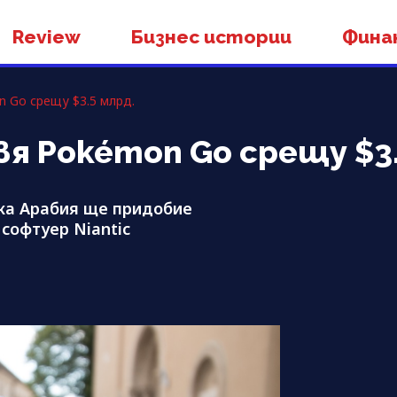
Review
Бизнес истории
Фина
 Go срещу $3.5 млрд.
я Pokémon Go срещу $3.
ка Арабия ще придобие
софтуер Niantic