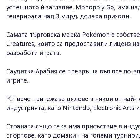
успешното ѝ заглавие, Monopoly Go, има над
генерирала над 3 млрд. долара приходи.
Самата търговска марка Pokémon е собствен
Creatures, които са предоставили лиценз на 
разработи играта.
Саудитка Арабия се превръща във все по-вл
игрите.
PIF вече притежава дялове в някои от най-
индустрията, като Nintendo, Electronic Arts и
Страната също така има присъствие в инду
спортове, като домакин на големи турнири,