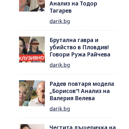
Анализ на Тодор
Тагарев
darik.bg
Брутална гавра и
убийство в Пловдив!
Говори Ружа Райчева
darik.bg
Радев повтаря модела
„Борисов“! Анализ на
Валерия Велева
darik.bg
Честита дъщеричка на