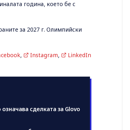
налата година, което бе с
аните за 2027 г. Олимпийски
acebook
,
Instagram
,
LinkedIn
 означава сделката за Glovo