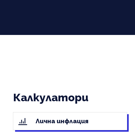
Калкулатори
Лична инфлация