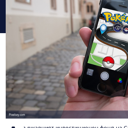
Pixabay.com
ържавният инвестиционен фонд на Са