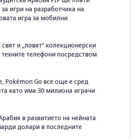
 за игри на разработчика на
товата игра за мобилни
свят и „ловят“ колекционерски
а техните телефони посредством
е, Pokémon Go все още е сред
ета като има 30 милиона играчи
Арабия в развитието на нейната
лиарди долари в последните