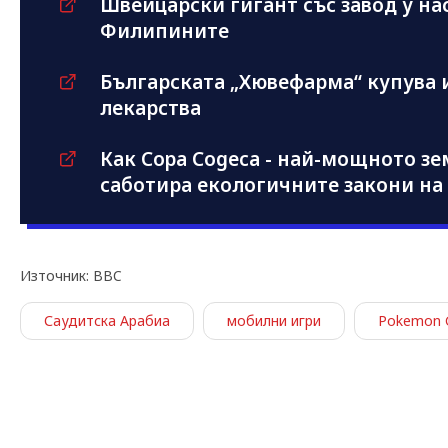
Швейцарски гигант със завод у на
Филипините
Българската „Хювефарма“ купува 
лекарства
Как Copa Cogeca - най-мощното зе
саботира екологичните закони на
Източник: BBC
Саудитска Арабиа
мобилни игри
Pokemon 