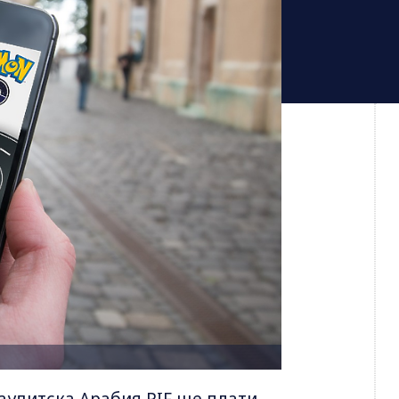
удитска Арабия PIF ще плати