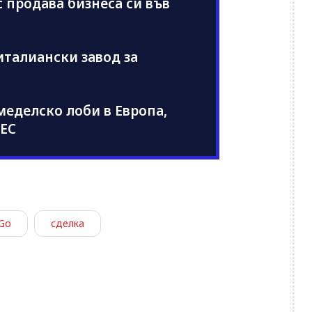
с продава бизнеса си във
италиански завод за
меделско лоби в Европа,
 ЕС
Go
сделка