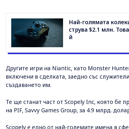
Най-голямата колекц
струва $2.1 млн. Тов
й
Другите игри на Niantic, като Monster Hunt
включени в сделката, заедно със служители
създаването им.
Те ще станат част от Scopely Inc, която бе
на PIF, Savvy Games Group, за 4.9 млрд. долар
Scopely е едно от най-големите имена в сфе