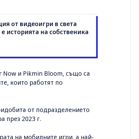
ия от видеоигри в света
а е историята на собственика
er Now и Pikmin Bloom, също са
те, които работят по
 придобита от подразделението
а през 2023 г.
рата на мобилните игри, а най-