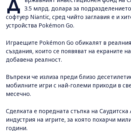
Д
3.5 млрд. долара за подразделението
софтуер Niantic, сред чийто заглавия е и хи
устройства Pokémon Go.
Играещите Pokémon Go обикалят в реалния 
създания, които се появяват на екраните н
добавена реалност.
Въпреки че излиза преди близо десетилети
мобилните игри с най-големи приходи в св
месечно.
Сделката е поредната стъпка на Саудитска 
индустрия на игрите, за която похарчи ми
години.