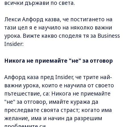
всички държави по света.
Лекси Алфорд казва, че постигането на
тази цел я е научило на няколко важни
урока. Вижте какво споделя тя за Business
Insider:
Никога не приемайте "не" за отговор
Алфорд каза пред Insider, че трите най-
важни урока, които е научила от своето
пътешествие, са: Никога не приемайте
"не" за отговор, имайте куража да
преследвате своята страст; когато има
желание, има и начин да разрешим
проблемите си.