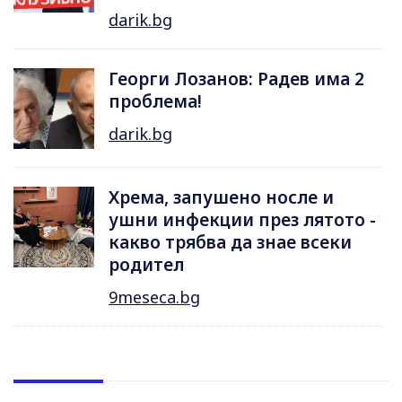
darik.bg
Георги Лозанов: Радев има 2
проблема!
darik.bg
Хрема, запушено носле и
ушни инфекции през лятотo -
какво трябва да знае всеки
родител
9meseca.bg