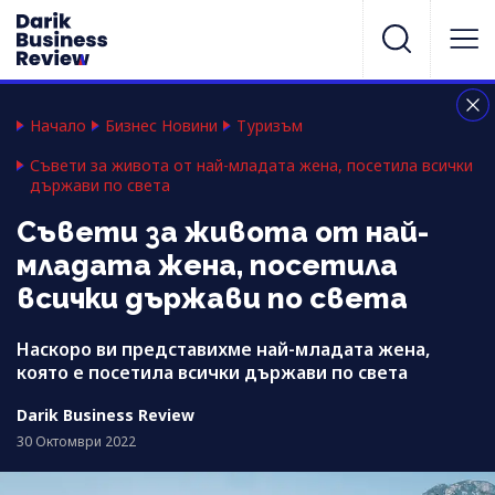
Начало
Бизнес Новини
Туризъм
Съвети за живота от най-младата жена, посетила всички
държави по света
Съвети за живота от най-
младата жена, посетила
всички държави по света
Наскоро ви представихме най-младата жена,
която е посетила всички държави по света
Darik Business Review
30 Октомври 2022