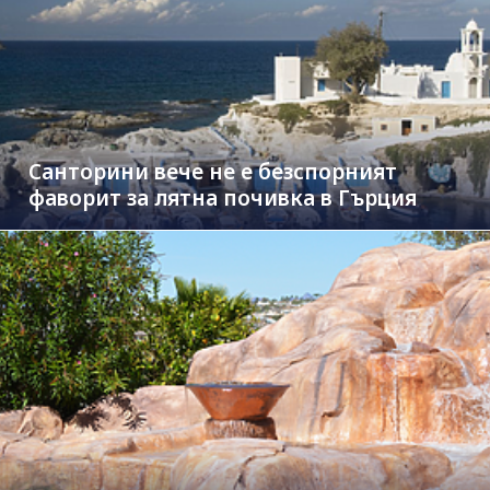
Санторини вече не е безспорният
фаворит за лятна почивка в Гърция