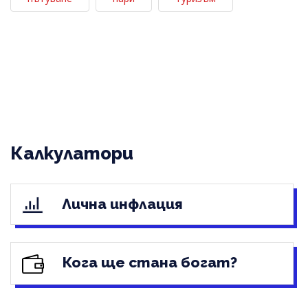
Калкулатори
Лична инфлация
Кога ще стана богат?