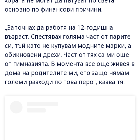
хората не могат да пътуват по света
основно по финансови причини.
„Започнах да работя на 12-годишна
възраст. Спестявах голяма част от парите
си, тъй като не купувам модните марки, а
обикновени дрехи. Част от тях са ми още
от гимназията. В момента все още живея в
дома на родителите ми, ето защо нямам
големи разходи по това перо“, казва тя.