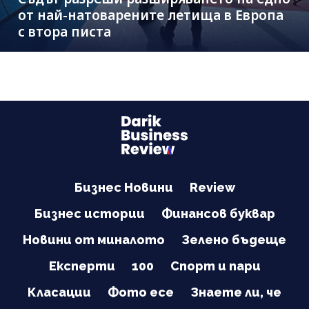
от най-натоварените летища в Европа
с втора писта
Бизнес Новини
Review
Бизнес истории
Финансов буквар
Новини от миналото
Зелено бъдеще
Експерти
100
Спорт и пари
Класации
Фото есе
Знаете ли, че