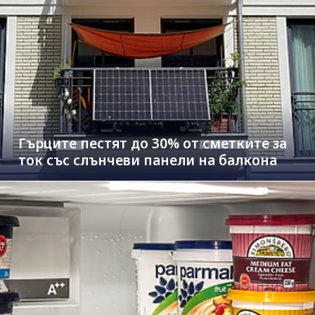
Гърците пестят до 30% от сметките за
ток със слънчеви панели на балкона