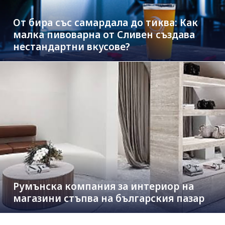
От бира със самардала до тиква: Как
малка пивоварна от Сливен създава
нестандартни вкусове?
Румънска компания за интериор на
магазини стъпва на българския пазар