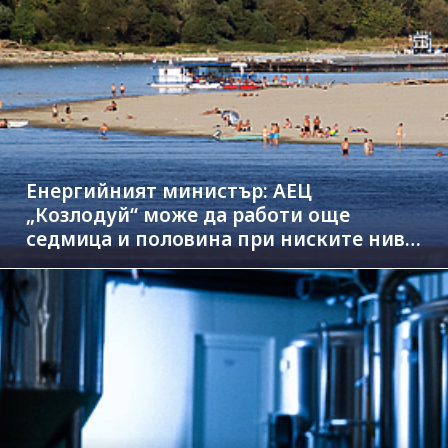
Енергийният министър: АЕЦ
„Козлодуй“ може да работи още
седмица и половина при ниските нива
на Дунав