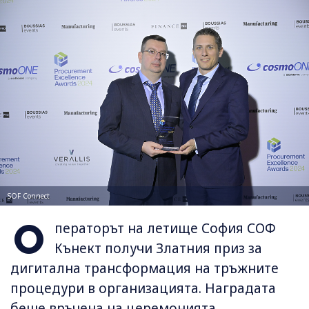
SOF Connect
О
ператорът на летище София СОФ
Кънект получи Златния приз за
дигитална трансформация на тръжните
процедури в организацията. Наградата
беше връчена на церемонията