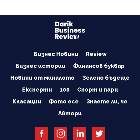
Бизнес Новини
Review
Бизнес истории
Финансов буквар
Новини от миналото
Зелено бъдеще
Експерти
100
Спорт и пари
Класации
Фото есе
Знаете ли, че
Автори