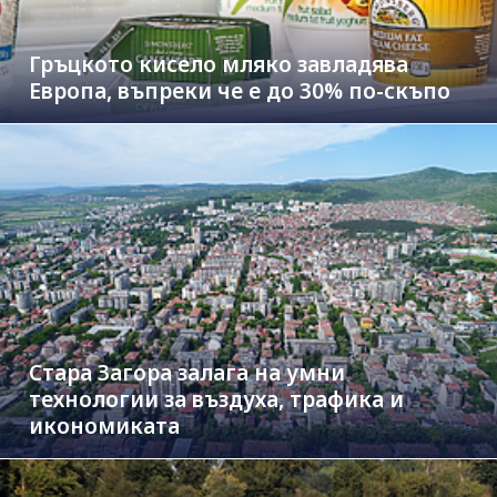
Гръцкото кисело мляко завладява
Европа, въпреки че е до 30% по-скъпо
Стара Загора залага на умни
технологии за въздуха, трафика и
икономиката