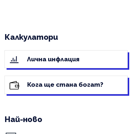
Калкулатори
Лична инфлация
Кога ще стана богат?
Най-ново