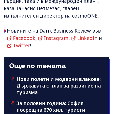
Гърция, така и в международен план",
каза Танасис Петмезас, главен
изпълнителен директор на cosmoONE.
Новините на Darik Business Review във
Facebook
,
Instagram
,
LinkedIn
и
Twitter
!
Още по темата
Нови полети и модерни влакове:
Държавата с план за развитие на
туризма
За половин година: София
посрещна 670 хил. туристи