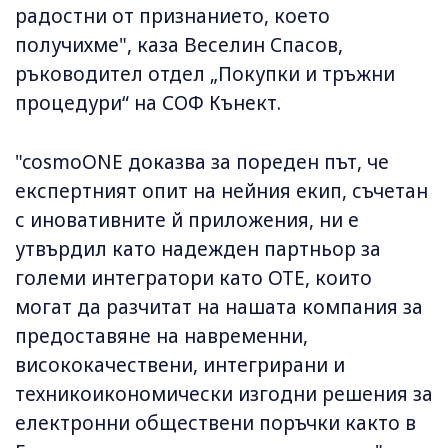
радостни от признанието, което
получихме", каза Веселин Спасов,
ръководител отдел „Покупки и тръжни
процедури“ на СОФ Кънект.
"cosmoONE доказва за пореден път, че
експертният опит на нейния екип, съчетан
с иновативните й приложения, ни е
утвърдил като надежден партньор за
големи интегратори като OTE, които
могат да разчитат на нашата компания за
предоставяне на навременни,
висококачествени, интегрирани и
техникоикономически изгодни решения за
електронни обществени поръчки както в