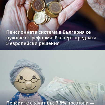
Пенсионната система в България се
нуждае от реформа: Експерт предлага
5 европейски решения
Пенсиите скачат със 7.8% през юли —