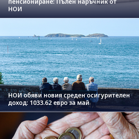
пенсиониране: Пълен наръчник от
НОИ
НОИ обяви новия среден осигурителен
доход: 1033.62 евро за май