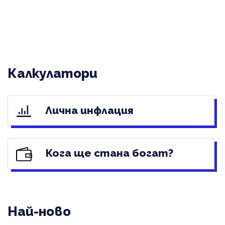
Калкулатори
Лична инфлация
Кога ще стана богат?
Най-ново