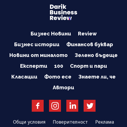
Бизнес Новини
Review
Бизнес истории
Финансов буквар
Новини от миналото
Зелено бъдеще
Експерти
100
Спорт и пари
Класации
Фото есе
Знаете ли, че
Автори
Общи условия
Поверителност
Реклама