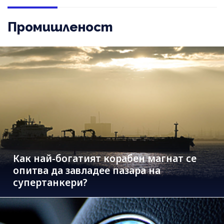
Промишленост
Как най-богатият корабен магнат се
опитва да завладее пазара на
супертанкери?