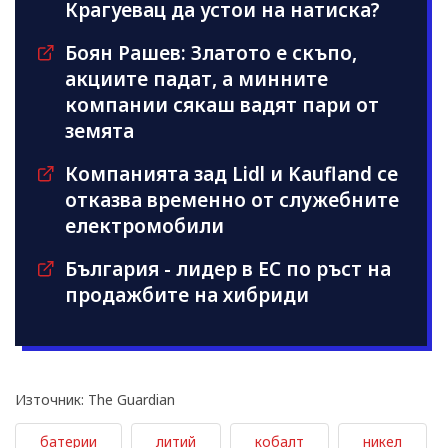
Крагуевац да устои на натиска?
Боян Рашев: Златото е скъпо,
акциите падат, а минните
компании сякаш вадят пари от
земята
Компанията зад Lidl и Kaufland се
отказва временно от служебните
електромобили
България - лидер в ЕС по ръст на
продажбите на хибриди
Източник: The Guardian
батерии
литий
кобалт
никел