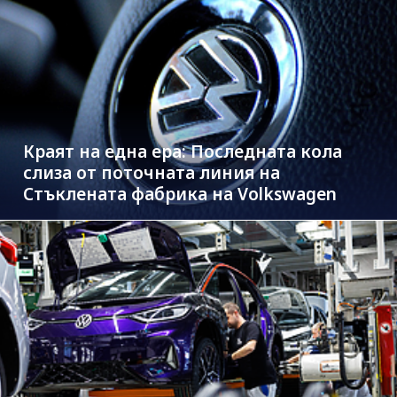
Краят на една ера: Последната кола
слиза от поточната линия на
Стъклената фабрика на Volkswagen