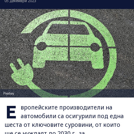
05 Декември 2023
Pixabay
Е
вропейските производители на
автомобили са осигурили под една
шеста от ключовите суровини, от които
ще се нуждаят до 2030 г., за