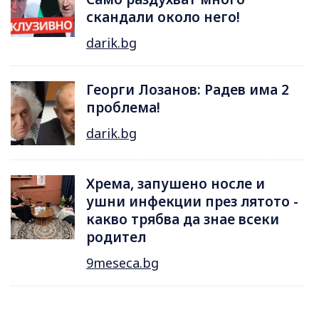
скандали около него!
darik.bg
Георги Лозанов: Радев има 2
проблема!
darik.bg
Хрема, запушено носле и
ушни инфекции през лятотo -
какво трябва да знае всеки
родител
9meseca.bg