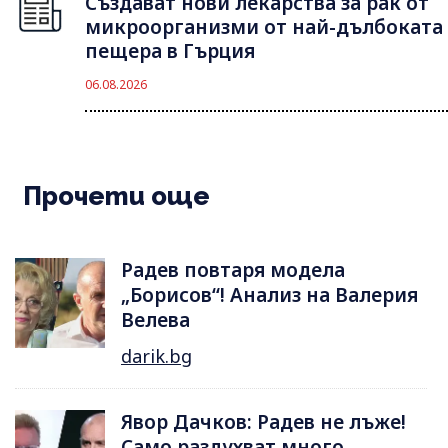
Създават нови лекарства за рак от
микроорганизми от най-дълбоката
пещера в Гърция
06.08.2026
Прочети още
Радев повтаря модела
„Борисов“! Анализ на Валерия
Велева
darik.bg
Явор Дачков: Радев не лъже!
Само раздухват много