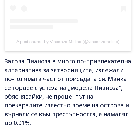
A post shared by Vincenzo Melino (@vincenzomelino)
Затова Пианоза е много по-привлекателна
алтернатива за затворниците, излежали
по-голямата част от присъдата си. Манка
се гордее с успеха на „модела Пианоза“,
обяснявайки, че процентът на
прекаралите известно време на острова и
върнали се към престъпността, е намалял
до 0.01%.