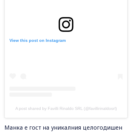
View this post on Instagram
A post shared by Favilli Rinaldo SRL (@favillirinaldosrl)
Манка е гост на уникалния целогодишен