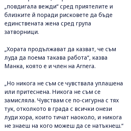
„повдигала вежди“ сред приятелите и
близките й поради рисковете да бъде
единствената жена сред група
затворници.
„Хората продължават да казват, че съм
луда да поема такава работа“, казва
Манка, която е и член на Arnera.
„Но никога не съм се чувствала уплашена
или притеснена. Никога не съм се
замисляла. Чувствам се по-сигурна с тях
тук, отколкото в града с всички онези
луди хора, които тичат наоколо, и никога
не знаеш на кого можеш да се натъкнеш.“