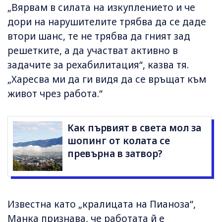
„Вярвам в силата на изкуплението и че
дори на нарушителите трябва да се даде
втори шанс, те не трябва да гният зад
решетките, а да участват активно в
задачите за рехабилитация“, казва тя.
„Харесва ми да ги видя да се връщат към
живот чрез работа.“
Как първият в света мол за
шопинг от колата се
превърна в затвор?
Известна като „кралицата на Пианоза“,
Манка признава, че работата й е