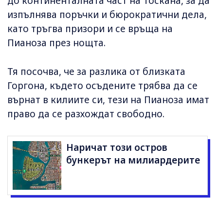
до континенталната част на Тоскана, за да
изпълнява поръчки и бюрократични дела,
като тръгва призори и се връща на
Пианоза през нощта.
Тя посочва, че за разлика от близката
Горгона, където осъдените трябва да се
върнат в килиите си, тези на Пианоза имат
право да се разхождат свободно.
Наричат този остров
бункерът на милиардерите