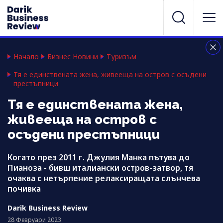
Начало
Бизнес Новини
Туризъм
Тя е единствената жена, живееща на остров с осъдени
престъпници
Тя е единствената жена,
живееща на остров с
осъдени престъпници
Когато през 2011 г. Джулия Манка пътува до
Пианоза - бивш италиански остров-затвор, тя
очаква с нетърпение релаксиращата слънчева
почивка
Darik Business Review
28 Февруари 2023