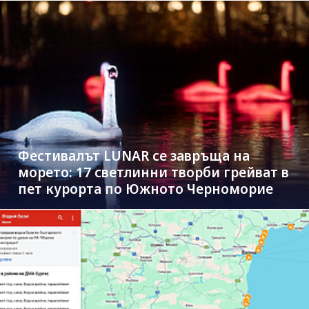
Фестивалът LUNAR се завръща на
морето: 17 светлинни творби грейват в
пет курорта по Южното Черноморие