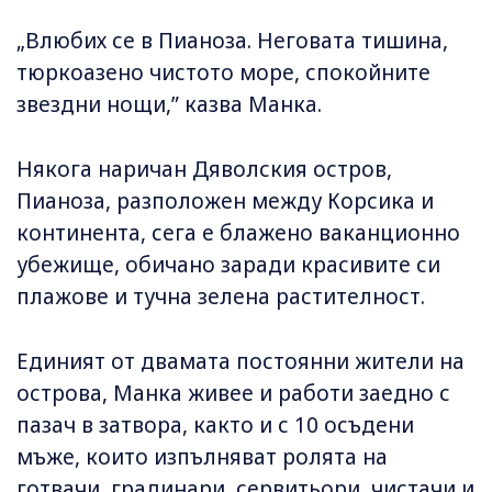
„Влюбих се в Пианоза. Неговата тишина,
тюркоазено чистото море, спокойните
звездни нощи,” казва Манка.
Някога наричан Дяволския остров,
Пианоза, разположен между Корсика и
континента, сега е блажено ваканционно
убежище, обичано заради красивите си
плажове и тучна зелена растителност.
Единият от двамата постоянни жители на
острова, Манка живее и работи заедно с
пазач в затвора, както и с 10 осъдени
мъже, които изпълняват ролята на
готвачи, градинари, сервитьори, чистачи и