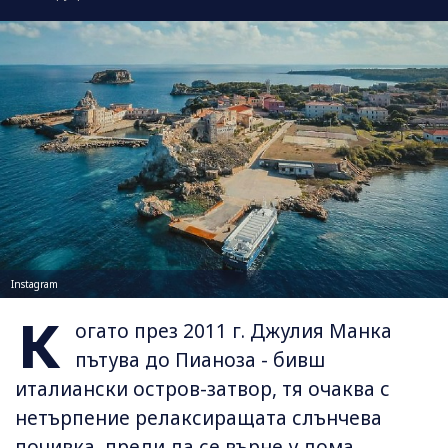
Instagram
К
огато през 2011 г. Джулия Манка
пътува до Пианоза - бивш
италиански остров-затвор, тя очаква с
нетърпение релаксиращата слънчева
почивка, преди да се върне у дома.