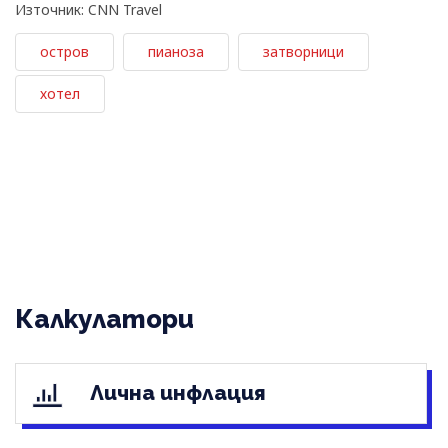
Източник: CNN Travel
остров
пианоза
затворници
хотел
Калкулатори
Лична инфлация