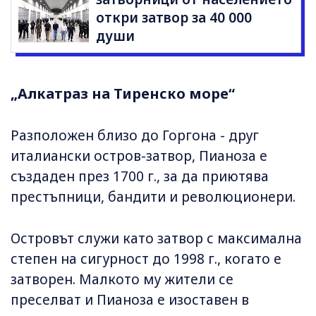
откри затвор за 40 000
души
„Алкатраз на Тиренско море“
Разположен близо до Горгона - друг
италиански остров-затвор, Пианоза е
създаден през 1700 г., за да приютява
престъпници, бандити и революционери.
Островът служи като затвор с максимална
степен на сигурност до 1998 г., когато е
затворен. Малкото му жители се
преселват и Пианоза е изоставен в