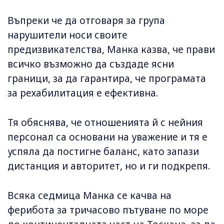
Въпреки че да отговаря за група
нарушители носи своите
предизвикателства, Манка казва, че прави
всичко възможно да създаде ясни
граници, за да гарантира, че програмата
за рехабилитация е ефективна.
Тя обяснява, че отношенията й с нейния
персонал са основани на уважение и тя е
успяла да постигне баланс, като запази
дистанция и авторитет, но и ги подкрепя.
Всяка седмица Манка се качва на
ферибота за тричасово пътуване по море