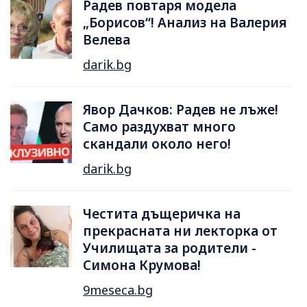
Радев повтаря модела
„Борисов“! Анализ на Валерия
Велева
darik.bg
Явор Дачков: Радев не лъже!
Само раздухват много
скандали около него!
darik.bg
Честита дъщеричка на
прекрасната ни лекторка от
Училищата за родители -
Симона Крумова!
9meseca.bg