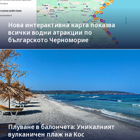
Нова интерактивна карта показва
всички водни атракции по
българското Черноморие
Плуване в балончета: Уникалният
вулканичен плаж на Кос