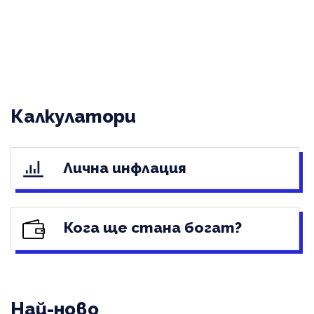
Калкулатори
Лична инфлация
Кога ще стана богат?
Най-ново