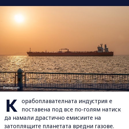
Pixabay.com
К
орабоплавателната индустрия е
поставена под все по-голям натиск
да намали драстично емисиите на
затоплящите планетата вредни газове.