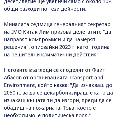
десетилетие ще увеличи само с около 10%
общи разходи по тези дейности.
Миналата седмица генералният секретар
на IMO Китак Лим призова делегатите "да
направят компромиси и да намерят
решения", описвайки 2023 г. като "година
на решителни климатични действия".
Неговите възгледи се споделят от Фаиг
Абасов от организацията Transport and
Environment, който казва: "Да изчакваш до
2050 г., за да се декарбонизираш, е като да
изчакаш къщата ти да изгори, преди да се
обадиш на пожарната. Това, което е
необходимо, е политическа воля."