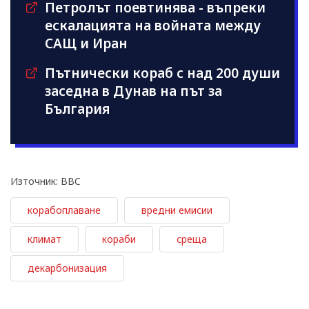
Петролът поевтинява - въпреки
ескалацията на войната между
САЩ и Иран
Пътнически кораб с над 200 души
заседна в Дунав на път за
България
Източник: BBC
корабоплаване
вредни емисии
климат
кораби
среща
декарбонизация