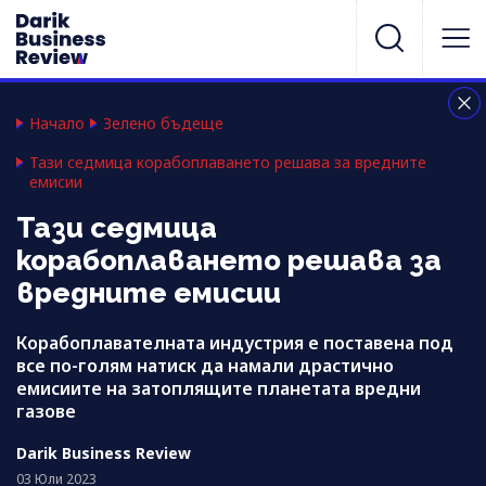
Начало
Зелено бъдеще
Тази седмица корабоплаването решава за вредните
емисии
Тази седмица
корабоплаването решава за
вредните емисии
Корабоплавателната индустрия е поставена под
все по-голям натиск да намали драстично
емисиите на затоплящите планетата вредни
газове
Darik Business Review
03 Юли 2023