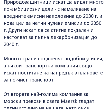
Природозащитници искат да видят много
по-амбициозни цели - с намаляване на
вредните емисии наполовина до 2030 г. и
нова цел за нетни нулеви емисии до 2050
г. Други искат да се стигне по-далеч и
настояват за пълна декарбонизация до
2040 г.
Много страни подкрепят подобни усилия,
а някои транспортни компании също
искат постигане на напредък в плановете
за по-чист транспорт.
От втората най-голяма компания за
морски превози в света Maersk гледат
оптимистично на нещата, като са си