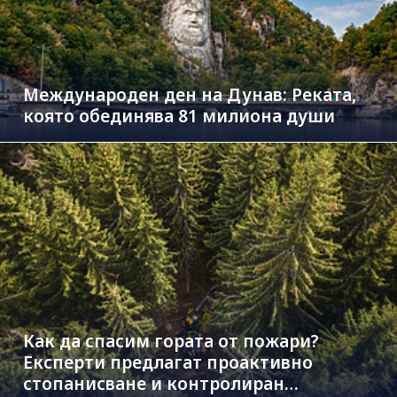
Международен ден на Дунав: Реката,
която обединява 81 милиона души
Как да спасим гората от пожари?
Експерти предлагат проактивно
стопанисване и контролиран