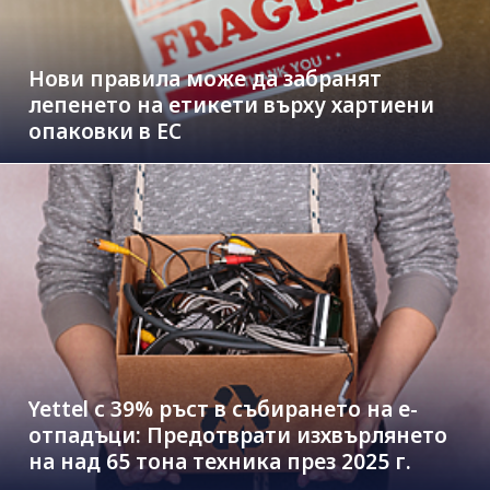
Нови правила може да забранят
лепенето на етикети върху хартиени
опаковки в ЕС
Yettel с 39% ръст в събирането на е-
отпадъци: Предотврати изхвърлянето
на над 65 тона техника през 2025 г.