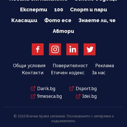
Експерти
100
Спорт и пари
Класации
Фото есе
Знаете ли, че
Автори
Общи условия
Поверителност
Реклама
Контакти
Етичен кодекс
За нас
Darik.bg
Dsport.bg
9meseca.bg
Idei.bg
© 2026 Всички права запазени. Позоваването с хиперлинк е
задължително.