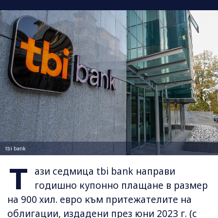
tbi bank
Т
ази седмица tbi bank направи
годишно купонно плащане в размер
на 900 хил. евро към притежателите на
облигации, издадени през юни 2023 г. (с