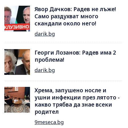
Явор Дачков: Радев не лъже!
Само раздухват много
скандали около него!
darik.bg
Георги Лозанов: Радев има 2
проблема!
darik.bg
Хрема, запушено носле и
ушни инфекции през лятотo -
какво трябва да знае всеки
родител
9meseca.bg