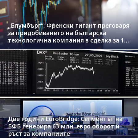
„Блумбърг“: Френски гигант преговаря
за придобиването на българска
технологична компания в сделка за 1.3
млрд. евро
Две години EuroBridge: Сегментът на
БФБ генерира 63 млн. евро оборот и
ръст за компаниите