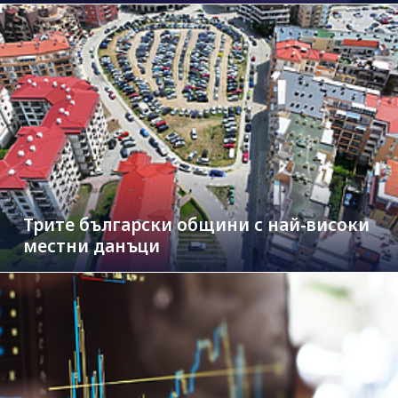
Трите български общини с най-високи
местни данъци