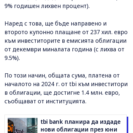
9% годишен лихвен процент).
Наред с това, ще бъде направено и
второто купонно плащане от 237 хил. евро
към инвеститорите в емисията облигации
от декември миналата година (с лихва от
9.5%).
По този начин, общата сума, платена от
началото на 2024 г. от tbi към инвеститори
в облигации, ще достигне 1.4 млн. евро,
съобщават от институцията.
tbi bank планира да издаде
нови облигации през юни