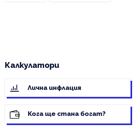
Калкулатори
Лична инфлация
Кога ще стана богат?