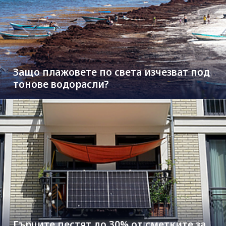
Защо плажовете по света изчезват под
тонове водорасли?
Гърците пестят до 30% от сметките за