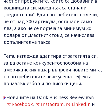
част от продуктите, които са добавили в
кошницата си, изведнъж са станали
„недостъпни“. Един потребител сподели,
че от над 300 артикула, останали само
два, а ако не се поръча за минимум 30
долара от „местни“ стоки, се начислява
допълнителна такса.
Temu изглежда адаптира стратегията си,
за да остане конкурентоспособна на
американския пазар въпреки новите мита,
но потребителите вече усещат ефекта –
по-малък избор и по-високи цени.
Новините на Darik Business Review във
Facebook
,
Instagram
,
LinkedIn
и