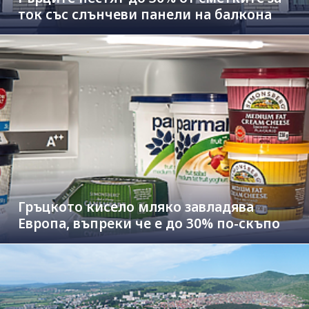
ток със слънчеви панели на балкона
Гръцкото кисело мляко завладява
Европа, въпреки че е до 30% по-скъпо