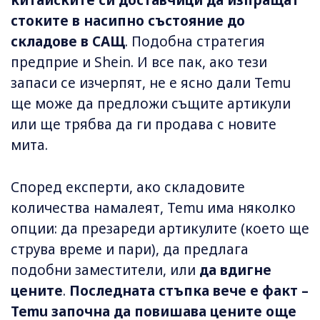
китайските си доставчици да изпращат
стоките в насипно състояние до
складове в САЩ
. Подобна стратегия
предприе и Shein. И все пак, ако тези
запаси се изчерпят, не е ясно дали Temu
ще може да предложи същите артикули
или ще трябва да ги продава с новите
мита.
Според експерти, ако складовите
количества намалеят, Temu има няколко
опции: да презареди артикулите (което ще
струва време и пари), да предлага
подобни заместители, или
да вдигне
цените
.
Последната стъпка вече е факт –
Temu започна да повишава цените още