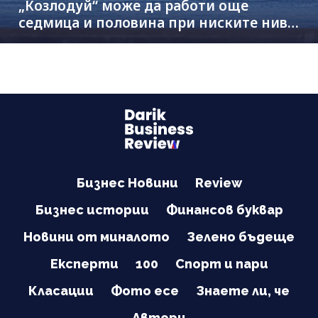
„Козлодуй“ може да работи още
седмица и половина при ниските нива
на Дунав
Бизнес Новини
Review
Бизнес истории
Финансов буквар
Новини от миналото
Зелено бъдеще
Експерти
100
Спорт и пари
Класации
Фото есе
Знаете ли, че
Автори