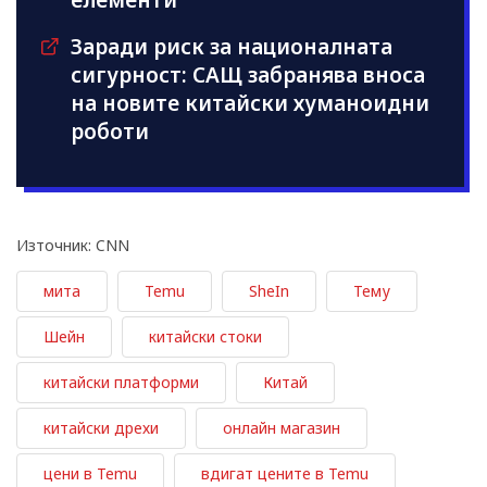
елементи
Заради риск за националната
сигурност: САЩ забранява вноса
на новите китайски хуманоидни
роботи
Източник: CNN
мита
Temu
SheIn
Тему
Шейн
китайски стоки
китайски платформи
Китай
китайски дрехи
онлайн магазин
цени в Temu
вдигат цените в Temu