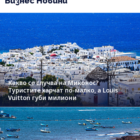
Бизнес Новини
Какво се случва на Миконос?
Туристите харчат по-малко, а Louis
Vuitton губи милиони