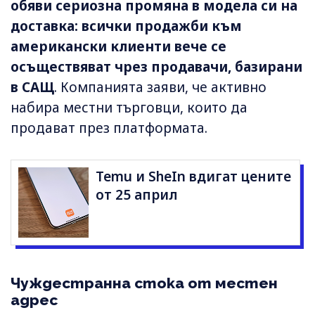
обяви сериозна промяна в модела си на
доставка: всички продажби към
американски клиенти вече се
осъществяват чрез продавачи, базирани
в САЩ
. Компанията заяви, че активно
набира местни търговци, които да
продават през платформата.
Temu и SheIn вдигат цените
от 25 април
Чуждестранна стока от местен
адрес