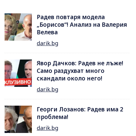
Радев повтаря модела
„Борисов“! Анализ на Валерия
Велева
darik.bg
Явор Дачков: Радев не лъже!
Само раздухват много
скандали около него!
darik.bg
Георги Лозанов: Радев има 2
проблема!
darik.bg