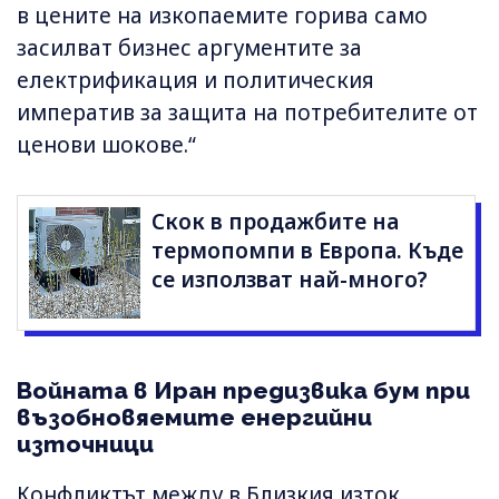
в цените на изкопаемите горива само
засилват бизнес аргументите за
електрификация и политическия
императив за защита на потребителите от
ценови шокове.“
Скок в продажбите на
термопомпи в Европа. Къде
се използват най-много?
Войната в Иран предизвика бум при
възобновяемите енергийни
източници
Конфликтът между в Близкия изток