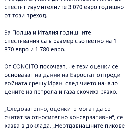
спестят изумителните 3 070 евро годишно
от този преход.
За Полша и Италия годишните
спестявания са в размер съответно на 1
870 евро и 1 780 евро.
От CONCITO посочват, че тези оценки се
основават на данни на Евростат отпреди
войната срещу Иран, след чието начало
цените на петрола и газа скочиха рязко.
„Следователно, оценките могат да се
считат за относително консервативни“, се
казва в доклада. „Неотдавнашните пикове