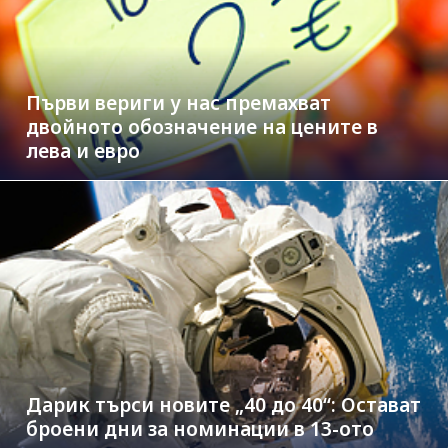
Първи вериги у нас премахват
двойното обозначение на цените в
лева и евро
Дарик търси новите „40 до 40“: Остават
броени дни за номинации в 13-ото