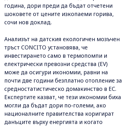
година, дори преди да бъдат отчетени
шоковете от цените изкопаеми горива,
сочи нов доклад.
Анализът на датския екологичен мозъчен
тръст CONCITO установява, че
инвестирането само в термопомпи и
електрически превозни средства (EV)
може да осигури икономии, равни на
почти две години безплатно отопление за
средностатистическо домакинство в ЕС.
Експертите казват, че тези икономии биха
могли да бъдат дори по-големи, ако
националните правителства коригират
данъците върху енергията и когато