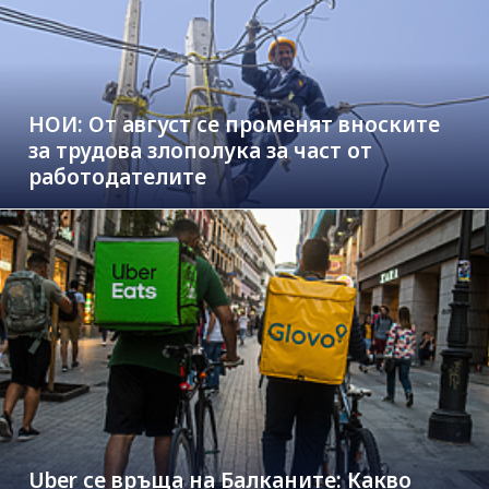
НОИ: От август се променят вноските
за трудова злополука за част от
работодателите
Uber се връща на Балканите: Какво