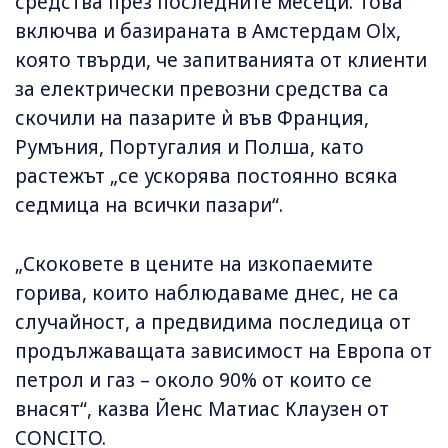
средства през последните месеци. Това
включва и базираната в Амстердам Olx,
която твърди, че запитванията от клиенти
за електрически превозни средства са
скочили на пазарите ѝ във Франция,
Румъния, Португалия и Полша, като
растежът „се ускорява постоянно всяка
седмица на всички пазари“.
„Скоковете в цените на изкопаемите
горива, които наблюдаваме днес, не са
случайност, а предвидима последица от
продължаващата зависимост на Европа от
петрол и газ – около 90% от които се
внасят“, казва Йенс Матиас Клаузен от
CONCITO.