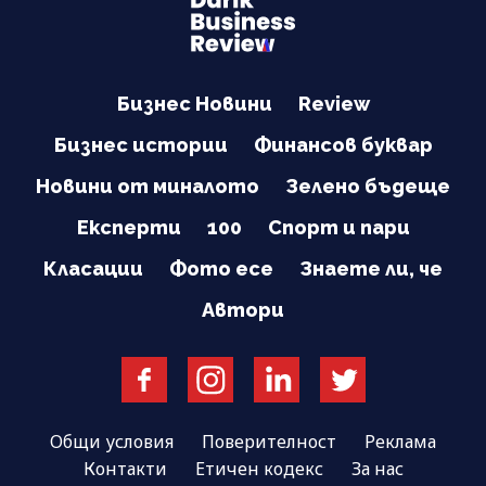
Бизнес Новини
Review
Бизнес истории
Финансов буквар
Новини от миналото
Зелено бъдеще
Експерти
100
Спорт и пари
Класации
Фото есе
Знаете ли, че
Автори
Общи условия
Поверителност
Реклама
Контакти
Етичен кодекс
За нас