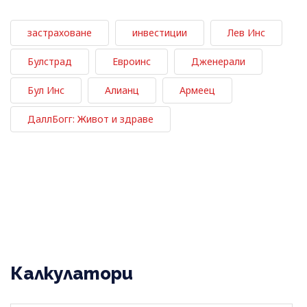
застраховане
инвестиции
Лев Инс
Булстрад
Евроинс
Дженерали
Бул Инс
Алианц
Армеец
ДаллБогг: Живот и здраве
Калкулатори