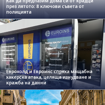
Как да предпазим дома си от крадци
през лятото: 8 ключови съвета от
полицията
Еврохолд и Евроинс спряха мащабна
хакерска атака, целяща изнудване и
кражба на данни