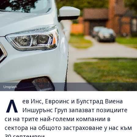
Unsplash
Л
ев Инс, Евроинс и Булстрад Виена
Иншурънс Груп запазват позициите
си на трите най-големи компании в
сектора на общото застраховане у нас към
30 септември.