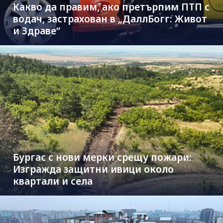
Какво да правим, ако претърпим ПТП с
водач, застрахован в „ДаллБогг: Живот
и Здраве“
Бургас с нови мерки срещу пожари:
Изгражда защитни ивици около
квартали и села