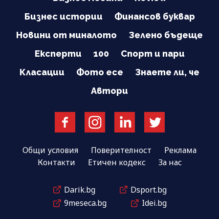
Бизнес истории
Финансов буквар
Новини от миналото
Зелено бъдеще
Експерти
100
Спорт и пари
Класации
Фото есе
Знаете ли, че
Автори
Общи условия
Поверителност
Реклама
Контакти
Етичен кодекс
За нас
Darik.bg
Dsport.bg
9meseca.bg
Idei.bg