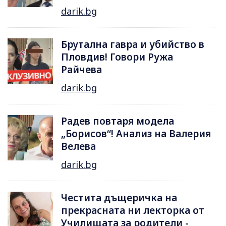
darik.bg
Брутална гавра и убийство в
Пловдив! Говори Ружа
Райчева
darik.bg
Радев повтаря модела
„Борисов“! Анализ на Валерия
Велева
darik.bg
Честита дъщеричка на
прекрасната ни лекторка от
Училищата за родители -