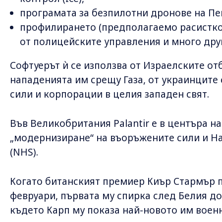
програмата за безпилотни дронове на Пе
профилирането (предполагаемо расистко
от полицейските управления и много дру
Софтуерът ѝ се използва от Израелските о
нападенията им срещу Газа, от украинците
сили и корпорации в целия западен свят.
Във Великобритания Palantir е в центъра н
„модернизиране“ на въоръжените сили и Н
(NHS).
Когато битанският премиер Киър Стармър 
февруари, първата му спирка след Белия дом
където Карп му показа най-новото им воен