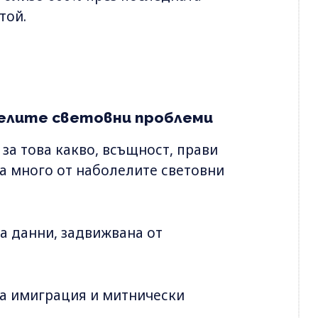
той.
олелите световни проблеми
за това какво, всъщност, прави
 на много от наболелите световни
а данни, задвижвана от
за имиграция и митнически