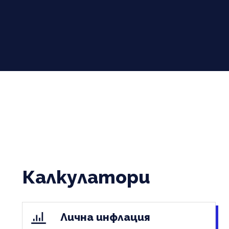
Калкулатори
Лична инфлация