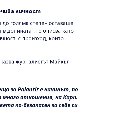
ечива личност
 до голяма степен оставаше
 в долината“, го описва като
чност, с произход, който
, казва журналистът Майкъл
а за Palantir е начинът, по
 много отношения, на Карп.
света по-безопасен за себе си