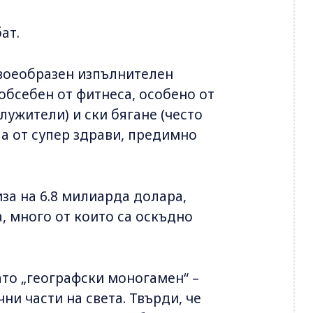
ат.
своеобразен изпълнителен
 обсебен от фитнеса, особено от
служители) и ски бягане (често
па от супер здрави, предимно
иза на 6.8 милиарда долара,
, много от които са оскъдно
ато „географски моногамен“ –
и части на света. Твърди, че