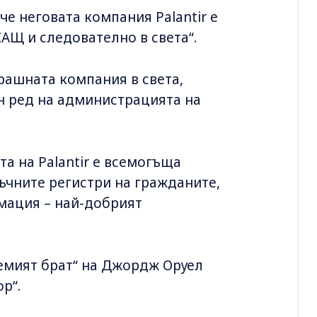
че неговата компания Palantir е
АЩ и следователно в света“.
страшната компания в света,
н ред на администрацията на
а на Palantir е всемогъща
ъчните регистри на гражданите,
мация – най-добрият
олемият брат“ на Джордж Оруел
р“.