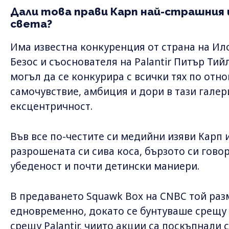
Дали това прави Карп най-страшния
света?
Има известна конкуренция от страна на Ил
Безос и съоснователя на Palantir Питър Тий
могъл да се конкурира с всички тях по отн
самочувствие, амбиция и дори в тази галер
ексцентричност.
Във все по-честите си медийни изяви Карп 
разрошената си сива коса, бързото си гово
убеденост и почти детински маниери.
В предаването Squawk Box на CNBC той раз
едновременно, докато се бунтуваше срещу 
срещу Palantir, чиито акции са поскъпнали 