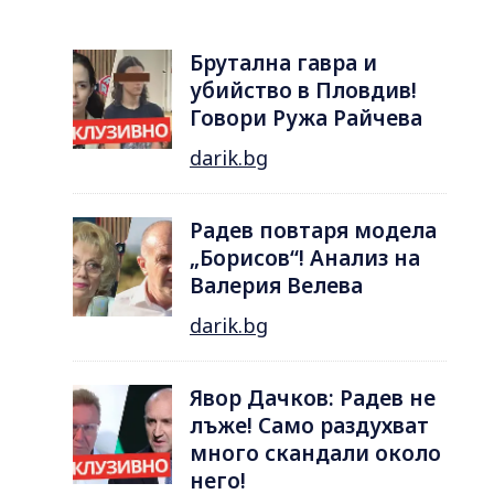
Брутална гавра и
убийство в Пловдив!
Говори Ружа Райчева
darik.bg
Радев повтаря модела
„Борисов“! Анализ на
Валерия Велева
darik.bg
Явор Дачков: Радев не
лъже! Само раздухват
много скандали около
него!