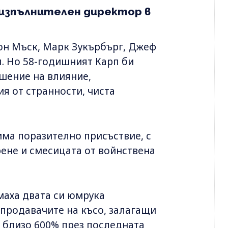
 изпълнителен директор в
он Мъск, Марк Зукърбърг, Джеф
л. Но 58-годишният Карп би
ошение на влияние,
ия от странности, чиста
има поразително присъствие, с
рене и смесицата от войнствена
маха двата си юмрука
продавачите на късо, залагащи
с близо 600% през последната