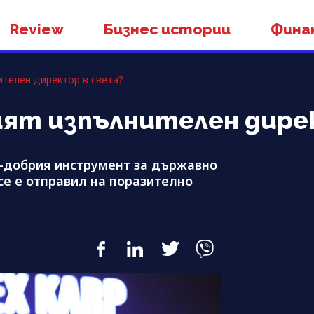
Review
Бизнес истории
Фина
ителен директор в света?
ият изпълнителен дире
-добрия инструмент за държавно
се е отправил на поразително