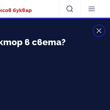
нсов буквар
ктор в света?