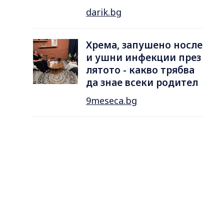
darik.bg
Хрема, запушено носле
и ушни инфекции през
лятотo - какво трябва
да знае всеки родител
9meseca.bg