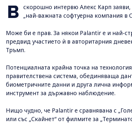
В
скорошно интервю Алекс Карп заяви, 
„най-важната софтуерна компания в С
Може би е прав. За някои Palantir е и най-
предвид участието ѝ в авторитарния дневе
Тръмп.
Потенциалната крайна точка на технологият
правителствена система, обединяваща дан
биометричните данни и друга лична инфор
инструмент за държавно наблюдение.
Нищо чудно, че Palantir е сравнявана с „Г
или със „Скайнет“ от филмите за „Терминато