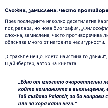
Сложна, замислена, често противор
През последните няколко десетилетия Карп
под радара, но нова биография, „Философът
сложна, замислена, често противоречива ли
обяснява много от неговите несигурности.
„Страхът е нещо, което наистина го движи“
Щайнбергер, автор на книгата.
„Едно от многото очарователни нещ
който компанията е въплъщение, в
Той създава Palantir, за да направи 
или за хора като него.“