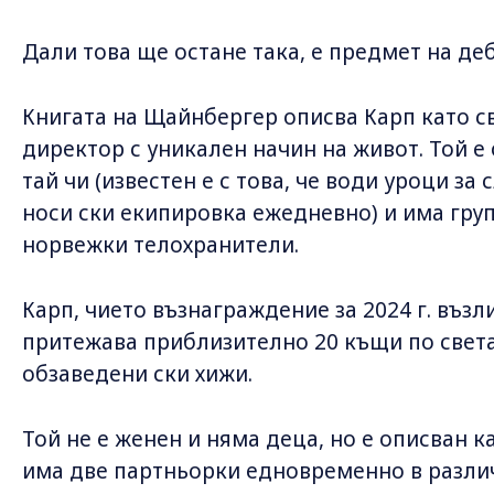
Дали това ще остане така, е предмет на деб
Книгата на Щайнбергер описва Карп като 
директор с уникален начин на живот. Той е
тай чи (известен е с това, че води уроци за 
носи ски екипировка ежедневно) и има гру
норвежки телохранители.
Карп, чието възнаграждение за 2024 г. възл
притежава приблизително 20 къщи по света
обзаведени ски хижи.
Той не е женен и няма деца, но е описван к
има две партньорки едновременно в различн