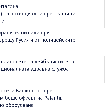
нтагона,
) на потенциални престъпници
ги.
тбранителни сили при
 срещу Русия и от полицейските
а плановете на лейбъристите за
ационалната здравна служба
посети Вашингтон през
 беше офисът на Palantir,
но оборудване.