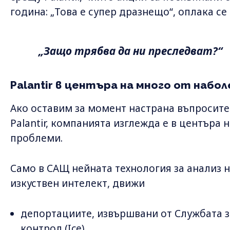
година: „Това е супер дразнещо“, оплака се 
„Защо трябва да ни преследват?“
Palantir в центъра на много от наб
Ако оставим за момент настрана въпросите 
Palantir, компанията изглежда е в центъра
проблеми.
Само в САЩ нейната технология за анализ н
изкуствен интелект, движи
депортациите, извършвани от Службата 
контрол (Ice),