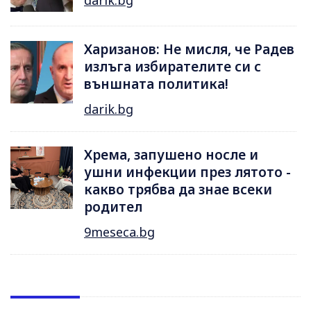
darik.bg
Харизанов: Не мисля, че Радев
излъга избирателите си с
външната политика!
darik.bg
Хрема, запушено носле и
ушни инфекции през лятотo -
какво трябва да знае всеки
родител
9meseca.bg