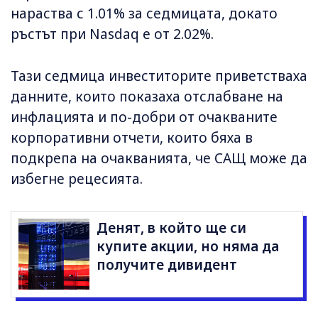
нараства с 1.01% за седмицата, докато
ръстът при Nasdaq е от 2.02%.
Тази седмица инвеститорите приветстваха
данните, които показаха отслабване на
инфлацията и по-добри от очакваните
корпоративни отчети, които бяха в
подкрепа на очакванията, че САЩ може да
избегне рецесията.
Денят, в който ще си
купите акции, но няма да
получите дивидент