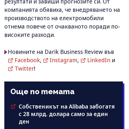
резултати и завиши прогнозите си. От
компанията обявиха, че внедряването на
производството на електромобили
отнема повече от очакваното поради по-
високите разходи.
Новините на Darik Business Review във
Facebook
,
Instagram
,
LinkedIn
и
Twitter
!
Още по темата
Собственикът на Alibaba забогатя
с 28 млрд. долара само за един
ден