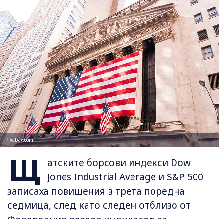
Pixabay.com
Щ
атските борсови индекси Dow
Jones Industrial Average и S&P 500
записаха повишения в трета поредна
седмица, след като следен отблизо от