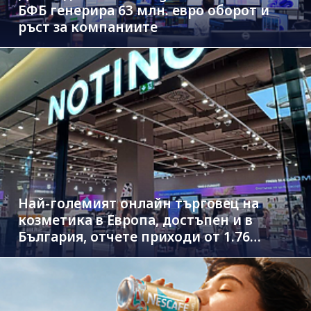
БФБ генерира 63 млн. евро оборот и
ръст за компаниите
Най-големият онлайн търговец на
козметика в Европа, достъпен и в
България, отчете приходи от 1.76
млрд. евро