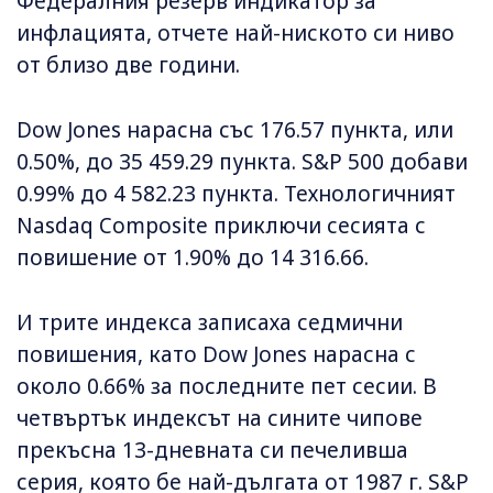
Федералния резерв индикатор за
инфлацията, отчете най-ниското си ниво
от близо две години.
Dow Jones нарасна със 176.57 пункта, или
0.50%, до 35 459.29 пункта. S&P 500 добави
0.99% до 4 582.23 пункта. Технологичният
Nasdaq Composite приключи сесията с
повишение от 1.90% до 14 316.66.
И трите индекса записаха седмични
повишения, като Dow Jones нарасна с
около 0.66% за последните пет сесии. В
четвъртък индексът на сините чипове
прекъсна 13-дневната си печеливша
серия, която бе най-дългата от 1987 г. S&P