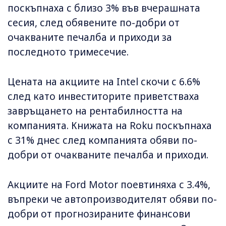
поскъпнаха с близо 3% във вчерашната
сесия, след обявените по-добри от
очакваните печалба и приходи за
последното тримесечие.
Цената на акциите на Intel скочи с 6.6%
след като инвеститорите приветстваха
завръщането на рентабилността на
компанията. Книжата на Roku поскъпнаха
с 31% днес след компанията обяви по-
добри от очакваните печалба и приходи.
Акциите на Ford Motor поевтиняха с 3.4%,
въпреки че автопроизводителят обяви по-
добри от прогнозираните финансови