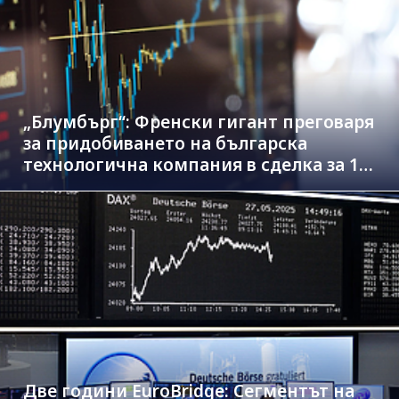
„Блумбърг“: Френски гигант преговаря
за придобиването на българска
технологична компания в сделка за 1.3
млрд. евро
Две години EuroBridge: Сегментът на