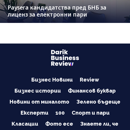
Paysera кандидатства пред БНБ за
лиценз за електронни пари
Бизнес Новини
Review
Бизнес истории
Финансов буквар
Новини от миналото
Зелено бъдеще
Експерти
100
Спорт и пари
Класации
Фото есе
Знаете ли, че