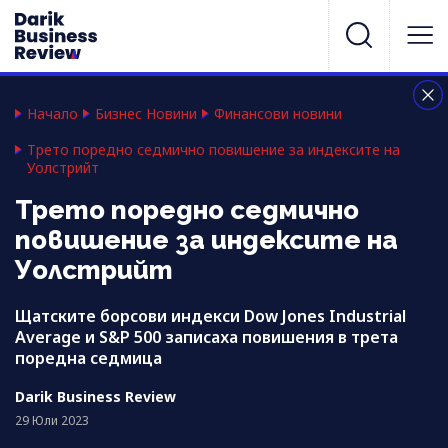
Начало
Бизнес Новини
Финансови новини
Трето поредно седмично повишение за индексите на
Уолстрийт
Трето поредно седмично
повишение за индексите на
Уолстрийт
Щатските борсови индекси Dow Jones Industrial
Average и S&P 500 записаха повишения в трета
поредна седмица
Darik Business Review
29 Юли 2023