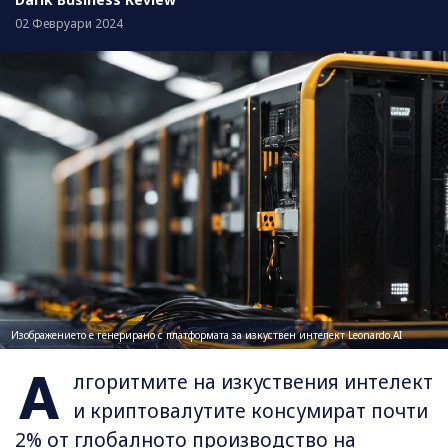
02 Февруари 2024
Изображението е генерирано с платформата за изкуствен интелект Leonardo.AI
А
лгоритмите на изкуствения интелект
и криптовалутите консумират почти
2% от глобалното производство на