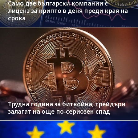
Само две български компании с
лиценз за крипто в деня преди края на
срока
Трудна година за биткойна, трейдъри
залагат на още по-сериозен спад