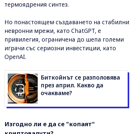
термоядрения синтез.
Но понастоящем създаването на стабилни
невронни мрежи, като ChatGPT, е
привилегия, ограничена до шепа големи
играчи със сериозни инвестиции, като
OpenAI.
Биткойнът се разполовява
през април. Какво да
очакваме?
Изгодно ли е да се "копаят"
криптовалути?