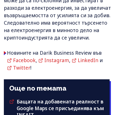
може да са по-склонни да инвестират в
разходи за електроенергия, за да увеличат
възвръщаемостта от усилията си за добив.
Следователно има вероятност търсенето
на електроенергия в минното дело на
криптоиндустрията да се увеличи.
Новините на Darik Business Review във
Facebook
,
Instagram
,
LinkedIn
и
Twitter
!
Още по темата
Бащата на добавената реалност в
Google Maps се присъединява към