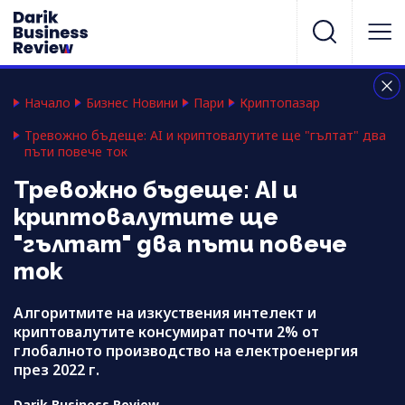
Начало
Бизнес Новини
Пари
Криптопазар
Тревожно бъдеще: AI и криптовалутите ще "гълтат" два
пъти повече ток
Тревожно бъдеще: AI и
криптовалутите ще
"гълтат" два пъти повече
ток
Алгоритмите на изкуствения интелект и
криптовалутите консумират почти 2% от
глобалното производство на електроенергия
през 2022 г.
Darik Business Review