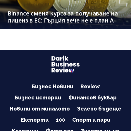
Binance сменя курса за получаване на
лиценз в ЕС: Гърция вече не е план A
Бизнес Новини
Review
Бизнес истории
Финансов буквар
Новини от миналото
Зелено бъдеще
Експерти
100
Спорт и пари
Класации
Фото есе
Знаете ли, че