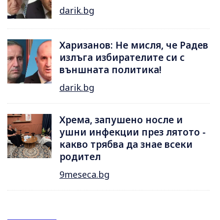
darik.bg
Харизанов: Не мисля, че Радев
излъга избирателите си с
външната политика!
darik.bg
Хрема, запушено носле и
ушни инфекции през лятотo -
какво трябва да знае всеки
родител
9meseca.bg