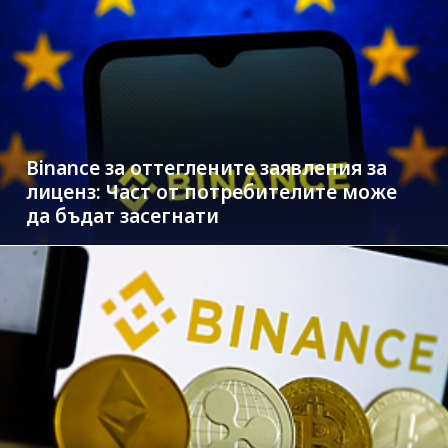
Binance за оттеглените заявления за
лиценз: Част от потребителите може
да бъдат засегнати