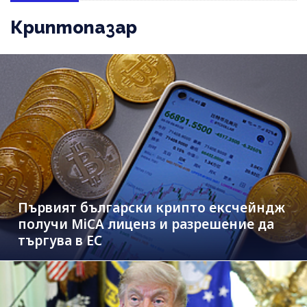
Криптопазар
Първият български крипто ексчейндж
получи MiCA лиценз и разрешение да
търгува в ЕС