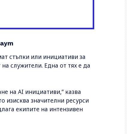
наут
ат стъпки или инициативи за
 на служители. Една от тях е да
е на AI инициативи,” казва
ето изисква значителни ресурси
длага екипите на интензивен