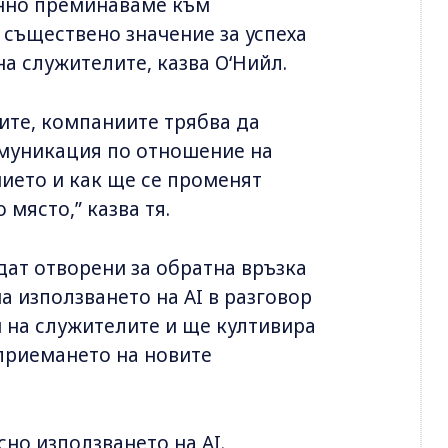
енно преминаваме към
т съществено значение за успеха
на служителите, казва О‘Нийл.
ите, компаниите трябва да
комуникация по отношение на
нието и как ще се променят
място,” казва тя.
дат отворени за обратна връзка
а използването на AI в разговор
 на служителите и ще култивира
приемането на новите
сно използването на AI.