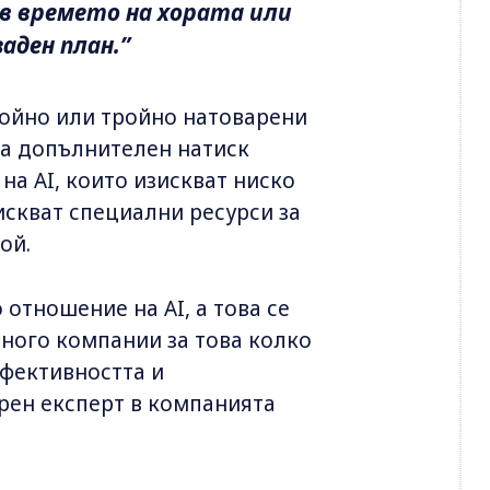
в времето на хората или
аден план.”
войно или тройно натоварени
 на допълнителен натиск
на AI, които изискват ниско
зискват специални ресурси за
ой.
отношение на AI, а това се
ного компании за това колко
ефективността и
ерен експерт в компанията