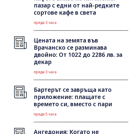
пазар с едни от най-редките
сортове кафе в света
преди 3 часа
Цената на земята във
Врачанско се разминава
двойно: От 1022 до 2286 лв. за
декар
преди 3 часа
Бартерът се завръща като
приложение: плащате с
времето си, вместо с пари
преди 5 часа
Ангедония: Когато не