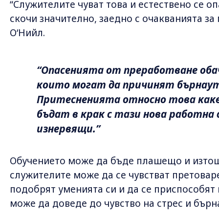
“Служителите чуват това и естествено се о
скочи значително, заедно с очакванията за
О‘Нийл.
“Опасенията от преработване обач
които могат да причинят бърнаут, 
Притесненията относно това какво
бъдат в крак с тази нова работна
изнервящи.”
Обучението може да бъде плашещо и изтощи
служителите може да се чувстват претовар
подобрят уменията си и да се приспособят 
може да доведе до чувство на стрес и бърн