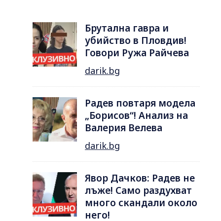
Брутална гавра и
убийство в Пловдив!
Говори Ружа Райчева
darik.bg
Радев повтаря модела
„Борисов“! Анализ на
Валерия Велева
darik.bg
Явор Дачков: Радев не
лъже! Само раздухват
много скандали около
него!