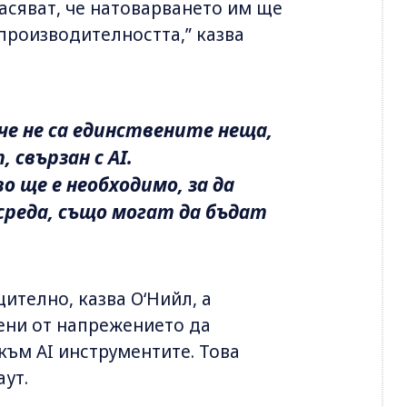
пасяват, че натоварването им ще
 производителността,” казва
е не са единствените неща,
свързан с AI.
 ще е необходимо, за да
 среда, също могат да бъдат
телно, казва О‘Нийл, а
ени от напрежението да
към AI инструментите. Това
аут.