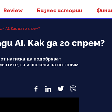
Review
Бизнес истории
Фина
и AI. Как да го спрем?
и AI. Как да го спрем?
 от натиска да подобряват
ментите, са изложени на по-голям