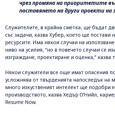
чрез промяна на приоритетите въ
поставянето на други проекти на з
Служителите, в крайна сметка, ще бъдат д
със задачи, казва Хубер, което ще постави
ресурсите. Има някои случаи на използване 
ниво на усилия, “но в повечето случаи се и
изграждане, проектиране и оценка,” казва т
Някои служители все още имат опасения по 
усложнява от твърденията напоследък на м
много изкуственият интелект ще подобри 
производството, казва Хедър О‘Нийл, кари
Resume Now.