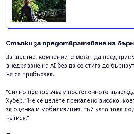
Стъпки за предотвратяване на бър
За щастие, компаниите могат да предприем
внедряване на AI без да се стига до бърнаут
не се прибързва.
“Силно препоръчвам постепенното въвеждан
Хубер. “Не се целете прекалено високо, ко
за оценка и мобилизиция, тъй като това по
натиск.”