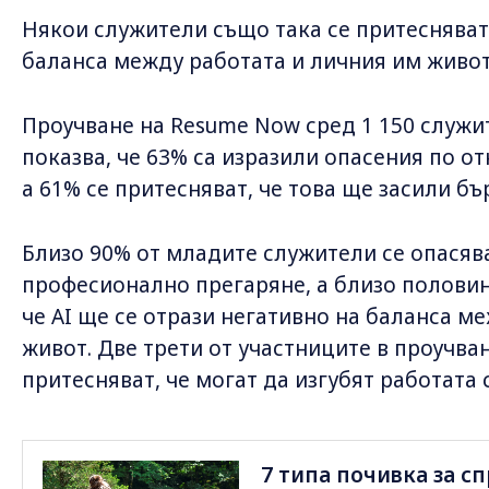
Някои служители също така се притесняват 
баланса между работата и личния им живот
Проучване на Resume Now сред 1 150 служит
показва, че 63% са изразили опасения по о
а 61% се притесняват, че това ще засили бъ
Близо 90% от младите служители се опасява
професионално прегаряне, а близо половин
че AI ще се отрази негативно на баланса м
живот. Две трети от участниците в проучван
притесняват, че могат да изгубят работата с
7 типа почивка за с