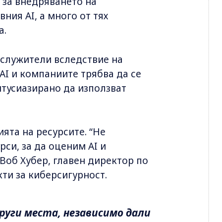
 за внедряването на
вния AI, а много от тях
а.
 служители вследствие на
AI и компаниите трябва да се
ентусиазирано да използват
ята на ресурсите. “Не
си, за да оценим AI и
Bоб Хубер, главен директор по
кти за киберсигурност.
руги места, независимо дали