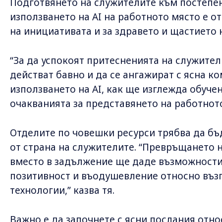
Подготвянето на служителите към постеп
използването на AI на работното място е о
на инициативата и за здравето и щастието 
“За да успокоят притесненията на служител
действат бавно и да се ангажират с ясна 
използването на AI, как ще изглежда обуче
очакванията за представянето на работното 
Отделите по човешки ресурси трябва да бъ
от страна на служителите. “Превръщането н
вместо в задължение ще даде възможности
позитивност и въодушевление относно въз
технологии,” казва тя.
Важно е да започнете с ясни послания отно