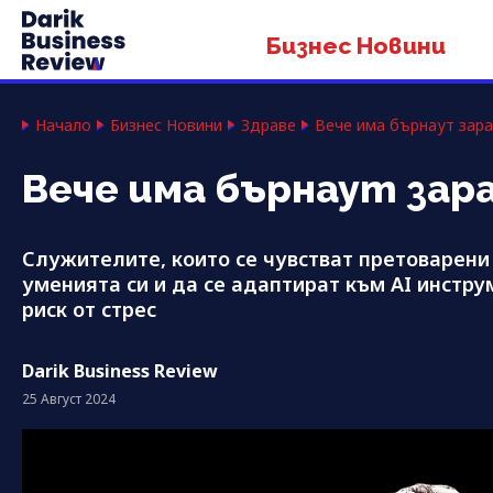
Бизнес Новини
Начало
Бизнес Новини
Здраве
Вече има бърнаут зарад
Вече има бърнаут зарад
Служителите, които се чувстват претоварени
уменията си и да се адаптират към AI инстру
риск от стрес
Darik Business Review
25 Август 2024