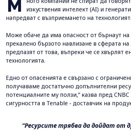
М
ного компании не спират да говорят
изкуствения интелект (AI) и генерати
напредват с възприемането на технологият
Може обаче да има опасност от бърнаут на
прекалено бързото навлизане в сферата на 
предпазят от това, въпреки че се хвърлят 
технологията.
Едно от опасенията е свързано с ограничени
получаваме достатъчно допълнителни ресур
потенциалните му ползи,” казва пред CNBC 
сигурността в Tenable - доставчик на проду
“Ресурсите трябва да дойдат от д