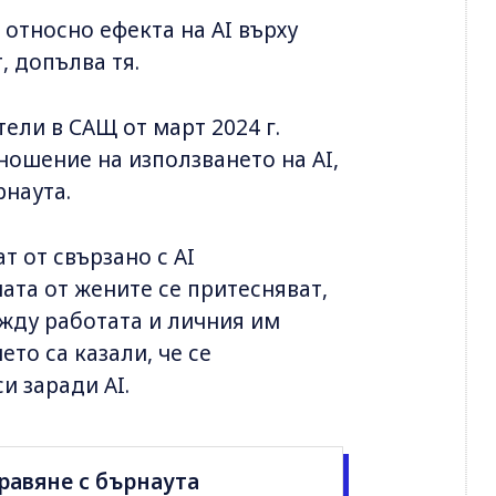
относно ефекта на AI върху
, допълва тя.
ели в САЩ от март 2024 г.
тношение на използването на AI,
рнаута.
т от свързано с AI
ата от жените се притесняват,
ежду работата и личния им
ето са казали, че се
и заради AI.
правяне с бърнаута