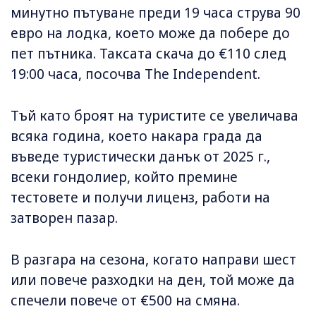
минутно пътуване преди 19 часа струва 90
евро на лодка, което може да побере до
пет пътника. Таксата скача до €110 след
19:00 часа, посочва The Independent.
Тъй като броят на туристите се увеличава
всяка година, което накара града да
въведе туристически данък от 2025 г.,
всеки гондолиер, който премине
тестовете и получи лиценз, работи на
затворен пазар.
В разгара на сезона, когато направи шест
или повече разходки на ден, той може да
спечели повече от €500 на смяна.