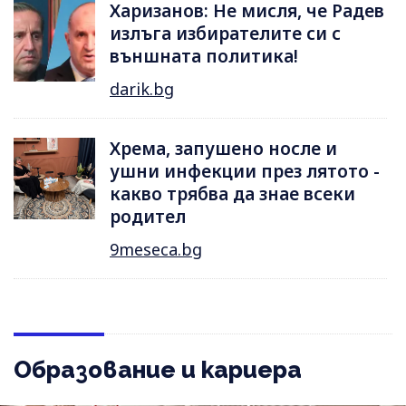
Харизанов: Не мисля, че Радев
излъга избирателите си с
външната политика!
darik.bg
Хрема, запушено носле и
ушни инфекции през лятотo -
какво трябва да знае всеки
родител
9meseca.bg
Образование и кариера