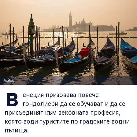
Pixabay
В
енеция призовава повече
гондолиери да се обучават и да се
присъединят към вековната професия,
която води туристите по градските водни
пътища.