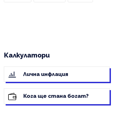
Калкулатори
Лична инфлация
Кога ще стана богат?