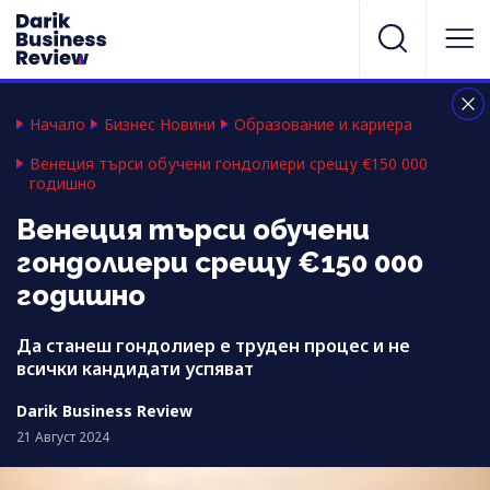
Начало
Бизнес Новини
Образование и кариера
Венеция търси обучени гондолиери срещу €150 000
годишно
Венеция търси обучени
гондолиери срещу €150 000
годишно
Да станеш гондолиер е труден процес и не
всички кандидати успяват
Darik Business Review
21 Август 2024