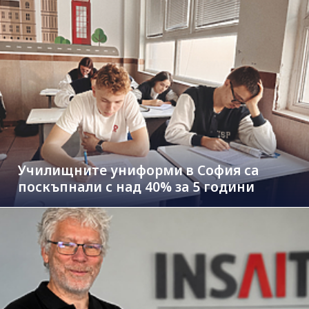
Училищните униформи в София са
поскъпнали с над 40% за 5 години