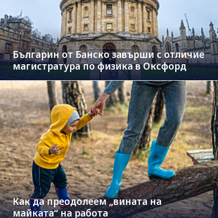
Българин от Банско завърши с отличие
магистратура по физика в Оксфорд
Как да преодолеем „вината на
майката“ на работа