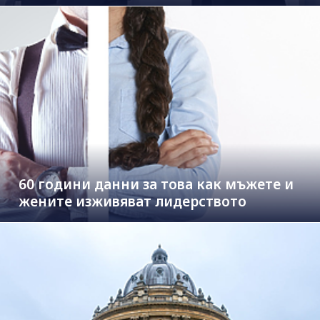
60 години данни за това как мъжете и
жените изживяват лидерството