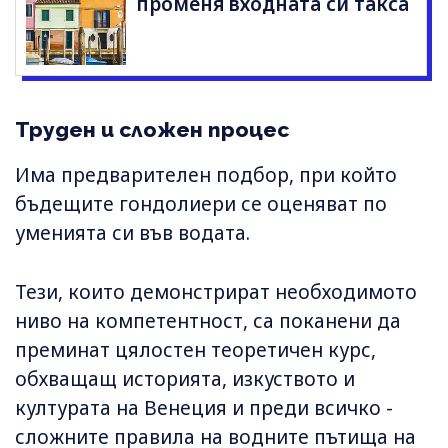
променя входната си такса
Труден и сложен процес
Има предварителен подбор, при който
бъдещите гондолиери се оценяват по
уменията си във водата.
Тези, които демонстрират необходимото
ниво на компетентност, са поканени да
преминат цялостен теоретичен курс,
обхващащ историята, изкуството и
културата на Венеция и преди всичко -
сложните правила на водните пътища на