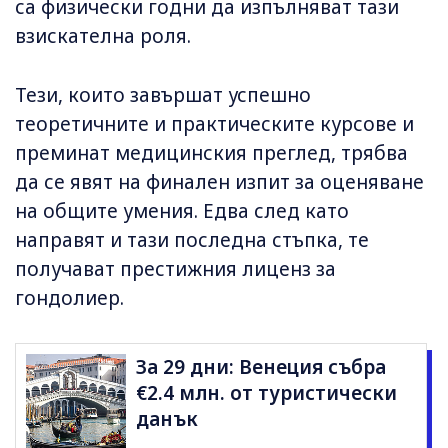
са физически годни да изпълняват тази
взискателна роля.
Тези, които завършат успешно
теоретичните и практическите курсове и
преминат медицинския преглед, трябва
да се явят на финален изпит за оценяване
на общите умения. Едва след като
направят и тази последна стъпка, те
получават престижния лиценз за
гондолиер.
За 29 дни: Венеция събра
€2.4 млн. от туристически
данък