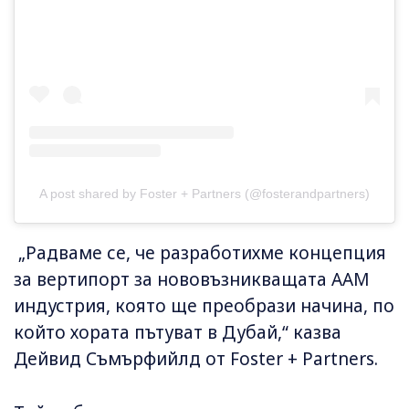
A post shared by Foster + Partners (@fosterandpartners)
„Радваме се, че разработихме концепция
за вертипорт за нововъзникващата AAM
индустрия, която ще преобрази начина, по
който хората пътуват в Дубай,“ казва
Дейвид Съмърфийлд от Foster + Partners.