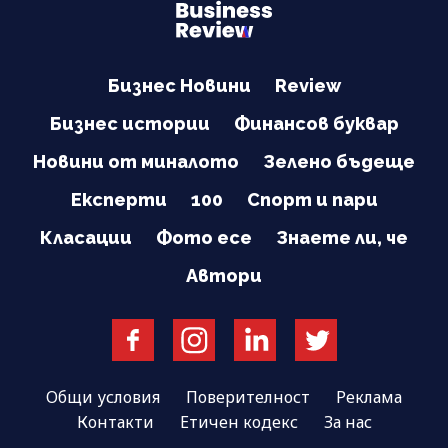
Бизнес Новини
Review
Бизнес истории
Финансов буквар
Новини от миналото
Зелено бъдеще
Експерти
100
Спорт и пари
Класации
Фото есе
Знаете ли, че
Автори
Общи условия
Поверителност
Реклама
Контакти
Етичен кодекс
За нас