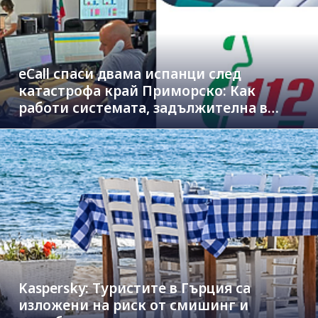
eCall спаси двама испанци след
катастрофа край Приморско: Как
работи системата, задължителна в
новите коли
Kaspersky: Туристите в Гърция са
изложени на риск от смишинг и