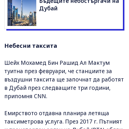
Бъдещите небостъргачи на
Дубай
Небесни таксита
Шейх Мохамед Бин Рашид Ал Мактум
туитна през февруари, че станциите за
въздушни таксита ще започнат да работят
в Дубай през следващите три години,
припомня CNN.
Емирството отдавна планира летяща
таксиметрова услуга. През 2017 г. Пътният