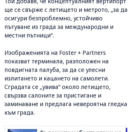
Той добавя, че концептуалният вертипорт
ще се свърже с летището и метрото, „за да
осигури безпроблемно, устойчиво
пътуване из града за международни и
местни пътници“.
Изображенията на Foster + Partners
показват терминала, разположен на
повдигната палуба, за да се улесни
излитането и кацането на самолети.
Сградата се „увива“ около летището,
свързва салоните за пристигане и
заминаване и предлага невероятна гледка
към града.