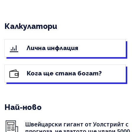
Калкулатори
Лична инфлация
Кога ще стана богат?
Най-ново
Швейцарски гигант от Уолстрийт с
прогноза, че златото ще удари 5000