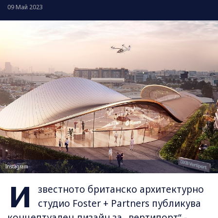
09 Май 2023
Instagram
И
звестното британско архитектурно
студио Foster + Partners публикува
концептуален дизайн за „вертипорт“ -