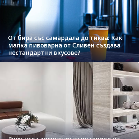
От бира със самардала до тиква: Как
малка пивоварна от Сливен създава
нестандартни вкусове?