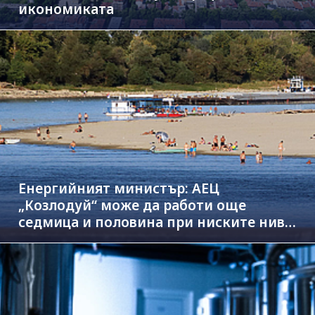
икономиката
Енергийният министър: АЕЦ
„Козлодуй“ може да работи още
седмица и половина при ниските нива
на Дунав