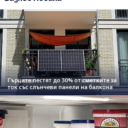
Гърците пестят до 30% от сметките за
ток със слънчеви панели на балкона