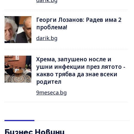
Георги Лозанов: Радев има 2
проблема!
darik.bg
Хрема, запушено носле и
ушни инфекции през лятотo -
какво трябва да знае всеки
родител
9meseca.bg
Бизнес Новини