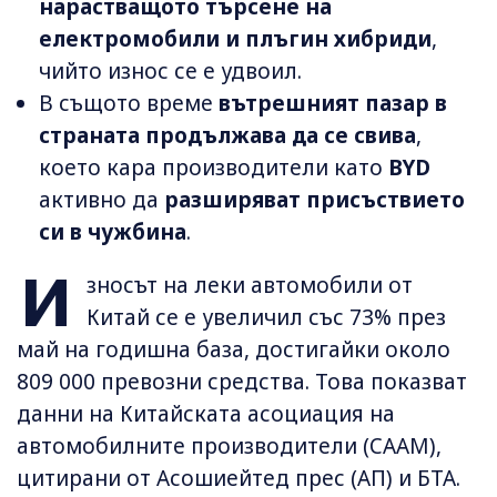
нарастващото търсене на
електромобили и плъгин хибриди
,
чийто износ се е удвоил.
В същото време
вътрешният пазар в
страната продължава да се свива
,
което кара производители като
BYD
активно да
разширяват присъствието
си в чужбина
.
И
зносът на леки автомобили от
Китай се е увеличил със 73% през
май на годишна база, достигайки около
809 000 превозни средства. Това показват
данни на Китайската асоциация на
автомобилните производители (CAAM),
цитирани от Асошиейтед прес (АП) и БТА.