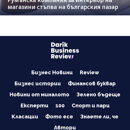
Румънска компания за интериор на
магазини стъпва на българския пазар
Бизнес Новини
Review
Бизнес истории
Финансов буквар
Новини от миналото
Зелено бъдеще
Експерти
100
Спорт и пари
Класации
Фото есе
Знаете ли, че
Автори