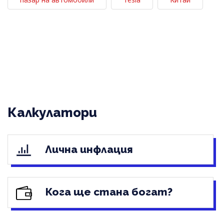
Калкулатори
Лична инфлация
Кога ще стана богат?