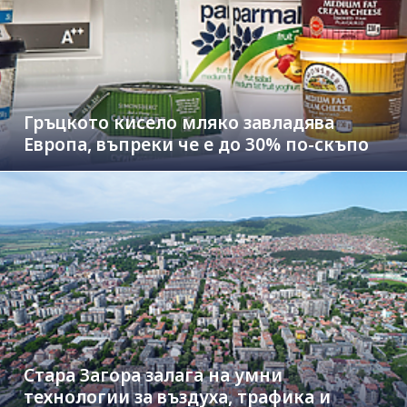
Гръцкото кисело мляко завладява
Европа, въпреки че е до 30% по-скъпо
Стара Загора залага на умни
технологии за въздуха, трафика и