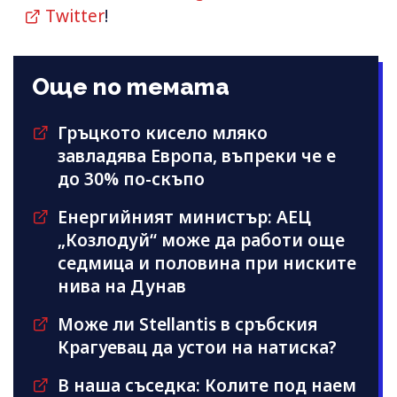
Twitter
!
Още по темата
Гръцкото кисело мляко
завладява Европа, въпреки че е
до 30% по-скъпо
Енергийният министър: АЕЦ
„Козлодуй“ може да работи още
седмица и половина при ниските
нива на Дунав
Може ли Stellantis в сръбския
Крагуевац да устои на натиска?
В наша съседка: Колите под наем