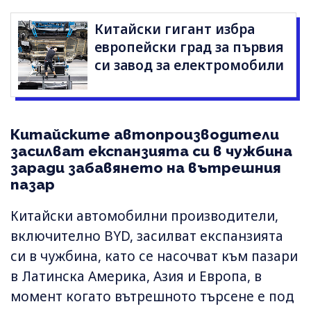
Китайски гигант избра
европейски град за първия
си завод за електромобили
Китайските автопроизводители
засилват експанзията си в чужбина
заради забавянето на вътрешния
пазар
Китайски автомобилни производители,
включително BYD, засилват експанзията
си в чужбина, като се насочват към пазари
в Латинска Америка, Азия и Европа, в
момент когато вътрешното търсене е под