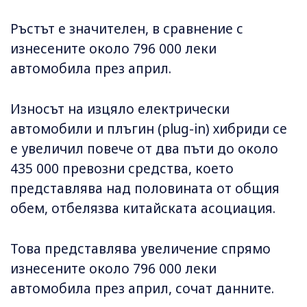
Ръстът е значителен, в сравнение с
изнесените около 796 000 леки
автомобила през април.
Износът на изцяло електрически
автомобили и плъгин (plug-in) хибриди се
е увеличил повече от два пъти до около
435 000 превозни средства, което
представлява над половината от общия
обем, отбелязва китайската асоциация.
Това представлява увеличение спрямо
изнесените около 796 000 леки
автомобила през април, сочат данните.