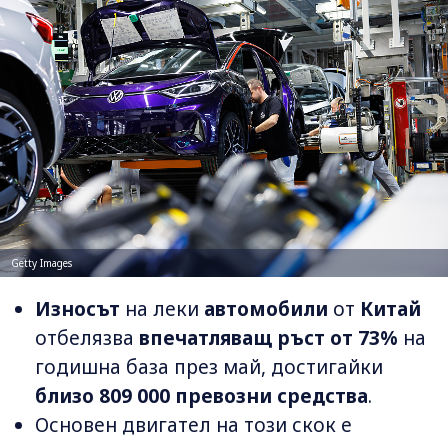
Getty Images
Износът
на леки
автомобили
от
Китай
отбелязва
впечатляващ ръст от 73%
на
годишна база през май, достигайки
близо 809 000 превозни средства
.
Основен двигател на този скок е