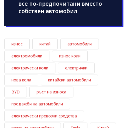
все по-предпочитани вместо
собствен автомобил
износ
китай
автомобили
електромобили
износ коли
електрически коли
електрички
нова кола
китайски автомобили
BYD
ръст на износа
продажби на автомобили
електрически превозни средства
пазар на автомобили
Tesla
Китай