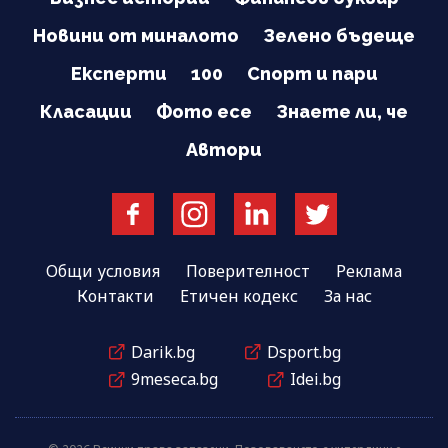
Новини от миналото
Зелено бъдеще
Експерти
100
Спорт и пари
Класации
Фото есе
Знаете ли, че
Автори
Общи условия
Поверителност
Реклама
Контакти
Етичен кодекс
За нас
Darik.bg
Dsport.bg
9meseca.bg
Idei.bg