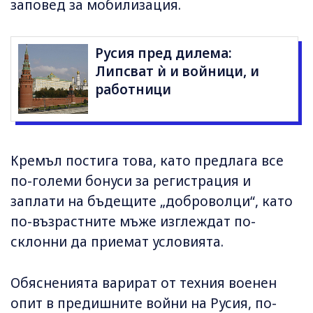
заповед за мобилизация.
Русия пред дилема:
Липсват ѝ и войници, и
работници
Кремъл постига това, като предлага все
по-големи бонуси за регистрация и
заплати на бъдещите „доброволци“, като
по-възрастните мъже изглеждат по-
склонни да приемат условията.
Обясненията варират от техния военен
опит в предишните войни на Русия, по-