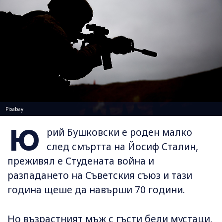
Pixabay
Ю
рий Бушковски е роден малко
след смъртта на Йосиф Сталин,
преживял е Студената война и
разпадането на Съветския съюз и тази
година щеше да навърши 70 години.
Но възрастният мъж с гъсти бели мустаци,