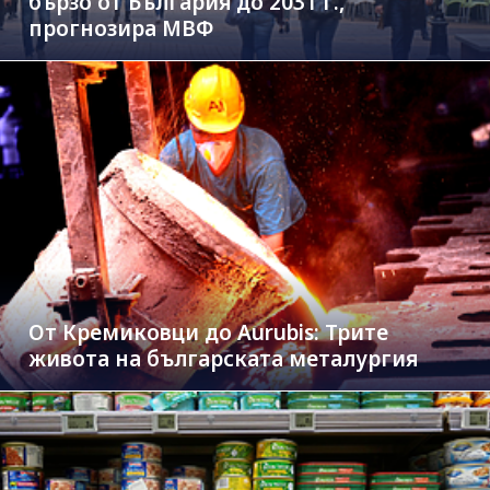
бързо от България до 2031 г.,
прогнозира МВФ
От Кремиковци до Aurubis: Трите
живота на българската металургия