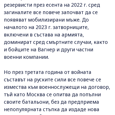
резервисти през есента на 2022 г. сред
загиналите все повече започват да се
появяват мобилизирани мъже. До
началото на 2023 г. затворниците,
включени в състава на армията,
доминират сред смъртните случаи, както
и бойците на Вагнер и други частни
военни компании.
Но през третата година от войната
съставът на руските сили все повече се
измества към военнослужещи на договор,
тъй като Москва се опитва да попълни
своите батальони, без да предприема
непопулярната стъпка да издаде нова