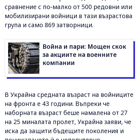
сравнение с по-малко от 500 редовни или
мобилизирани войници в тази възрастова
група и само 869 затворници.
Война и пари: Мощен скок
за акциите на военните
компании
В Украйна средната възраст на войниците
на фронта е 43 години. Въпреки че
наборната възраст беше намалена от 27
на 25 миналата пролет, Украйна заяви, че
иска да защити бъдещите поколения и