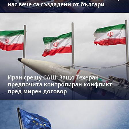
нас вече са създадени от българи
Иран срещу САЩ: Защо Техеран
предпочита контролиран конфликт
пред мирен договор