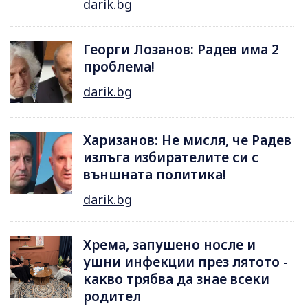
darik.bg
Георги Лозанов: Радев има 2
проблема!
darik.bg
Харизанов: Не мисля, че Радев
излъга избирателите си с
външната политика!
darik.bg
Хрема, запушено носле и
ушни инфекции през лятотo -
какво трябва да знае всеки
родител