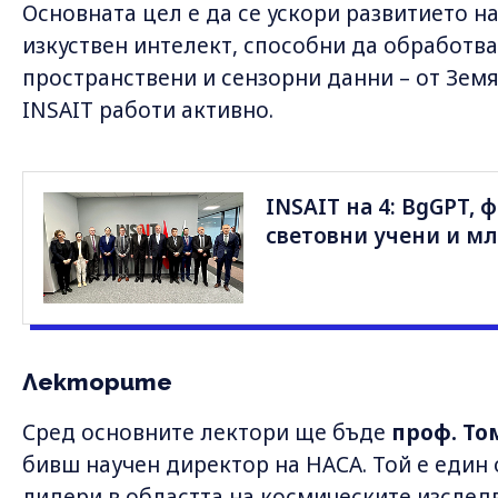
Основната цел е да се ускори развитието н
изкуствен интелект, способни да обработв
пространствени и сензорни данни – от Земя
INSAIT работи активно.
INSAIT на 4: BgGPT, 
световни учени и м
Лекторите
Сред основните лектори ще бъде
проф. То
бивш научен директор на НАСА. Той е един
лидери в областта на космическите изслед