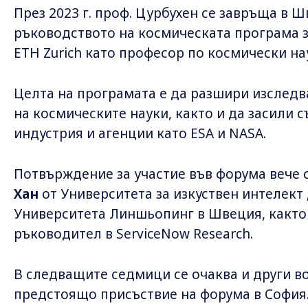
През 2023 г. проф. Цурбухен се завръща в Ш
ръководството на космическата програма з
ЕTH Zurich като професор по космически на
Целта на програмата е да разшири изследв
на космическите науки, както и да засили 
индустрия и агенции като ESA и NASA.
Потвърждение за участие във форума вече 
Хан
от Университета за изкуствен интелект 
Университета Линшьопинг в Швеция, както
ръководител в ServiceNow Research.
В следващите седмици се очаква и други в
предстоящо присъствие на форума в София