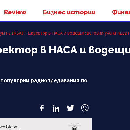
Review
Бизнес истории
Фина
ум на INSAIT: Директор в НАСА и водещи световни учени идват 
иректор в НАСА и водещ
 популярни радиопредавания по