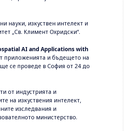
ни науки, изкуствен интелект и
ет „Св. Климент Охридски“.
patial AI and Applications with
ат приложенията и бъдещето на
ще се проведе в София от 24 до
ти от индустрията и
те на изкуствения интелект,
чните изследвания и
зователното министерство.