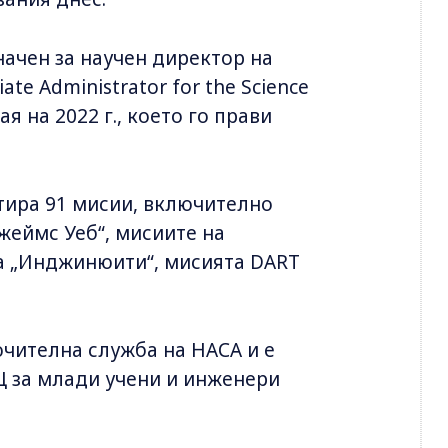
начен за научен директор на
te Administrator for the Science
ая на 2022 г., което го прави
тира 91 мисии, включително
жеймс Уеб“, мисиите на
а „Инджинюити“, мисията DART
ючителна служба на НАСА и е
Щ за млади учени и инженери