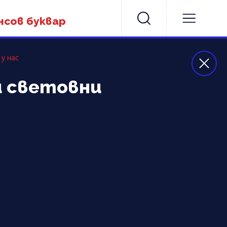
нсов буквар
у нас
и световни