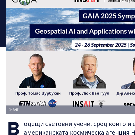
INSAIT
В
одещи световни учени, сред които и 
американската космическа агенция НА