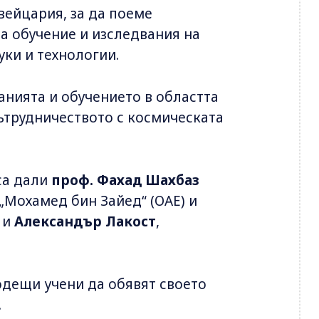
вейцария, за да поеме
а обучение и изследвания на
уки и технологии.
анията и обучението в областта
сътрудничеството с космическата
са дали
проф. Фахад Шахбаз
„Мохамед бин Зайед“ (ОАЕ) и
 и
Александър Лакост
,
одещи учени да обявят своето
.