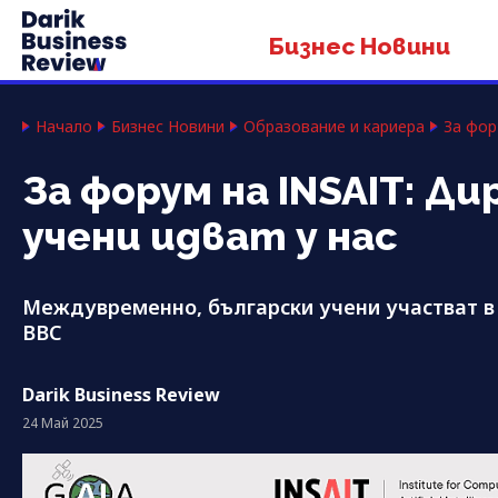
Бизнес Новини
Начало
Бизнес Новини
Образование и кариера
За фор
За форум на INSAIT: Д
учени идват у нас
Междувременно, български учени участват в
BBC
Darik Business Review
24 Май 2025