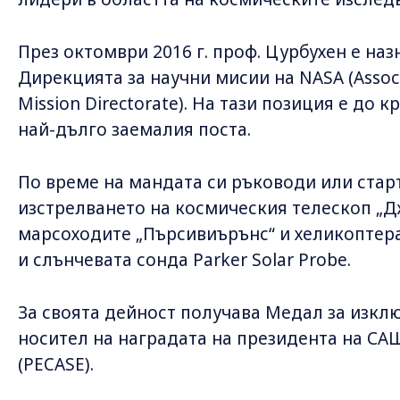
През октомври 2016 г. проф. Цурбухен е наз
Дирекцията за научни мисии на NASA (Associa
Mission Directorate). На тази позиция е до кр
най-дълго заемалия поста.
По време на мандата си ръководи или стар
изстрелването на космическия телескоп „Д
марсоходите „Пърсивиърънс“ и хеликоптер
и слънчевата сонда Parker Solar Probe.
За своята дейност получава Медал за изкл
носител на наградата на президента на СА
(PECASE).