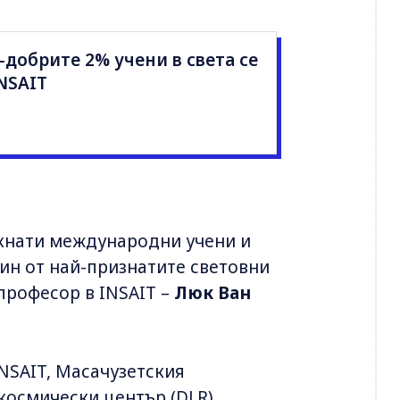
-добрите 2% учени в света се
NSAIT
ъкнати международни учени и
ин от най-признатите световни
 професор в INSAIT –
Люк Ван
INSAIT, Масачузетския
космически център (DLR),