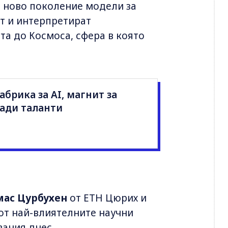
а ново поколение модели за
ат и интерпретират
та до Космоса, сфера в която
фабрика за AI, магнит за
лади таланти
мас Цурбухен
от ETH Цюрих и
 от най-влиятелните научни
вания днес.