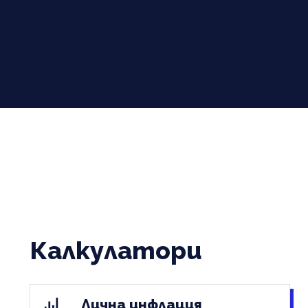
Калкулатори
Лична инфлация