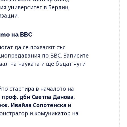
ия университет в Берлин,
изации.
ето на BBC
огат да се похвалят със
адиопредавания по BBC. Записите
ал на науката и ще бъдат чути
йто стартира в началото на
Н
проф. дбн Светла Данова
,
инж. Ивайла Сопотенска
и
онстратор и комуникатор на