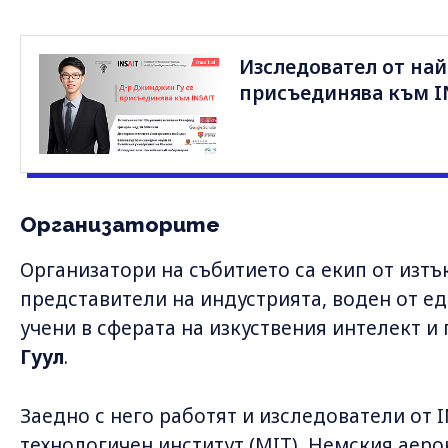
Изследовател от най
присъединява към I
Организаторите
Организатори на събитието са екип от изт
представители на индустрията, воден от ед
учени в сферата на изкуствения интелект и
Гуул
.
Заедно с него работят и изследователи от 
технологичен институт (MIT), Немския аеро