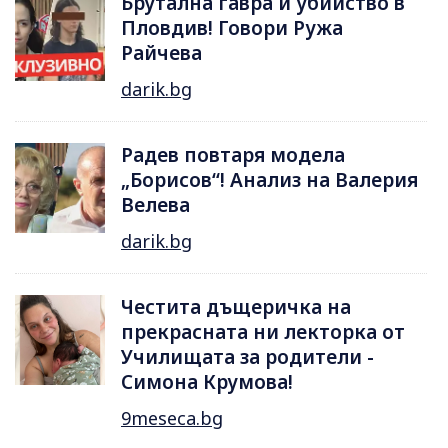
Брутална гавра и убийство в
Пловдив! Говори Ружа
Райчева
darik.bg
Радев повтаря модела
„Борисов“! Анализ на Валерия
Велева
darik.bg
Честита дъщеричка на
прекрасната ни лекторка от
Училищата за родители -
Симона Крумова!
9meseca.bg