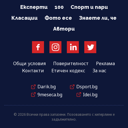
Експерти
100
Спорт и пари
Класации
Фото есе
Знаете ли, че
Автори
Общи условия
Поверителност
Реклама
Контакти
Етичен кодекс
За нас
Darik.bg
Dsport.bg
9meseca.bg
Idei.bg
© 2026 Всички права запазени. Позоваването с хиперлинк е
задължително.