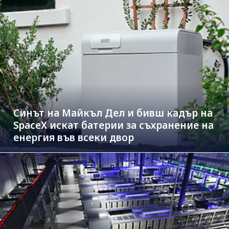
Синът на Майкъл Дeл и бивш кадър на
SpaceX искат батерии за съхранение на
енергия във всеки двор