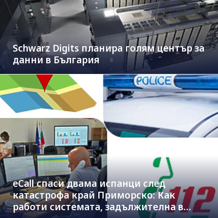
Schwarz Digits планира голям център за
данни в България
eCall спаси двама испанци след
катастрофа край Приморско: Как
работи системата, задължителна в