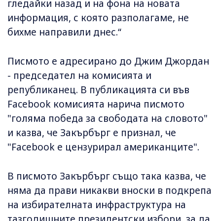
гледайки назад и на фона на новата
информация, с която разполагаме, не
бихме направили днес.“
Писмото е адресирано до Джим Джордан
- председател на комисията и
републиканец. В публикацията си във
Facebook комисията нарича писмото
"голяма победа за свободата на словото"
и казва, че Закърбърг е признал, че
"Facebook е цензурирал американците".
В писмото Закърбърг също така казва, че
няма да прави никакви вноски в подкрепа
на избирателната инфраструктура на
тазгодишните президентски избори, за да