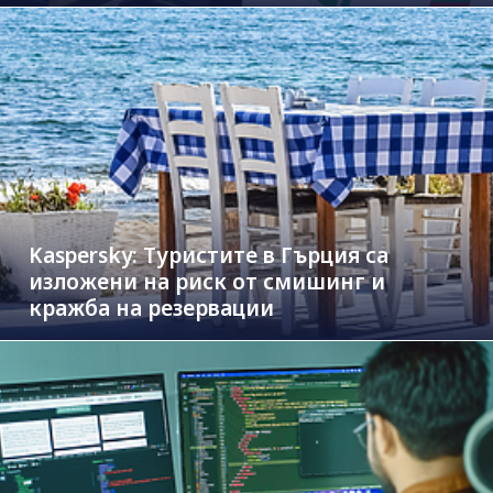
новите коли
Kaspersky: Туристите в Гърция са
изложени на риск от смишинг и
кражба на резервации