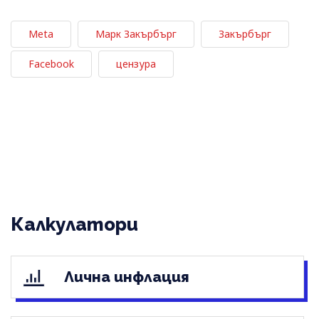
Meta
Марк Закърбърг
Закърбърг
Facebook
цензура
Калкулатори
Лична инфлация