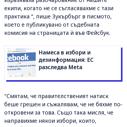
изразяваха разочарование от нашите
екипи, когато не се съгласявахме с тази
практика “, пише Зукърбърг в писмото,
което е публикувано от съдебната
комисия на страницата ѝ във Фейсбук.
Намеса в избори и
дезинформация: ЕС
разследва Meta
"Смятам, че правителственият натиск
беше грешен и съжалявам, че не бяхме по-
откровени за това. Също така мисля, че
направихме някои избори, които,