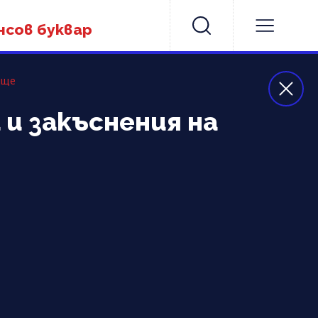
нсов буквар
ище
и закъснения на