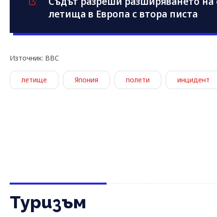
Съдът разреши разширяването на 
летища в Европа с втора писта
Източник: BBC
летище
Япония
полети
инцидент
Туризъм