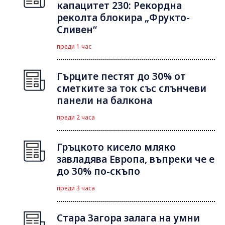
капацитет 230: Рекордна
реколта блокира „Фрукто-
Сливен“
преди 1 час
Гърците пестят до 30% от
сметките за ток със слънчеви
панели на балкона
преди 2 часа
Гръцкото кисело мляко
завладява Европа, въпреки че е
до 30% по-скъпо
преди 3 часа
Стара Загора залага на умни