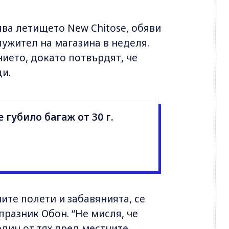
ява летището New Chitose, обяви
лужител на магазина в неделя.
нието, докато потвърдят, че
ци.
 губило багаж от 30 г.
ите полети и забавянията, се
разник Обон. “Не мисля, че
един от тях пред местните