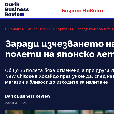
Бизнес Новини
Начало
Бизнес Новини
Туризъм
Заради изчезването н
Заради изчезването н
полети на японско л
Общо 36 полета бяха отменени, а при други 
New Chitose в Хокайдо през уикенда, след ка
магазин в близост до изходите за излитане
Darik Business Review
20 Август 2024