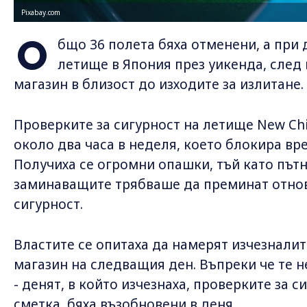
Pixabay.com
О
бщо 36 полета бяха отменени, а при 
летище в Япония през уикенда, след
магазин в близост до изходите за излитане.
Проверките за сигурност на летище New Chi
около два часа в неделя, което блокира вр
Получиха се огромни опашки, тъй като пътн
заминаващите трябваше да преминат отнов
сигурност.
Властите се опитаха да намерят изчезнали
магазин на следващия ден. Въпреки че те н
- денят, в който изчезнаха, проверките за с
сметка, бяха възобновени в деня.