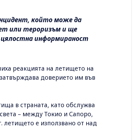
 инцидент, който може да
лет или тероризъм и ще
а цялостна информираност
лиха реакцията на летището на
я затвърждава доверието им във
тища в страната, като обслужва
света – между Токио и Сапоро,
г. летището е използвано от над