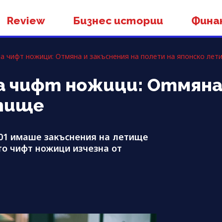
Review
Бизнес истории
Фина
а чифт ножици: Отмяна и закъснения на полети на японско лет
а чифт ножици: Отмяна 
етище
201 имаше закъснения на летище
то чифт ножици изчезна от