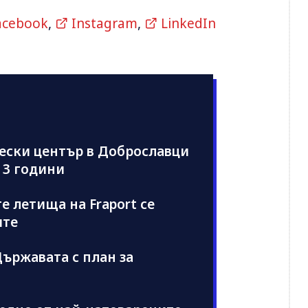
acebook
,
Instagram
,
LinkedIn
чески център в Доброславци
 3 години
е летища на Fraport се
ите
ържавата с план за