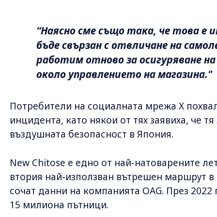
“Наясно сме също така, че това е
бъде свързан с отвличане на само
работим отново за осигуряване н
около управлението на магазина."
Потребители на социалната мрежа X похва
инцидента, като някои от тях заявиха, че т
въздушната безопасност в Япония.
New Chitose е едно от най-натоварените ле
втория най-използван вътрешен маршрут в 
сочат данни на компанията OAG. През 2022 
15 милиона пътници.