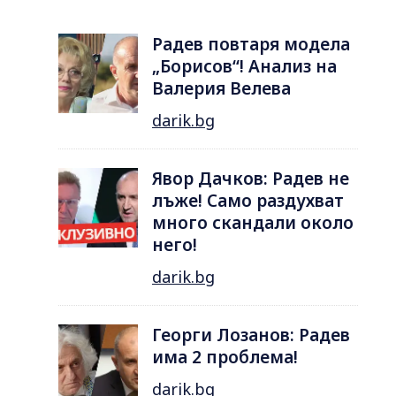
Радев повтаря модела
„Борисов“! Анализ на
Валерия Велева
darik.bg
Явор Дачков: Радев не
лъже! Само раздухват
много скандали около
него!
darik.bg
Георги Лозанов: Радев
има 2 проблема!
darik.bg