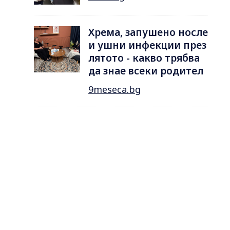
Хрема, запушено носле
и ушни инфекции през
лятотo - какво трябва
да знае всеки родител
9meseca.bg