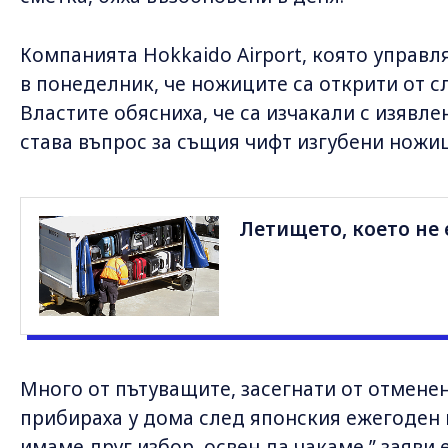
Компанията Hokkaido Airport, която управл
в понеделник, че ножиците са открити от с
Властите обясниха, че са изчакали с изявле
става въпрос за същия чифт изгубени ножи
Летището, което не е
Много от пътуващите, засегнати от отменен
прибираха у дома след японския ежегоден п
имаме друг избор, освен да чакаме,” заяви 