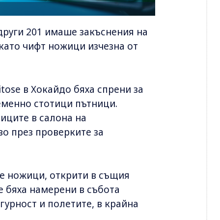
други 201 имаше закъснения на
 като чифт ножици изчезна от
tose в Хокайдо бяха спрени за
еменно стотици пътници.
иците в салона на
о през проверките за
те ножици, открити в същия
е бяха намерени в събота
игурност и полетите, в крайна