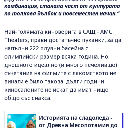
комбинация, станала част от културата
по толкова дълбок и повсеместен начин.“
Най-голямата киноверига в САЩ - AMC
Theaters, прави достатъчно пуканки, за да
напълни 222 плувни басейна с
олимпийски размер всяка година. Но
днешното идеално (и много печелившо)
съчетание на филмите с лакомството не
винаги е било такова: дълги години
киносалоните не искат да имат нищо
общо със снакса.
Историята на сладоледа -
от Древна Месопотамия до