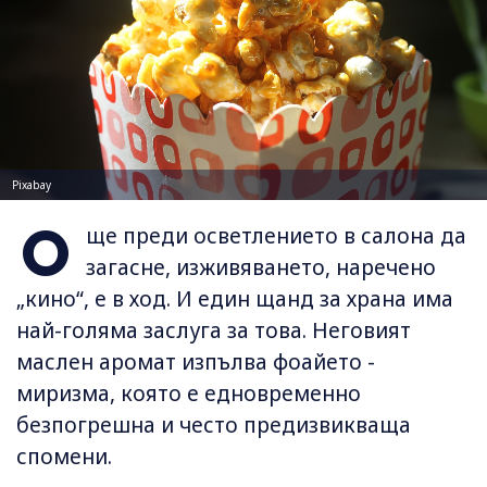
Pixabay
О
ще преди осветлението в салона да
загасне, изживяването, наречено
„кино“, е в ход. И един щанд за храна има
най-голяма заслуга за това. Неговият
маслен аромат изпълва фоайето -
миризма, която е едновременно
безпогрешна и често предизвикваща
спомени.