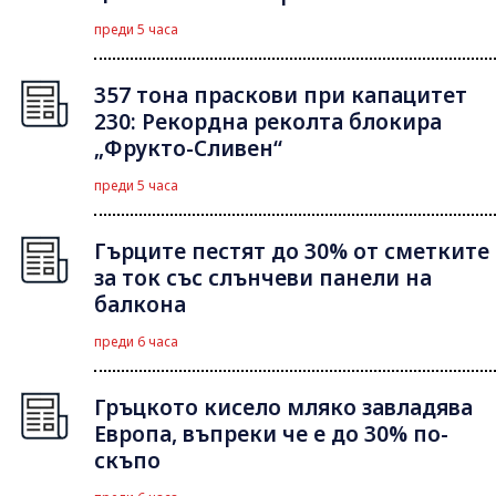
преди 5 часа
357 тона праскови при капацитет
230: Рекордна реколта блокира
„Фрукто-Сливен“
преди 5 часа
Гърците пестят до 30% от сметките
за ток със слънчеви панели на
балкона
преди 6 часа
Гръцкото кисело мляко завладява
Европа, въпреки че е до 30% по-
скъпо