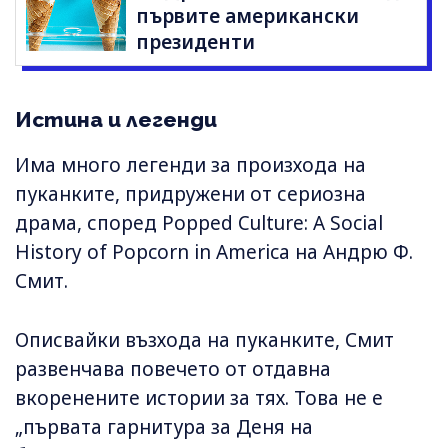
първите американски
президенти
Истина и легенди
Има много легенди за произхода на
пуканките, придружени от сериозна
драма, според Popped Culture: A Social
History of Popcorn in America на Андрю Ф.
Смит.
Описвайки възхода на пуканките, Смит
развенчава повечето от отдавна
вкоренените истории за тях. Това не е
„първата гарнитура за Деня на