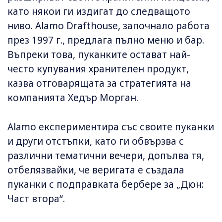
като някои ги издигат до следващото
ниво. Alamo Drafthouse, започнало работа
през 1997 г., предлага пълно меню и бар.
Въпреки това, пуканките остават най-
често купувания хранителен продукт,
казва отговарящата за стратегията на
компанията Хедър Морган.
Alamo експериментира със своите пуканки
и други отстъпки, като ги обвързва с
различни тематични вечери, допълва тя,
отбелязвайки, че веригата е създала
пуканки с подправката бербере за „Дюн:
Част втора“.