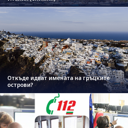
Откъде идват имената на гръцките
острови?