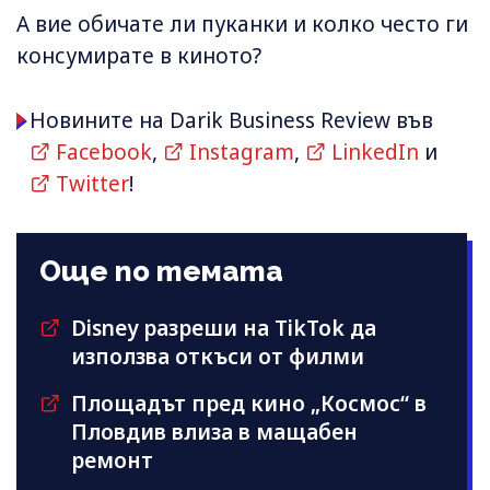
А вие обичате ли пуканки и колко често ги
консумирате в киното?
Новините на Darik Business Review във
Facebook
,
Instagram
,
LinkedIn
и
Twitter
!
Още по темата
Disney разреши на TikTok да
използва откъси от филми
Площадът пред кино „Космос“ в
Пловдив влиза в мащабен
ремонт