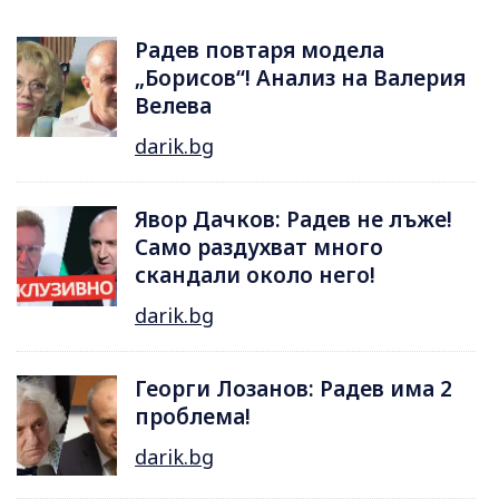
Радев повтаря модела
„Борисов“! Анализ на Валерия
Велева
darik.bg
Явор Дачков: Радев не лъже!
Само раздухват много
скандали около него!
darik.bg
Георги Лозанов: Радев има 2
проблема!
darik.bg