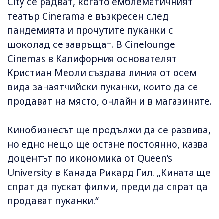
City се радват, когато емблематичният
театър Cinerama е възкресен след
пандемията и прочутите пуканки с
шоколад се завръщат. В Cinelounge
Cinemas в Калифорния основателят
Кристиан Меоли създава линия от осем
вида занаятчийски пуканки, които да се
продават на място, онлайн и в магазините.
Кинобизнесът ще продължи да се развива,
но едно нещо ще остане постоянно, казва
доцентът по икономика от Queen’s
University в Канада Рикард Гил. „Кината ще
спрат да пускат филми, преди да спрат да
продават пуканки.“