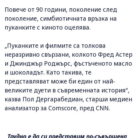
Повече от 90 години, поколение след
поколение, симбиотичната връзка на
пуканките с киното оцелява.
„Пуканките и филмите са толкова
неразривно свързани, колкото Фред Астер
и Джинджър Роджърс, фъстъченото масло
и шоколадът. Като такива, те
представляват може би един от най-
великите дуети в съвременната история“,
казва Пол Дергарабедиан, старши медиен
анализатор за Comscore, пред CNN.
„Трудно е да си представим по-съвършена