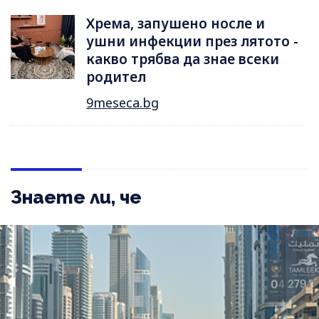
Хрема, запушено носле и
ушни инфекции през лятотo -
какво трябва да знае всеки
родител
9meseca.bg
Знаете ли, че