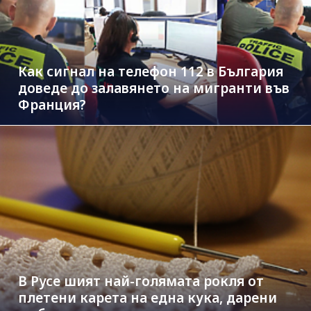
Как сигнал на телефон 112 в България
доведе до залавянето на мигранти във
Франция?
В Русе шият най-голямата рокля от
плетени карета на една кука, дарени