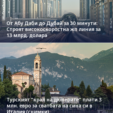
От Абу Даби до Дубай за 30 минути:
Строят високоскоростна жп линия за
13 млрд. долара
Турският "крал на дюнерите" плати 3
млн. евро за сватбата на сина си в
Италия (снимки)