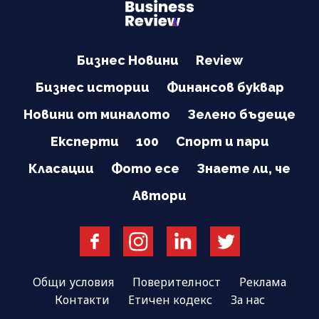
Бизнес Новини
Review
Бизнес истории
Финансов буквар
Новини от миналото
Зелено бъдеще
Експерти
100
Спорт и пари
Класации
Фото есе
Знаете ли, че
Автори
Общи условия
Поверителност
Реклама
Контакти
Етичен кодекс
За нас