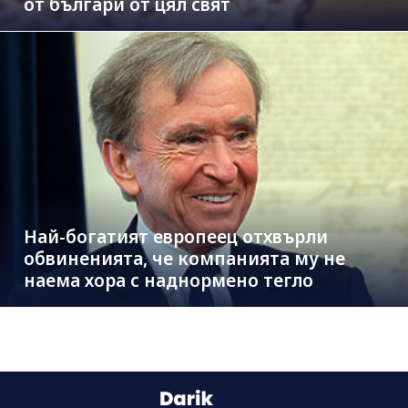
от българи от цял свят
Най-богатият европеец отхвърли
обвиненията, че компанията му не
наема хора с наднормено тегло