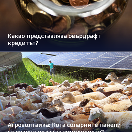
Какво представлява овърдрафт
кредитът?
Агроволтаика: Кога соларните панели
са реална полза за земеделието?