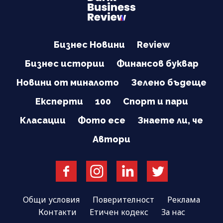
Бизнес Новини
Review
Бизнес истории
Финансов буквар
Новини от миналото
Зелено бъдеще
Експерти
100
Спорт и пари
Класации
Фото есе
Знаете ли, че
Автори
Общи условия
Поверителност
Реклама
Контакти
Етичен кодекс
За нас