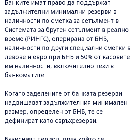
Банките имат право да поддържат
задължителни минимални резерви в
наличности по сметка за сетълмент в
Системата за брутен сетълмент в реално
време (РИНГС), оперирана от БНБ,
наличности по други специални сметки в
левове и евро при БНБ и 50% от касовите
им наличности, включително тези в
банкоматите.
Когато заделените от банката резерви
надвишават задължителния минимален
размер, определен от БНБ, те се
дефинират като свръхрезерви.
Базисният период, през който се