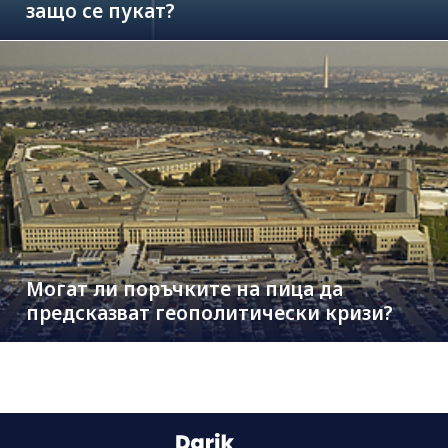
защо се пукат?
Могат ли поръчките на пица да
предсказват геополитически кризи?