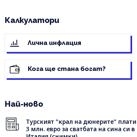
Калкулатори
Лична инфлация
Кога ще стана богат?
Най-ново
Турският "крал на дюнерите" плати
3 млн. евро за сватбата на сина си в
Италия (снимки)