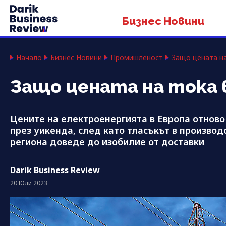
Бизнес Новини
Начало
Бизнес Новини
Промишленост
Защо цената на
Защо цената на тока 
Цените на електроенергията в Европа отново
през уикенда, след като тласъкът в производ
региона доведе до изобилие от доставки
Darik Business Review
20 Юли 2023