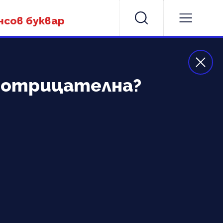
нсов буквар
e отрицателна?