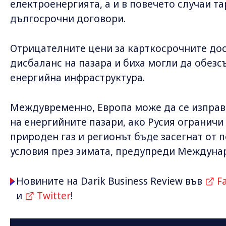
електроенергията, а и в повечето случаи т
дългосрочни договори.
Отрицателните цени за карткосрочните дос
дисбаланс на пазара и биха могли да обез
енергийна инфраструктура.
Междувременно, Европа може да се изправ
на енергийните пазари, ако Русия огранич
природен газ и регионът бъде засегнат от
условия през зимата, предупреди Междунар
Новините на Darik Business Review във
F
и
Twitter
!