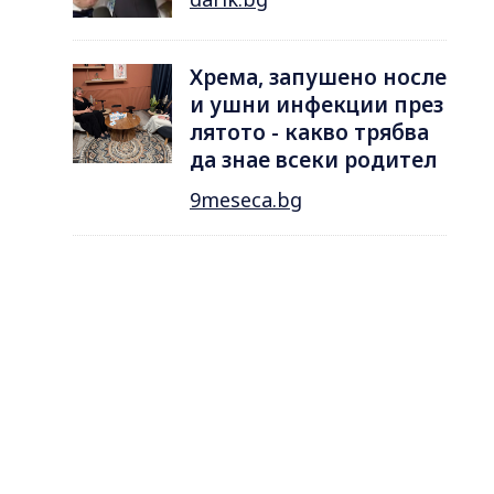
Хрема, запушено носле
и ушни инфекции през
лятотo - какво трябва
да знае всеки родител
9meseca.bg