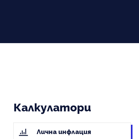
Калкулатори
Лична инфлация