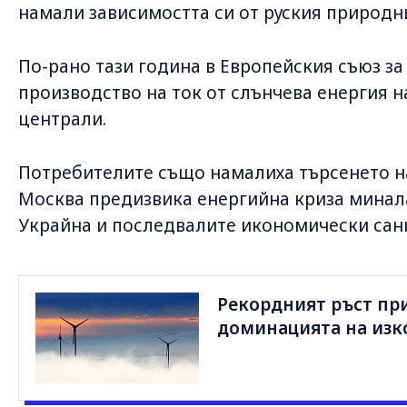
намали зависимостта си от руския природни
По-рано тази година в Европейския съюз за
производство на ток от слънчева енергия 
централи.
Потребителите също намалиха търсенето на
Москва предизвика енергийна криза минала
Украйна и последвалите икономически санк
Рекордният ръст пр
доминацията на изко