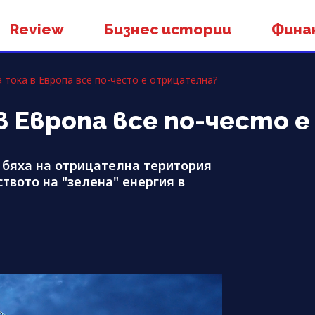
Review
Бизнес истории
Фина
 тока в Европа все по-често e отрицателна?
в Европа все по-често 
 бяха на отрицателна територия
ството на "зелена" енергия в