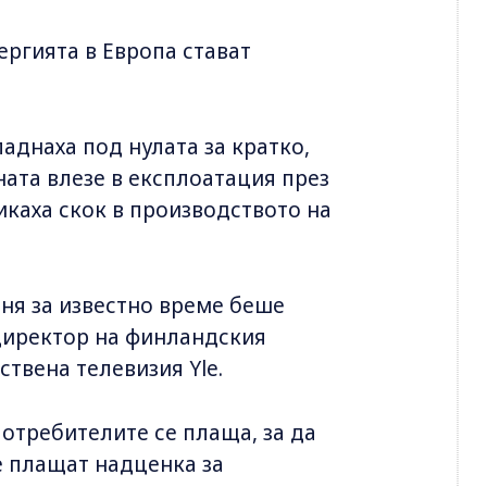
нергията в Европа стават
аднаха под нулата за кратко,
ната влезе в експлоатация през
каха скок в производството на
еня за известно време беше
директор на финландския
твена телевизия Yle.
потребителите се плаща, за да
е плащат надценка за