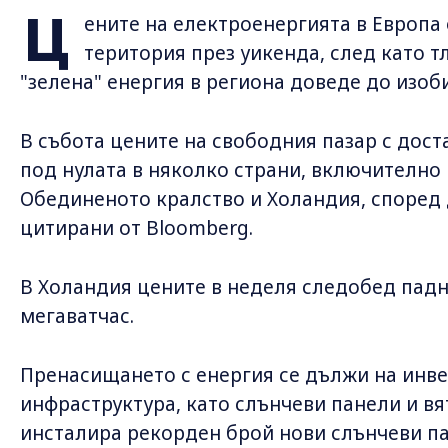
Ц
ените на електроенергията в Европа
територия през уикенда, след като т
"зелена" енергия в региона доведе до изоб
В събота цените на свободния пазар с дос
под нулата в няколко страни, включително
Обединеното кралство и Холандия, според д
цитирани от Bloomberg.
В Холандия цените в неделя следобед падна
мегаватчас.
Пренасищането с енергия се дължи на инве
инфраструктура, като слънчеви панели и вя
инсталира рекорден брой нови слънчеви па