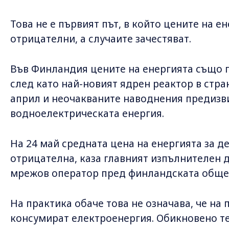
Това не е първият път, в който цените на е
отрицателни, а случаите зачестяват.
Във Финландия цените на енергията също п
след като най-новият ядрен реактор в стра
април и неочакваните наводнения предизви
водноелектрическата енергия.
На 24 май средната цена на енергията за д
отрицателна, каза главният изпълнителен 
мрежов оператор пред финландската общес
На практика обаче това не означава, че на 
консумират електроенергия. Обикновено т