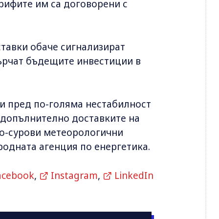
арифите им са договорени с
тавки обаче сигнализират
сърчат бъдещите инвестиции в
и пред по-голяма нестабилност
и допълнително доставките на
 по-сурови метеорологични
одната агенция по енергетика.
acebook
,
Instagram
,
LinkedIn