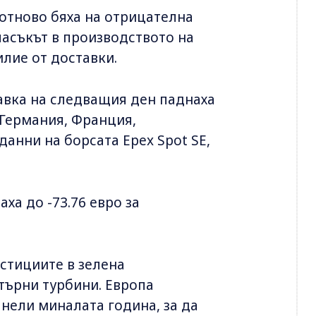
 отново бяха на отрицателна
ласъкът в производството на
илие от доставки.
тавка на следващия ден паднаха
 Германия, Франция,
анни на борсата Epex Spot SE,
ха до -73.76 евро за
стициите в зелена
търни турбини. Европа
нели миналата година, за да