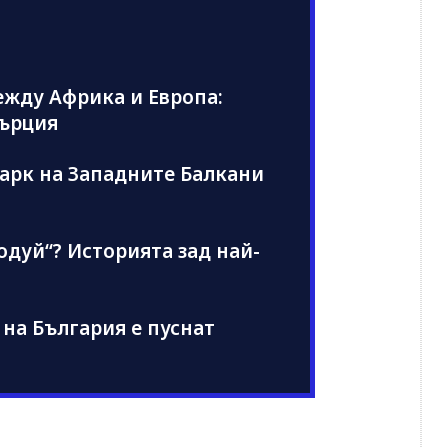
жду Африка и Европа:
Гърция
арк на Западните Балкани
дуй“? Историята зад най-
а на България е пуснат