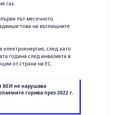
я газ.
 първи път месечното
надвиши това на въглищните
 електроенергия, след като
та година след инвазията в
ции от страна на ЕС.
и ВЕИ не нарушава
паемите горива през 2022 г.