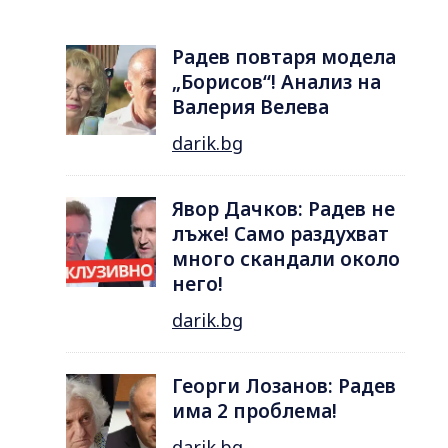
Радев повтаря модела
„Борисов“! Анализ на
Валерия Велева
darik.bg
Явор Дачков: Радев не
лъже! Само раздухват
много скандали около
него!
darik.bg
Георги Лозанов: Радев
има 2 проблема!
darik.bg