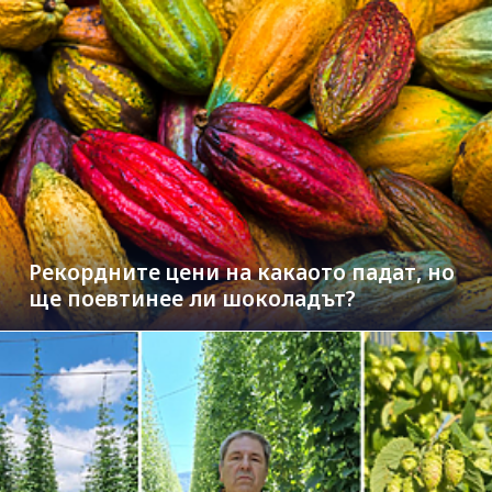
Рекордните цени на какаото падат, но
ще поевтинее ли шоколадът?