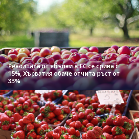
Реколтата от ябълки в ЕС се срива с
15%, Хърватия обаче отчита ръст от
33%