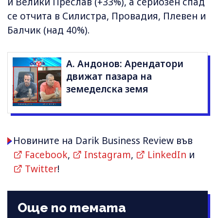
и Велики Преслав (+33%), а сериозен спад
се отчита в Силистра, Провадия, Плевен и
Балчик (над 40%).
А. Андонов: Арендатори
движат пазара на
земеделска земя
Новините на Darik Business Review във
Facebook
,
Instagram
,
LinkedIn
и
Twitter
!
Още по темата