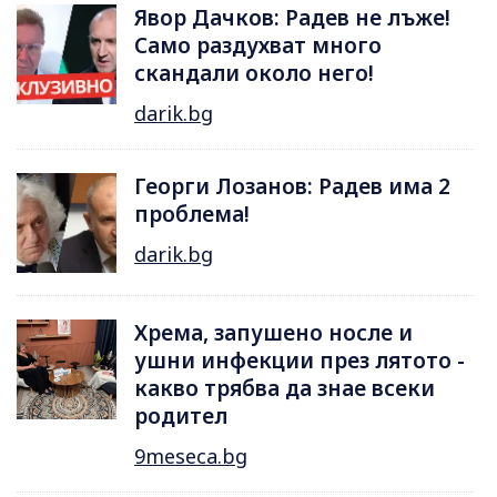
Явор Дачков: Радев не лъже!
Само раздухват много
скандали около него!
darik.bg
Георги Лозанов: Радев има 2
проблема!
darik.bg
Хрема, запушено носле и
ушни инфекции през лятотo -
какво трябва да знае всеки
родител
9meseca.bg