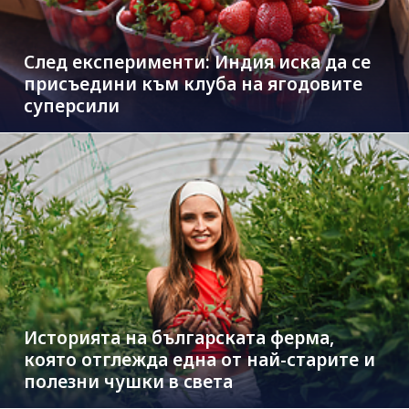
След експерименти: Индия иска да се
присъедини към клубa на ягодовите
суперсили
Историята на българската ферма,
която отглежда една от най-старите и
полезни чушки в света