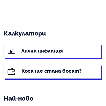
Калкулатори
Лична инфлация
Кога ще стана богат?
Най-ново