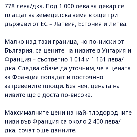
778 лева/дка. Под 1 000 лева за декар се
плащат за земеделска земя в още три
държави от ЕС – Латвия, Естония и Литва.
Малко над тази граница, но по-ниски от
България, са цените на нивите в Унгария и
Франция – съответно 1 014 и 1 161 лева/
дка. Следва обаче да уточним, че в цената
за Франция попадат и постоянно
затревените площи. Без нея, цената на
нивите ще е доста по-висока.
Максималните цени на най-плодородните
ниви във Франция са около 2 400 лева/
дка, сочат още данните.