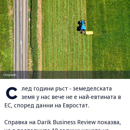
Unsplash
С
лед години ръст - земеделската
земя у нас вече не е най-евтината в
ЕС, според данни на Евростат.
Справка на Darik Business Review показва,