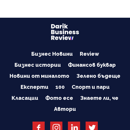
Бизнес Новини
Review
Бизнес истории
Финансов буквар
Новини от миналото
Зелено бъдеще
Експерти
100
Спорт и пари
Класации
Фото есе
Знаете ли, че
Автори