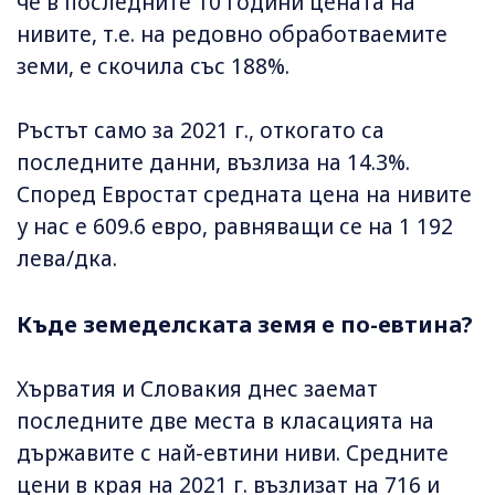
че в последните 10 години цената на
нивите, т.е. на редовно обработваемите
земи, е скочила със 188%.
Ръстът само за 2021 г., откогато са
последните данни, възлиза на 14.3%.
Според Евростат средната цена на нивите
у нас е 609.6 евро, равняващи се на 1 192
лева/дка.
Къде земеделската земя е по-евтина?
Хърватия и Словакия днес заемат
последните две места в класацията на
държавите с най-евтини ниви. Средните
цени в края на 2021 г. възлизат на 716 и