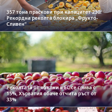
357 тона праскови при капацитет 230:
Рекордна реколта блокира „Фрукто-
Сливен“
Реколтата от ябълки в ЕС се срива с
15%, Хърватия обаче отчита ръст от
33%