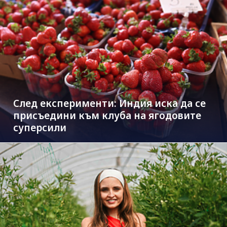
След експерименти: Индия иска да се
присъедини към клубa на ягодовите
суперсили