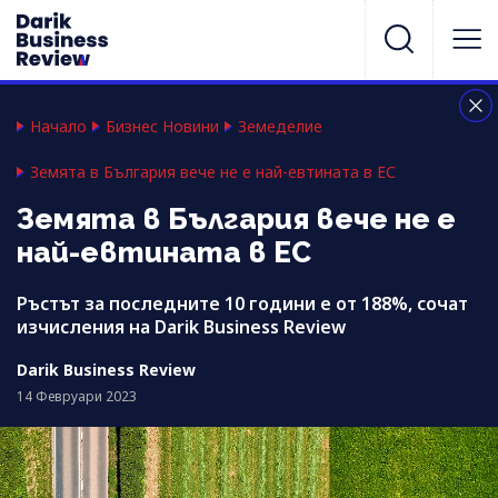
Начало
Бизнес Новини
Земеделие
Земята в България вече не е най-евтината в ЕС
Земята в България вече не е
най-евтината в ЕС
Ръстът за последните 10 години е от 188%, сочат
изчисления на Darik Business Review
Darik Business Review
14 Февруари 2023