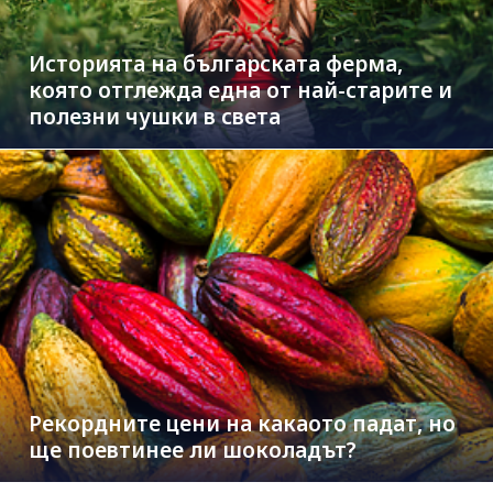
Историята на българската ферма,
която отглежда една от най-старите и
полезни чушки в света
Рекордните цени на какаото падат, но
ще поевтинее ли шоколадът?