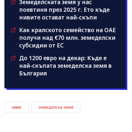
Земеделската земя у нас
поевтиня през 2025 г. Ето къде
нивите остават най-скъпи
Как кралското семейство на ОАЕ
получи над €70 млн. земеделски
субсидии от ЕС
До 1200 евро на декар: Къде е
най-скъпата земеделска земя в
България
ниви
земеделска земя