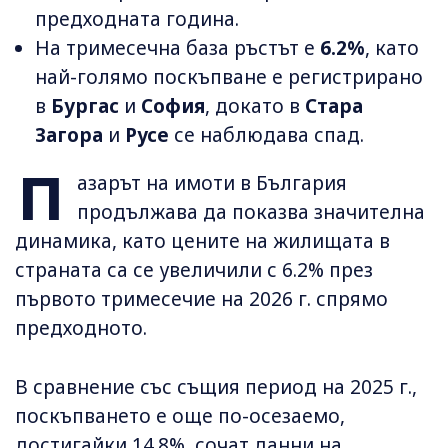
предходната година.
На тримесечна база ръстът е
6.2%
, като
най-голямо поскъпване е регистрирано
в
Бургас
и
София
, докато в
Стара
Загора
и
Русе
се наблюдава спад.
П
азарът на имоти в България
продължава да показва значителна
динамика, като цените на жилищата в
страната са се увеличили с 6.2% през
първото тримесечие на 2026 г. спрямо
предходното.
В сравнение със същия период на 2025 г.,
поскъпването е още по-осезаемо,
достигайки 14.8%, сочат данни на