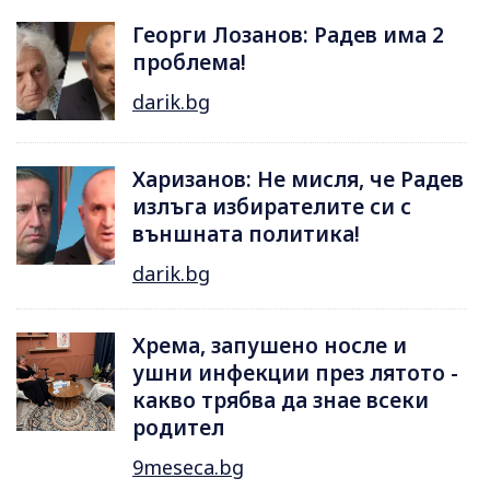
Георги Лозанов: Радев има 2
проблема!
darik.bg
Харизанов: Не мисля, че Радев
излъга избирателите си с
външната политика!
darik.bg
Хрема, запушено носле и
ушни инфекции през лятотo -
какво трябва да знае всеки
родител
9meseca.bg