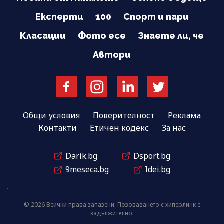
Експерти
100
Спорт и пари
Класации
Фото есе
Знаете ли, че
Автори
Общи условия
Поверителност
Реклама
Контакти
Етичен кодекс
За нас
Darik.bg
Dsport.bg
9meseca.bg
Idei.bg
© 2026 Всички права запазени. Позоваването с хиперлинк е
задължително.