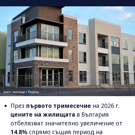
имот, жилище / Pixabay
През
първото тримесечие
на 2026 г.
цените на жилищата
в България
отбелязват значително увеличение от
14.8%
спрямо същия период на