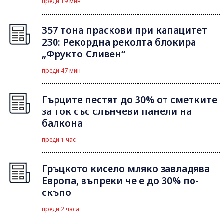
преди 19 мин
357 тона праскови при капацитет
230: Рекордна реколта блокира
„Фрукто-Сливен“
преди 47 мин
Гърците пестят до 30% от сметките
за ток със слънчеви панели на
балкона
преди 1 час
Гръцкото кисело мляко завладява
Европа, въпреки че е до 30% по-
скъпо
преди 2 часа