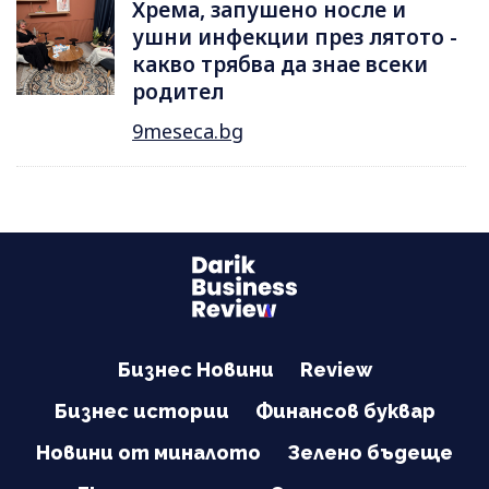
Хрема, запушено носле и
ушни инфекции през лятотo -
какво трябва да знае всеки
родител
9meseca.bg
Бизнес Новини
Review
Бизнес истории
Финансов буквар
Новини от миналото
Зелено бъдеще