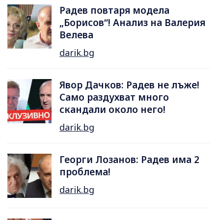
Радев повтаря модела
„Борисов“! Анализ на Валерия
Велева
darik.bg
Явор Дачков: Радев не лъже!
Само раздухват много
скандали около него!
darik.bg
Георги Лозанов: Радев има 2
проблема!
darik.bg