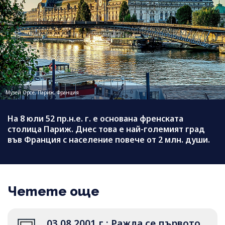
Музей Орсе, Париж, Франция
На 8 юли 52 пр.н.е. г. е основана френската
столица Париж. Днес това е най-големият град
във Франция с население повече от 2 млн. души.
Четете още
03.08.2001 г.: Ражда се първото