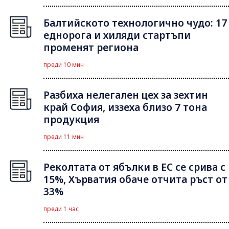
Балтийското технологично чудо: 17
еднорога и хиляди стартъпи
променят региона
преди 10 мин
Разбиха нелегален цех за зехтин
край София, иззеха близо 7 тона
продукция
преди 11 мин
Реколтата от ябълки в ЕС се срива с
15%, Хърватия обаче отчита ръст от
33%
преди 1 час