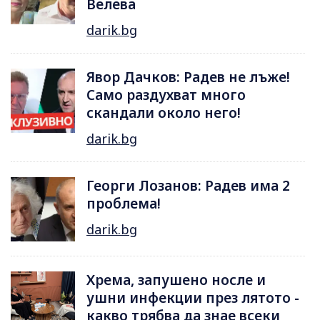
Велева
darik.bg
Явор Дачков: Радев не лъже!
Само раздухват много
скандали около него!
darik.bg
Георги Лозанов: Радев има 2
проблема!
darik.bg
Хрема, запушено носле и
ушни инфекции през лятотo -
какво трябва да знае всеки