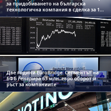
за придобиването на българска
технологична компания в сделка за 1.3
млрд. евро
Две години EuroBridge: Сегментът на
БФБ генерира 63 млн. евро оборот и
ръст за компаниите