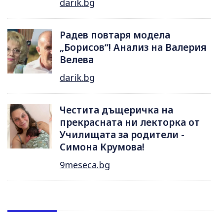
darik.bg
Радев повтаря модела
„Борисов“! Анализ на Валерия
Велева
darik.bg
Честита дъщеричка на
прекрасната ни лекторка от
Училищата за родители -
Симона Крумова!
9meseca.bg