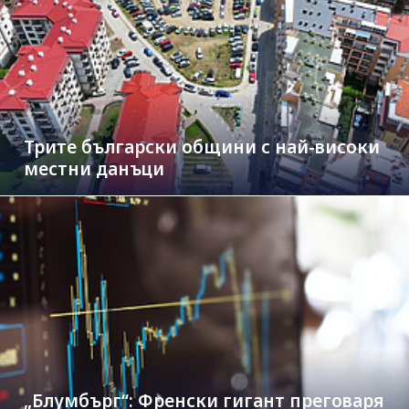
Трите български общини с най-високи
местни данъци
„Блумбърг“: Френски гигант преговаря