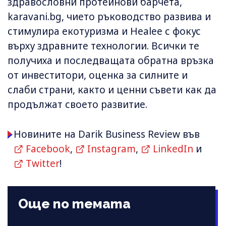
здравословни протеинови барчета,
karavani.bg, чието ръководство развива и
стимулира екотуризма и Healee с фокус
върху здравните технологии. Всички те
получиха и последващата обратна връзка
от инвеститори, оценка за силните и
слаби страни, както и ценни съвети как да
продължат своето развитие.
Новините на Darik Business Review във
Facebook
,
Instagram
,
LinkedIn
и
Twitter
!
Още по темата