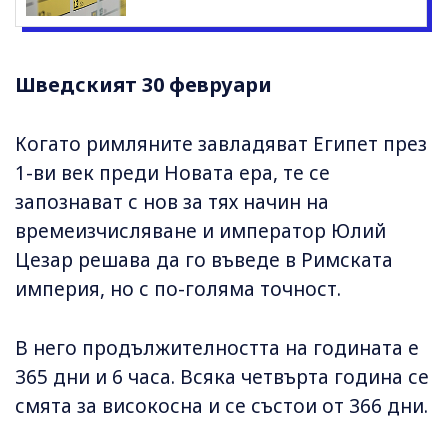
Шведският 30 февруари
Когато римляните завладяват Египет през
1-ви век преди Новата ера, те се
запознават с нов за тях начин на
времеизчисляване и император Юлий
Цезар решава да го въведе в Римската
империя, но с по-голяма точност.
В него продължителността на годината е
365 дни и 6 часа. Всяка четвърта година се
смята за високосна и се състои от 366 дни.