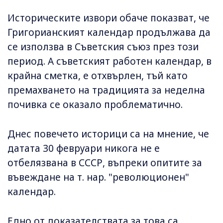
Историческите извори обаче показват, че
Григорианският календар продължава да
се използва в Съветския съюз през този
период. А съветският работен календар, в
крайна сметка, е отхвърлен, тъй като
премахването на традицията за неделна
почивка се оказало проблематично.
Днес повечето историци са на мнение, че
датата 30 февруари никога не е
отбелязвана в СССР, въпреки опитите за
въвеждане на т. нар. "революционен"
календар.
Едно от доказателствата за това са