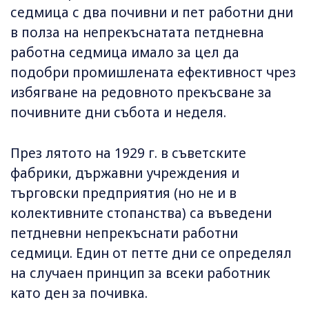
седмица с два почивни и пет работни дни
в полза на непрекъснатата петдневна
работна седмица имало за цел да
подобри промишлената ефективност чрез
избягване на редовното прекъсване за
почивните дни събота и неделя.
През лятото на 1929 г. в съветските
фабрики, държавни учреждения и
търговски предприятия (но не и в
колективните стопанства) са въведени
петдневни непрекъснати работни
седмици. Един от петте дни се определял
на случаен принцип за всеки работник
като ден за почивка.