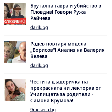
Брутална гавра и убийство в
Пловдив! Говори Ружа
Райчева
darik.bg
Радев повтаря модела
„Борисов“! Анализ на Валерия
Велева
darik.bg
Честита дъщеричка на
прекрасната ни лекторка от
Училищата за родители -
Симона Крумова!
9meseca.bg