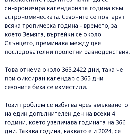
синхронизира календарната година към
астрономическата. Сезоните се повтарят
всяка тропическа година - времето, за
което Земята, въртейки се около
Слънцето, преминава между две
последователни пролетни равноденствия.
Това отнема около 365.2422 дни, така че
при фиксиран календар с 365 дни
сезоните биха се изместили.
Този проблем се избягва чрез вмъкването
на един допълнителен ден на всеки 4
години, което увеличава годината на 366
дни. Такава година, каквато е и 2024, се