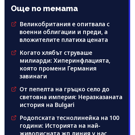
Още по темата
Великобритания е опитвала с
военни облигации и преди, а
вложителите платиха цената
Когато хлябът струваше
милиарди: Хиперинфлацията,
която промени Германия
завинаги
От пепелта на гръцко село до
световна империя: Неразказаната
история на Bulgari
Родопската теснолинейка на 100
години: Историята на най-
живописната жп линия у нас