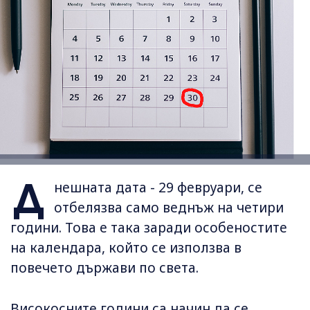
Д
нешната дата - 29 февруари, се
отбелязва само веднъж на четири
години. Това е така заради особеностите
на календара, който се използва в
повечето държави по света.
Високосните години са начин да се