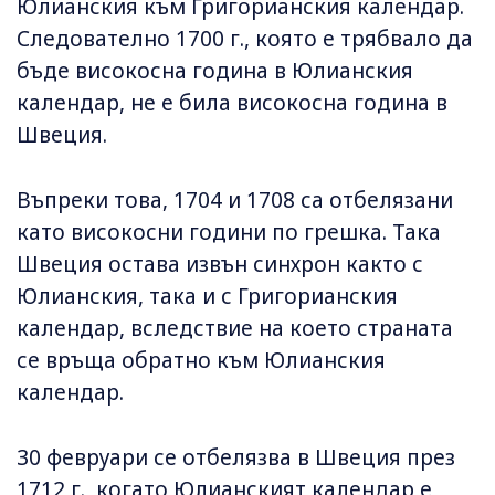
Юлианския към Григорианския календар.
Следователно 1700 г., която е трябвало да
бъде високосна година в Юлианския
календар, не е била високосна година в
Швеция.
Въпреки това, 1704 и 1708 са отбелязани
като високосни години по грешка. Така
Швеция остава извън синхрон както с
Юлианския, така и с Григорианския
календар, вследствие на което страната
се връща обратно към Юлианския
календар.
30 февруари се отбелязва в Швеция през
1712 г., когато Юлианският календар е