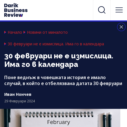
Начало
Новини от миналото
30 февруари не е измислица. Има го в календара
30 февруари не е измислица.
Има го в календара
Поне веднъж в човешката история е имало
случай, в който е отбелязвана датата 30 февруари
Иван Нончев
29 Февруари 2024