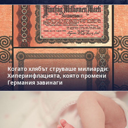
Когато хлябът струваше милиарди:
Хиперинфлацията, която промени
Германия завинаги