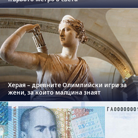
Херая – древните Олимпийски игри за
жени, за които малцина знаят