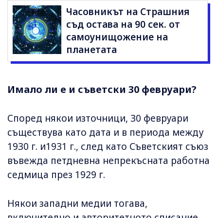
Часовникът на Страшния
съд остава на 90 сек. от
самоунищожение на
планетата
Имало ли е и съветски 30 февруари?
Според някои източници, 30 февруари
съществува като дата и в периода между
1930 г. и1931 г., след като Съветският съюз
въвежда петдневна непрекъсната работна
седмица през 1929 г.
Някои западни медии тогава,
включително и авторитетното списание