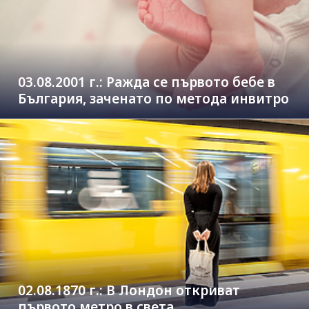
03.08.2001 г.: Ражда се първото бебе в
България, заченато по метода инвитро
02.08.1870 г.: В Лондон откриват
първото метро в света