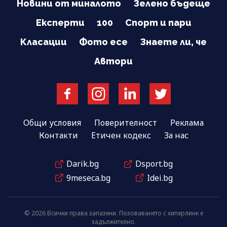
Новини от миналото
Зелено бъдеще
Експерти
100
Спорт и пари
Класации
Фото есе
Знаете ли, че
Автори
Общи условия
Поверителност
Реклама
Контакти
Етичен кодекс
За нас
Darik.bg
Dsport.bg
9meseca.bg
Idei.bg
© 2026 Всички права запазени. Позоваването с хиперлинк е
задължително.