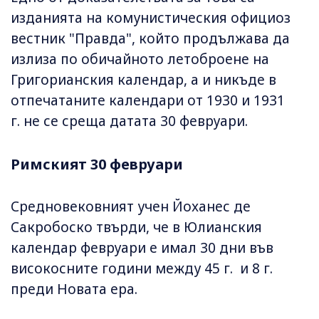
изданията на комунистическия официоз
вестник "Правда", който продължава да
излиза по обичайното летоброене на
Григорианския календар, а и никъде в
отпечатаните календари от 1930 и 1931
г. не се среща датата 30 февруари.
Римският 30 февруари
Средновековният учен Йоxанес де
Сакробоско твърди, че в Юлианския
календар февруари е имал 30 дни във
високосните години между 45 г. и 8 г.
преди Новата ера.