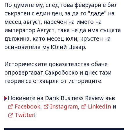
По думите му, след това февруари е бил
съкратен с един ден, за да го "даде" на
месец август, наречен на името на
император Август, така че да има същата
дължина, като месец юли, кръстен на
осиновителя му Юлий Цезар.
Историческите доказателства обаче
опровергават Сакробоско и днес тази
теория се отхвърля от историците.
Новините на Darik Business Review във
Facebook
,
Instagram
,
LinkedIn
и
Twitter
!