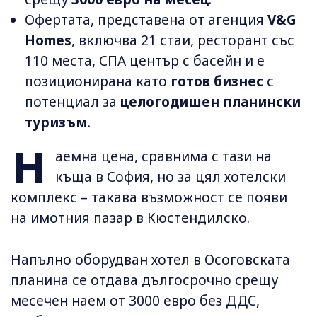
Офертата, представена от агенция
V&G
Homes
, включва 21 стаи, ресторант със
110 места, СПА център с басейн и е
позиционирана като
готов бизнес
с
потенциал за
целогодишен планински
туризъм
.
Н
аемна цена, сравнима с тази на
къща в София, но за цял хотелски
комплекс – такава възможност се появи
на имотния пазар в Кюстендилско.
Напълно оборудван хотел в Осоговската
планина се отдава дългосрочно срещу
месечен наем от 3000 евро без ДДС,