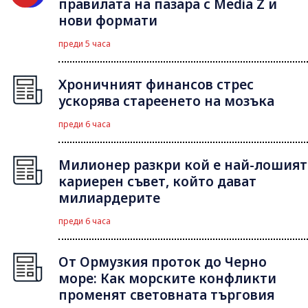
правилата на пазара с Media Z и
нови формати
преди 5 часа
Хроничният финансов стрес
ускорява стареенето на мозъка
преди 6 часа
Милионер разкри кой е най-лошият
кариерен съвет, който дават
милиардерите
преди 6 часа
От Ормузкия проток до Черно
море: Как морските конфликти
променят световната търговия