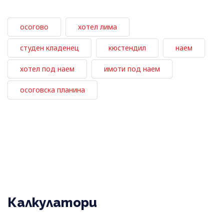
осогово
хотел лима
студен кладенец
кюстендил
наем
хотел под наем
имоти под наем
осоговска планина
Калкулатори