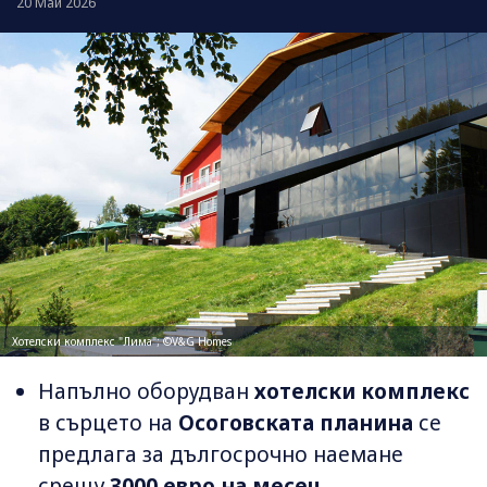
20 Май 2026
Хотелски комплекс "Лима"; ©V&G Homes
Напълно оборудван
хотелски комплекс
в сърцето на
Осоговската планина
се
предлага за дългосрочно наемане
срещу
3000 евро на месец
.