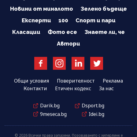
Новини от миналото
Зелено бъдеще
Експерти
100
Спорт и пари
Класации
Фото есе
Знаете ли, че
Автори
Общи условия
Поверителност
Реклама
Контакти
Етичен кодекс
За нас
Darik.bg
Dsport.bg
9meseca.bg
Idei.bg
© 2026 Всички права запазени. Позоваването с хиперлинк е