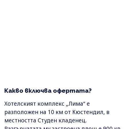
Какво включва офертата?
Хотелският комплекс „Лима“ е
разположен на 10 км от Кюстендил, в
местността Студен кладенец.
Разгърнатата му застроена площ е 900 кв.