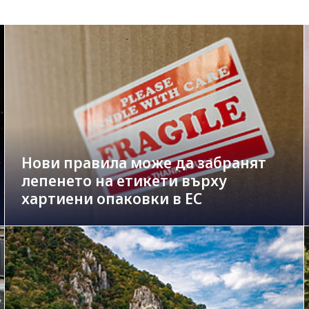
Нови правила може да забранят
лепенето на етикети върху
хартиени опаковки в ЕС