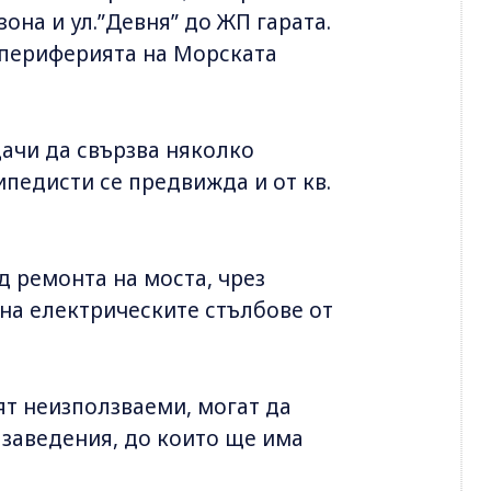
на и ул.”Девня” до ЖП гарата.
 периферията на Морската
дачи да свързва няколко
ипедисти се предвижда и от кв.
д ремонта на моста, чрез
на електрическите стълбове от
ят неизползваеми, могат да
 заведения, до които ще има