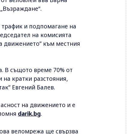
„Възраждане“.
 трафик и подпомагане на
редседател на комисията
на движението” към местния
. В същото време 70% от
 на кратки разстояния,
ак” Евгений Балев.
пасност на движението и е
ипомня
darik.bg
.
нова веломрежа ще свързва