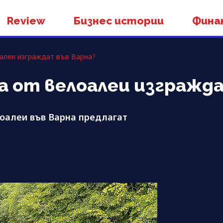
Review
Бизнес истории
Фина
алеи изграждат във Варна?
 от велоалеи изгражда
оалеи във Варна предлагат