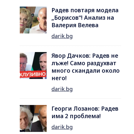
Радев повтаря модела
„Борисов“! Анализ на
Валерия Велева
darik.bg
Явор Дачков: Радев не
лъже! Само раздухват
много скандали около
него!
darik.bg
Георги Лозанов: Радев
има 2 проблема!
darik.bg