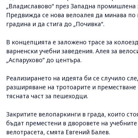
„Владиславово“ през Западна промишлена зо
Предвижда се нова велоалея да минава по
градина и да стига до „Почивка“.
В концепцията е заложено трасе за колоез
варненски учебни заведения. Алея за велос
„Аспарухово” до центъра.
Реализирането на идеята би се случило сле
разширяване на тротоарите и преместване 
тясната част за пешеходци.
Закритите велопаркинги в града, които сто
бъдат преместени в дворовете на учебните
велотрасета, смята Евгений Балев.