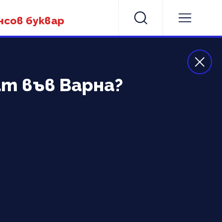
нсов буквар
т във Варна?