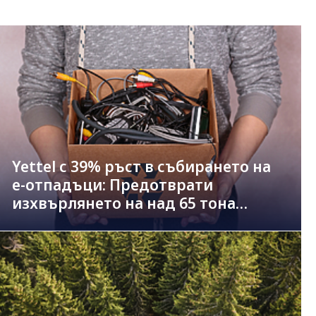
Yettel с 39% ръст в събирането на
е-отпадъци: Предотврати
изхвърлянето на над 65 тона
техника през 2025 г.