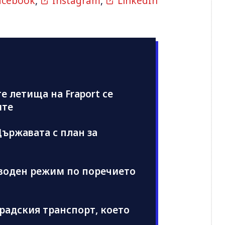
acebook
,
Instagram
,
LinkedIn
е летища на Fraport се
ите
ържавата с план за
 воден режим по поречието
радския транспорт, което