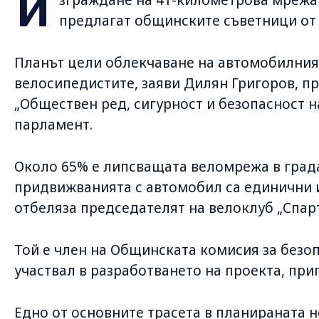
И
предлагат общинските съветници от 
Планът цели облекчаване на автомобилния
велосипедистите, заяви Дилян Григоров, п
„Обществен ред, сигурност и безопасност 
парламент.
Около 65% е липсващата веломрежа в града
придвижванията с автомобил са единични и
отбеляза председателят на велоклуб „Спарт
Той е член на Общинската комисия за безо
участвал в разработването на проекта, пр
Едно от основните трасета в планираната 