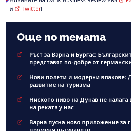
Новините на Darik Business Review във
F
и
Twitter
!
Още по темата
Ръст за Варна и Бургас: Българскит
представят по-добре от германск
Нови полети и модерни влакове: Д
развитие на туризма
Ниското ниво на Дунав не налага
на реката у нас
Варна пусна ново приложение за г
променя пътуването