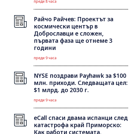
преди 8 часа
Райчо Райчев: Проектът за
космически център в
Доброславци е сложен,
първата фаза ще отнеме 3
години
преди 9 часа
NYSE поздрави Payhawk за $100
млн. приходи. Следващата цел:
$1 млрд. до 2030 г.
преди 9 часа
eCall спаси двама испанци след
катастрофа край Приморско:
Как работи системата,