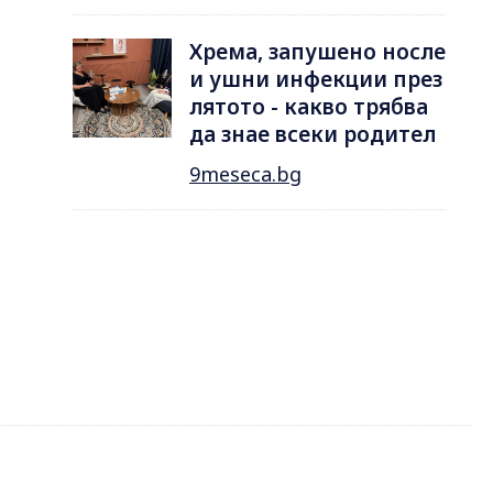
Хрема, запушено носле
и ушни инфекции през
лятотo - какво трябва
да знае всеки родител
9meseca.bg