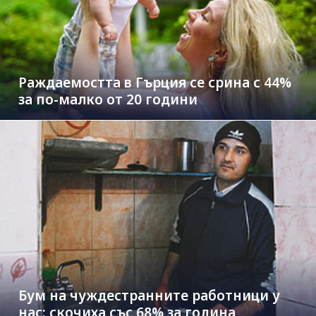
Раждаемостта в Гърция се срина с 44%
за по-малко от 20 години
Бум на чуждестранните работници у
нас: скочиха със 68% за година