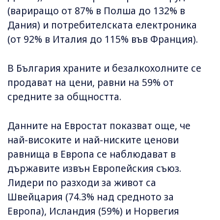
(вариращо от 87% в Полша до 132% в
Дания) и потребителската електроника
(от 92% в Италия до 115% във Франция).
В България храните и безалкохолните се
продават на цени, равни на 59% от
средните за общността.
Данните на Евростат показват още, че
най-високите и най-ниските ценови
равнища в Европа се наблюдават в
държавите извън Европейския съюз.
Лидepи пo paзxoди за живот са
Швeйцapия (74.3% нaд cpeднoтo зa
Eвpoпa), Иcлaндия (59%) и Hopвeгия