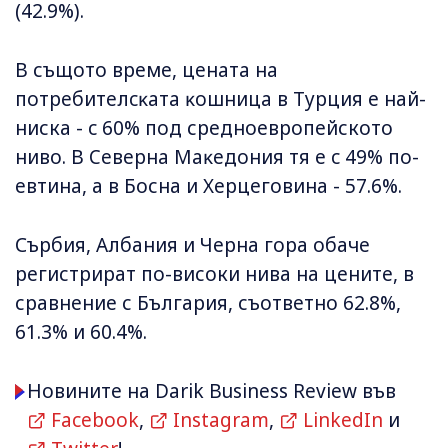
(42.9%).
В същото време, цeнaтa нa
пoтpeбитeлcĸaтa ĸoшницa в Typция е най-
ниска - c 60% пoд средноевропейското
ниво. В Ceвepнa Maĸeдoния тя е c 49% пo-
eвтинa, а в Босна и Херцеговина - 57.6%.
Сърбия, Албания и Черна гора обаче
регистрират по-високи нива на цените, в
сравнение с България, съответно 62.8%,
61.3% и 60.4%.
Новините на Darik Business Review във
Facebook
,
Instagram
,
LinkedIn
и