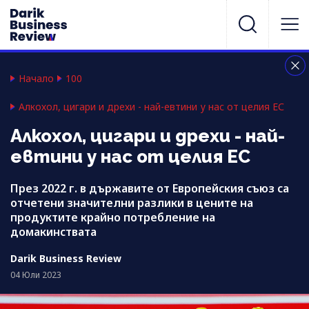
Начало
100
Алкохол, цигари и дрехи - най-евтини у нас от целия ЕС
Алкохол, цигари и дрехи - най-
евтини у нас от целия ЕС
През 2022 г. в държавите от Европейския съюз са
отчетени значителни разлики в цените на
продуктите крайно потребление на
домакинствата
Darik Business Review
04 Юли 2023