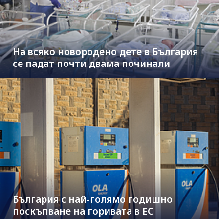
На всяко новородено дете в България
се падат почти двама починали
България с най-голямо годишно
поскъпване на горивата в ЕС