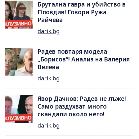
Брутална гавра и убийство в
Пловдив! Говори Ружа
Райчева
darik.bg
Радев повтаря модела
„Борисов“! Анализ на Валерия
Велева
darik.bg
Явор Дачков: Радев не лъже!
Само раздухват много
скандали около него!
darik.bg