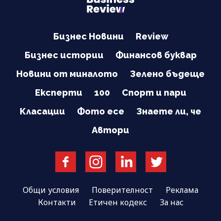
Бизнес Новини
Review
Бизнес истории
Финансов буквар
Новини от миналото
Зелено бъдеще
Експерти
100
Спорт и пари
Класации
Фото есе
Знаете ли, че
Автори
Общи условия
Поверителност
Реклама
Контакти
Етичен кодекс
За нас