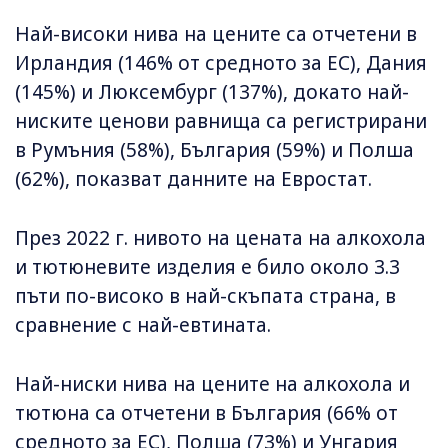
Най-високи нива на цените са отчетени в
Ирландия (146% от средното за ЕС), Дания
(145%) и Люксембург (137%), докато най-
ниските ценови равнища са регистрирани
в Румъния (58%), България (59%) и Полша
(62%), показват данните на Евростат.
През 2022 г. нивото на цената на алкохола
и тютюневите изделия е било около 3.3
пъти по-високо в най-скъпата страна, в
сравнение с най-евтината.
Най-ниски нива на цените на алкохола и
тютюна са отчетени в България (66% от
средното за ЕС), Полша (73%) и Унгария