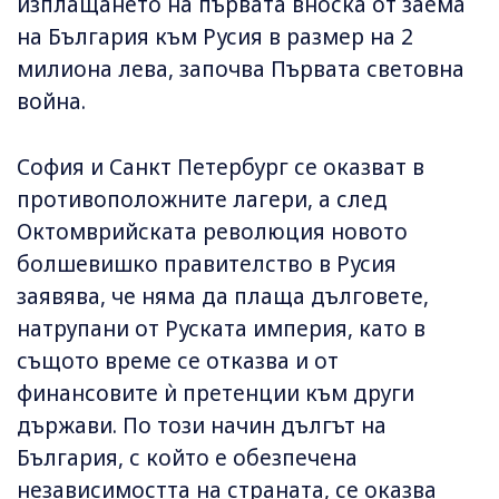
изплащането на първата вноска от заема
на България към Русия в размер на 2
милиона лева, започва Първата световна
война.
София и Санкт Петербург се оказват в
противоположните лагери, а след
Октомврийската революция новото
болшевишко правителство в Русия
заявява, че няма да плаща дълговете,
натрупани от Руската империя, като в
същото време се отказва и от
финансовите ѝ претенции към други
държави. По този начин дългът на
България, с който е обезпечена
независимостта на страната, се оказва