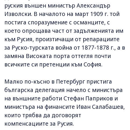
руския външен министър Александър
Изволски. В началото на март 1909 г. той
постига споразумение с османците, с
което опрощава част от задълженията им
към Русия, произтичащи от репарациите
за Руско-турската война от 1877-1878 г., а в
замяна Високата порта оттегля почти
всичките си претенции към София.
Малко по-късно в Петербург пристига
българска делегация начело с министъра
на външните работи Стефан Паприков и
министъра на финансите Иван Салабашев,
които трябва да договорят
компенсациите за Русия.