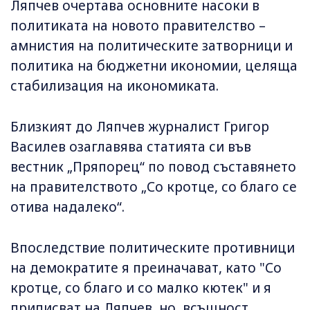
Ляпчев очертава основните насоки в
политиката на новото правителство –
амнистия на политическите затворници и
политика на бюджетни икономии, целяща
стабилизация на икономиката.
Близкият до Ляпчев журналист Григор
Василев озаглавява статията си във
вестник „Пряпорец“ по повод съставянето
на правителството „Со кротце, со благо се
отива надалеко“.
Впоследствие политическите противници
на демократите я преиначават, като "Со
кротце, со благо и со малко кютек" и я
приписват на Ляпчев, но, всъщност,