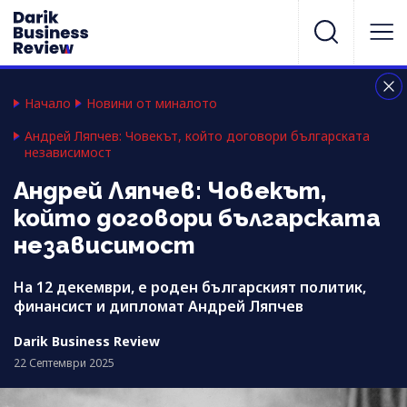
Начало
Новини от миналото
Андрей Ляпчев: Човекът, който договори българската
независимост
Андрей Ляпчев: Човекът,
който договори българската
независимост
На 12 декември, е роден българският политик,
финансист и дипломат Андрей Ляпчев
Darik Business Review
22 Септември 2025