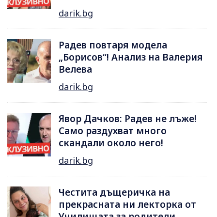
darik.bg
Радев повтаря модела
„Борисов“! Анализ на Валерия
Велева
darik.bg
Явор Дачков: Радев не лъже!
Само раздухват много
скандали около него!
darik.bg
Честита дъщеричка на
прекрасната ни лекторка от
Училищата за родители -