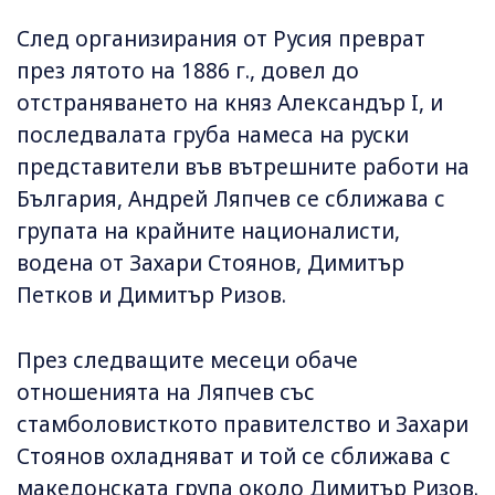
След организирания от Русия преврат
през лятото на 1886 г., довел до
отстраняването на княз Александър I, и
последвалата груба намеса на руски
представители във вътрешните работи на
България, Андрей Ляпчев се сближава с
групата на крайните националисти,
водена от Захари Стоянов, Димитър
Петков и Димитър Ризов.
През следващите месеци обаче
отношенията на Ляпчев със
стамболовисткото правителство и Захари
Стоянов охладняват и той се сближава с
македонската група около Димитър Ризов.