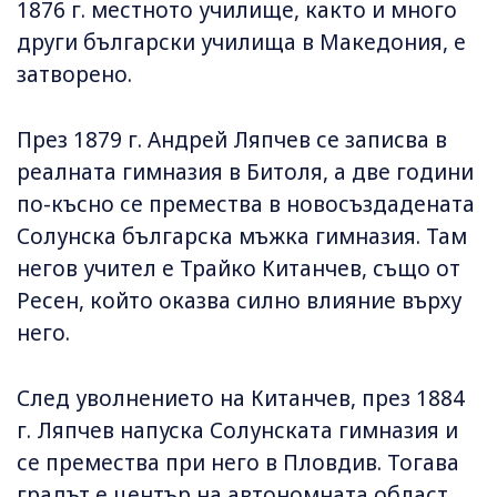
1876 г. местното училище, както и много
други български училища в Македония, е
затворено.
През 1879 г. Андрей Ляпчев се записва в
реалната гимназия в Битоля, а две години
по-късно се премества в новосъздадената
Солунска българска мъжка гимназия. Там
негов учител е Трайко Китанчев, също от
Ресен, който оказва силно влияние върху
него.
След уволнението на Китанчев, през 1884
г. Ляпчев напуска Солунската гимназия и
се премества при него в Пловдив. Тогава
градът е център на автономната област