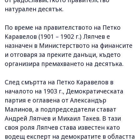
от радослависткото правителство
натурален десятък.
По време на правителството на Петко
Каравелов (1901 – 1902 г.) Ляпчев е
назначен в Министерството на финансите
и отговаря за преките данъци, където
организира премахването на десятъка.
След смъртта на Петко Каравелов в
началото на 1903 г., Демократическата
партия е оглавена от Александър
Малинов, а подпредседатели стават
Андрей Ляпчев и Михаил Такев. В тази
своя роля Ляпчев става известен като
водещ експерт на демократите в областта