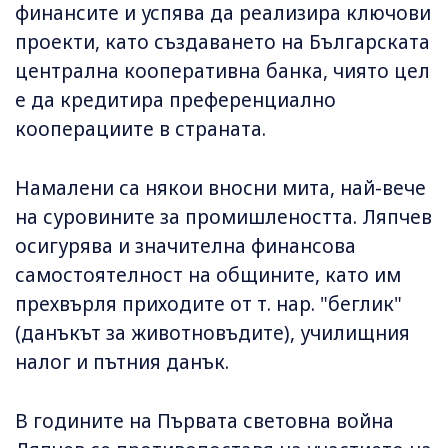
финансите и успява да реализира ключови
проекти, като създаването на Българската
централна кооперативна банка, чиято цел
е да кредитира преференциално
кооперациите в страната.
Намалени са някои вносни мита, най-вече
на суровините за промишлеността. Ляпчев
осигурява и значителна финансова
самостоятелност на общините, като им
прехвърля приходите от т. нар. "беглик"
(данъкът за животновъдите), училищния
налог и пътния данък.
В годините на Първата световна война