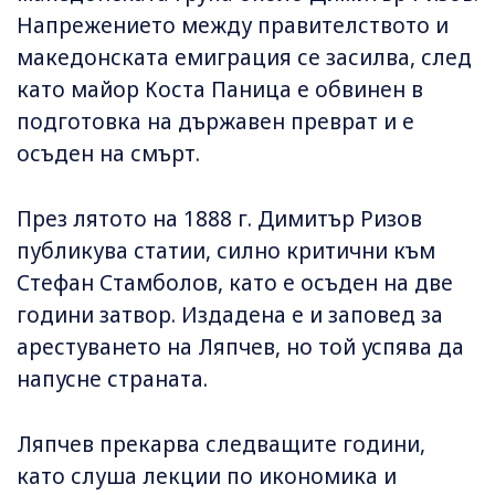
Напрежението между правителството и
македонската емиграция се засилва, след
като майор Коста Паница е обвинен в
подготовка на държавен преврат и е
осъден на смърт.
През лятото на 1888 г. Димитър Ризов
публикува статии, силно критични към
Стефан Стамболов, като е осъден на две
години затвор. Издадена е и заповед за
арестуването на Ляпчев, но той успява да
напусне страната.
Ляпчев прекарва следващите години,
като слуша лекции по икономика и