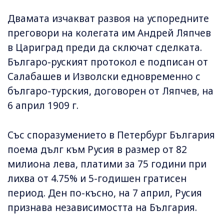
Двамата изчакват развоя на успоредните
преговори на колегата им Андрей Ляпчев
в Цариград преди да сключат сделката.
Българо-руският протокол е подписан от
Салабашев и Изволски едновременно с
българо-турския, договорен от Ляпчев, на
6 април 1909 г.
Със споразумението в Петербург България
поема дълг към Русия в размер от 82
милиона лева, платими за 75 години при
лихва от 4.75% и 5-годишен гратисен
период. Ден по-късно, на 7 април, Русия
признава независимостта на България.