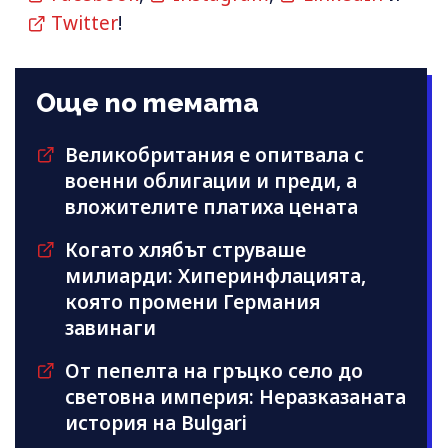
Twitter
!
Още по темата
Великобритания е опитвала с
военни облигации и преди, а
вложителите платиха цената
Когато хлябът струваше
милиарди: Хиперинфлацията,
която промени Германия
завинаги
От пепелта на гръцко село до
световна империя: Неразказаната
история на Bulgari