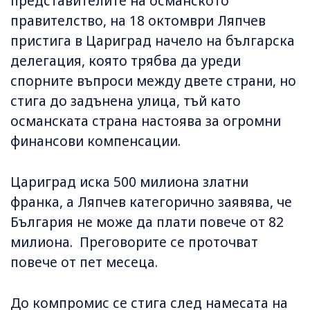
представителите на османското
правителство, на 18 октомври Ляпчев
пристига в Цариград начело на българска
делегация, която трябва да уреди
спорните въпроси между двете страни, но
стига до задънена улица, тъй като
османската страна настоява за огромни
финансови компенсации.
Цариград иска 500 милиона златни
франка, а Ляпчев категорично заявява, че
България не може да плати повече от 82
милиона. Преговорите се проточват
повече от пет месеца.
До компромис се стига след намесата на