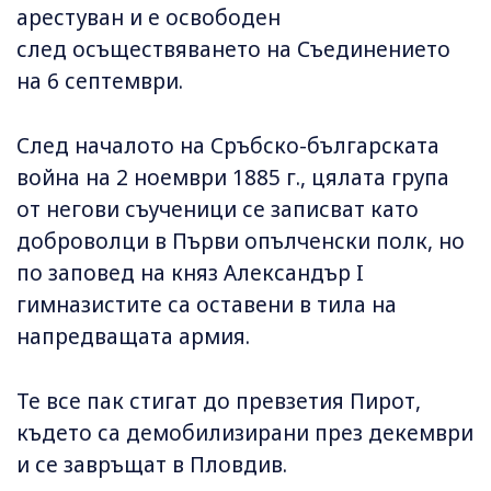
арестуван и е освободен
след осъществяването на Съединението
на 6 септември.
След началото на Сръбско-българската
война на 2 ноември 1885 г., цялата група
от негови съученици се записват като
доброволци в Първи опълченски полк, но
по заповед на княз Александър I
гимназистите са оставени в тила на
напредващата армия.
Те все пак стигат до превзетия Пирот,
където са демобилизирани през декември
и се завръщат в Пловдив.