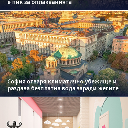
е пик за оплакванията
София отваря климатично убежище и
раздава безплатна вода заради жегите