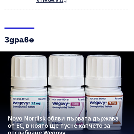
Здраве
Novo Nordisk обяви първата държава
от ЕС, в която ще пусне хапчето за
отслабване Wegovy