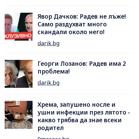
Явор Дачков: Радев не лъже!
Само раздухват много
скандали около него!
darik.bg
Георги Лозанов: Радев има 2
проблема!
darik.bg
Хрема, запушено носле и
ушни инфекции през лятотo -
какво трябва да знае всеки
родител
9meseca.bg