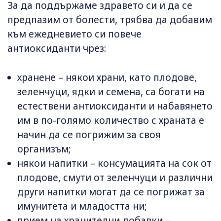
За да поддържаме здравето си и да се
предпазим от болести, трябва да добавим
към ежедневието си повече
антиоксиданти чрез:
хранене – някои храни, като плодове,
зеленчуци, ядки и семена, са богати на
естествени антиоксиданти и набавянето
им в по-голямо количество с храната е
начин да се погрижим за своя
организъм;
някои напитки – консумацията на сок от
плодове, смути от зеленчуци и различни
други напитки могат да се погрижат за
имунитета и младостта ни;
прием на хранителни добавки –