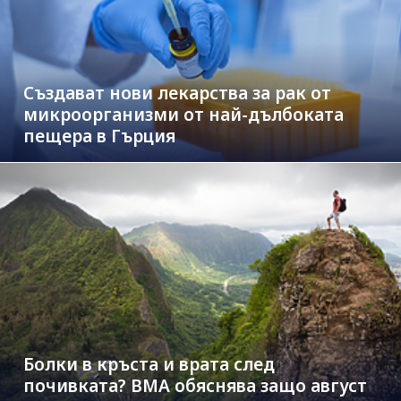
Създават нови лекарства за рак от
микроорганизми от най-дълбоката
пещера в Гърция
Болки в кръста и врата след
почивката? ВМА обяснява защо август