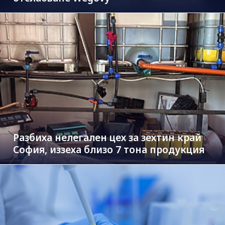
Разбиха нелегален цех за зехтин край
София, иззеха близо 7 тона продукция