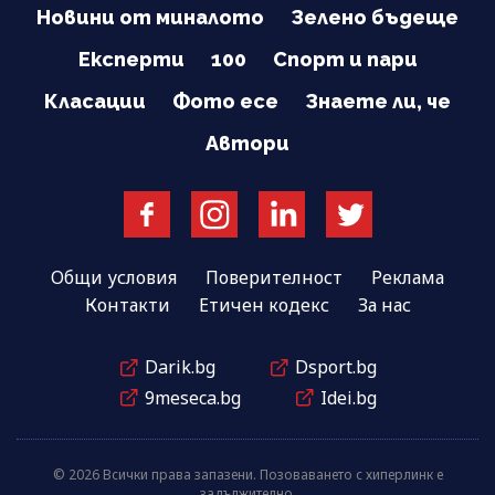
Новини от миналото
Зелено бъдеще
Експерти
100
Спорт и пари
Класации
Фото есе
Знаете ли, че
Автори
Общи условия
Поверителност
Реклама
Контакти
Етичен кодекс
За нас
Darik.bg
Dsport.bg
9meseca.bg
Idei.bg
© 2026 Всички права запазени. Позоваването с хиперлинк е
задължително.