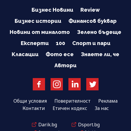
Бизнес Новини
Review
Бизнес истории
Финансов буквар
Новини от миналото
Зелено бъдеще
Експерти
100
Спорт и пари
Класации
Фото есе
Знаете ли, че
Автори
Общи условия
Поверителност
Реклама
Контакти
Етичен кодекс
За нас
Darik.bg
Dsport.bg