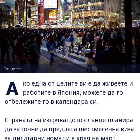
Pixabay.com
А
ко една от целите ви е да живеете и
работите в Япония, можете да го
отбележите го в календара си.
Страната на изгряващото слънце планира
да започне да предлага шестмесечна виза
за дигитални номади в края на март,