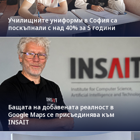
Училищните униформи в София са
поскъпнали с над 40% за 5 години
Бащата на добавената реалност в
Google Maps се присъединява към
INSAIT