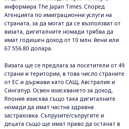
информира The Japan Times. Според
Агенцията по имиграционни услуги на
страната, за да могат да се възползват от
визата, дигиталните номади трябва да
имат годишен доход от 10 млн. йени или
67 556.80 долара.
Визата ще се предлага за посетители от 49
страни и територии, в това число страните
от ЕС и държави като САЩ, Австралия и
Сингапур. Освен изискването за доход,
Япония изисква също така дигиталните
номади да имат частна здравна
застраховка. Съпрузите/съпругите и
децата също ще имат право да останат в