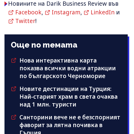
Новините на Darik Business Review във
Facebook
,
Instagram
,
LinkedIn
и
Twitter
!
Още по темата
Нова интерактивна карта
показва всички водни атракции
по българското Черноморие
Новите дестинации на Турция:
Най-старият храм в света очаква
над 1 млн. туристи
Санторини вече не е безспорният
фаворит за лятна почивка в
Гърция