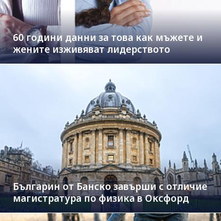
60 години данни за това как мъжете и
жените изживяват лидерството
Българин от Банско завърши с отличие
магистратура по физика в Оксфорд