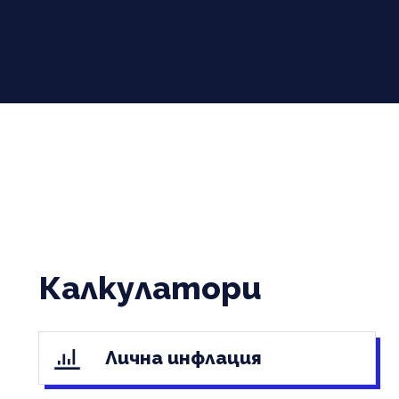
Калкулатори
Лична инфлация