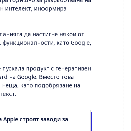
ен интелект, информира
панията да настигне някои от
I функционалности, като Google,
 е пускала продукт с генеративен
ard на Google. Вместо това
а неща, като подобряване на
текст.
а Apple строят заводи за