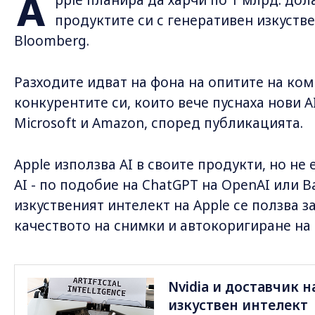
A
продуктите си с генеративен изкуств
Bloomberg.
Разходите идват на фона на опитите на ком
конкурентите си, които вече пуснаха нови A
Microsoft и Amazon, според публикацията.
Apple използва AI в своите продукти, но не
AI - по подобие на ChatGPT на OpenAI или B
изкуственият интелект на Apple се ползва з
качеството на снимки и автокоригиране на 
Nvidia и доставчик н
изкуствен интелект