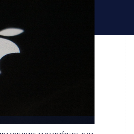
лара годишно за разработване на