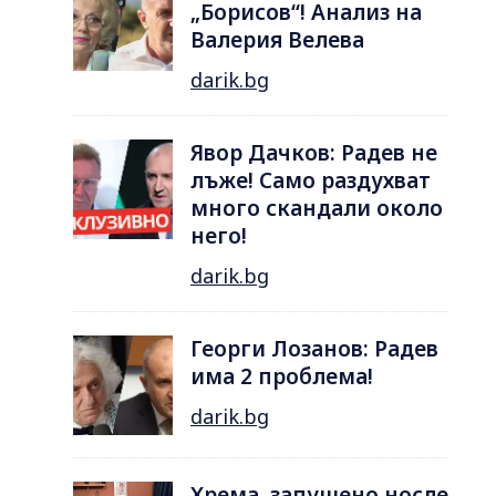
„Борисов“! Анализ на
Валерия Велева
darik.bg
Явор Дачков: Радев не
лъже! Само раздухват
много скандали около
него!
darik.bg
Георги Лозанов: Радев
има 2 проблема!
darik.bg
Хрема, запушено носле