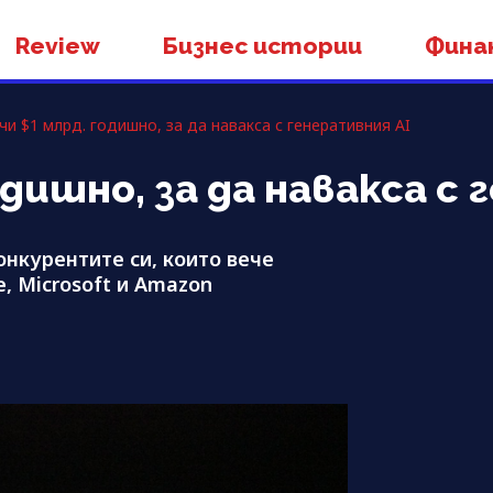
Review
Бизнес истории
Фина
рчи $1 млрд. годишно, за да навакса с генеративния AI
одишно, за да навакса с
онкурентите си, които вече
, Microsoft и Amazon