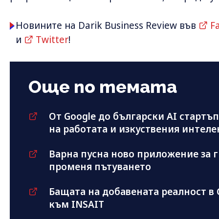
Новините на Darik Business Review във
F
и
Twitter
!
Още по темата
От Google до български AI стартъ
на работата и изкуствения интеле
Варна пусна ново приложение за г
променя пътуването
Бащата на добавената реалност в 
към INSAIT