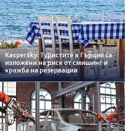
Kaspersky: Туристите в Гърция са
изложени на риск от смишинг и
кражба на резервации