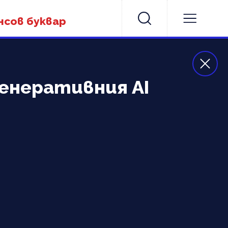
нсов буквар
 генеративния AI