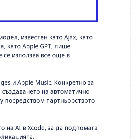
одел, известен като Ajax, като
а, като Apple GPT, пише
е се използва все още в
ages и Apple Music. Конкретно за
за създаването на автоматично
fy посредством партньорството
 на AI в Xcode, за да подпомага
бликацията.