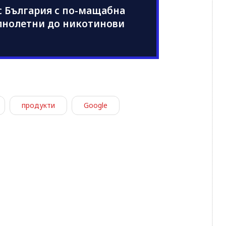
 България с по-мащабна
лнолетни до никотинови
продукти
Google