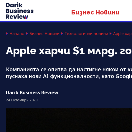
Бизнес Новини
Начало
Бизнес Новини
Технологични новини
Apple ха
Apple харчи $1 млрд. г
Kомпанията се опитва да настигне някои от к
пуснаха нови AI функционалности, като Google
Darik Business Review
24 Октомври 2023