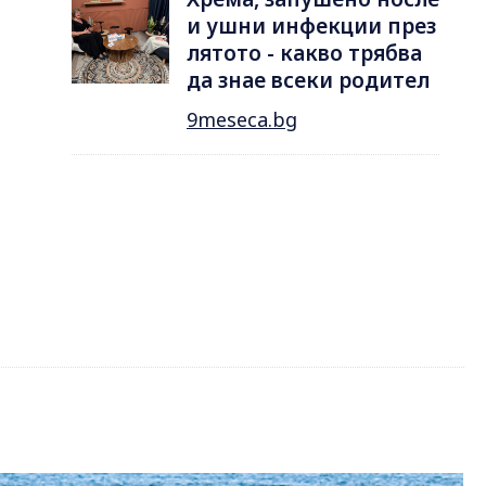
и ушни инфекции през
лятотo - какво трябва
да знае всеки родител
9meseca.bg