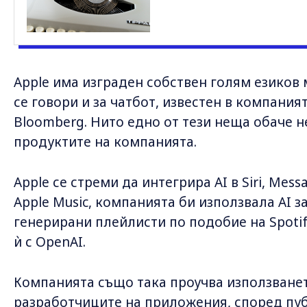
Apple има изграден собствен голям езиков м
се говори и за чатбот, известен в компаният
Bloomberg. Нито едно от тези неща обаче н
продуктите на компанията.
Apple се стреми да интегрира AI в Siri, Mess
Apple Music, компанията би използвала AI 
генерирани плейлисти по подобие на Spoti
ѝ с OpenAI.
Компанията също така проучва използването
разработчиците на приложения, според пу