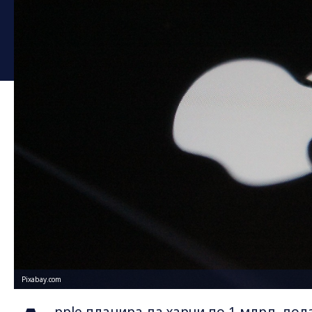
Pixabay.com
pple планира да харчи по 1 млрд. до