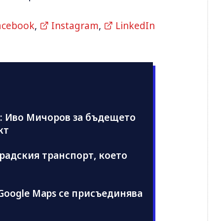
acebook
,
Instagram
,
LinkedIn
п: Иво Мичоров за бъдещето
кт
радския транспорт, което
Google Maps се присъединява