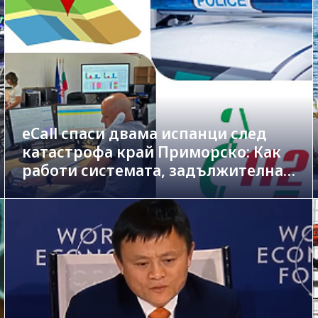
eCall спаси двама испанци след
катастрофа край Приморско: Как
работи системата, задължителна
в новите коли