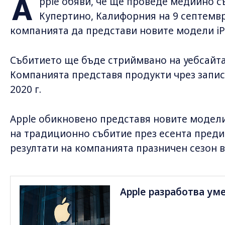
A
pple обяви, че ще проведе медийно с
Купертино, Калифорния на 9 септември
компанията да представи новите модели iP
Събитието ще бъде стриймвано на уебсайта 
Компанията представя продукти чрез запи
2020 г.
Apple обикновено представя новите модели
на традиционно събитие през есента преди
резултати на компанията празничен сезон в
Apple разработва ум