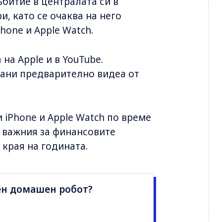
ъбитие в централата си в
, като се очаква на него
hone и Apple Watch.
на Apple и в YouTube.
сани предварително видеа от
 iPhone и Apple Watch по време
 важния за финансовите
 края на годината.
ен домашен робот?