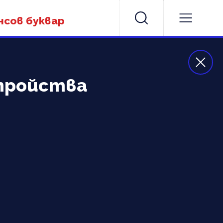
нсов буквар
стройства