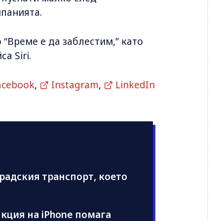
мпанията.
“Време е да заблестим,” като
а Siri.
acebook
,
Instagram
,
LinkedIn
радския транспорт, което
нкция на iPhone помага