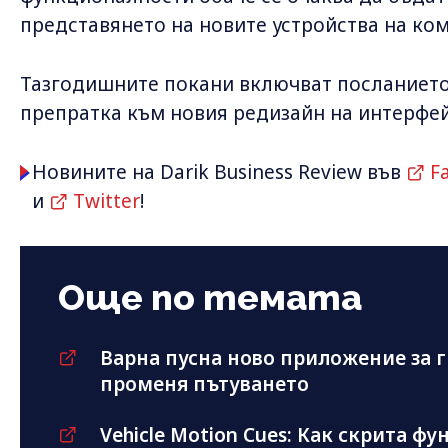
представянето на новите устройства на ко
Тазгодишните покани включват посланието 
препратка към новия редизайн на интерфейс
Новините на Darik Business Review във
F
и
Twitter
!
Още по темата
Варна пусна ново приложение за г
променя пътуването
Vehicle Motion Cues: Как скрита фу