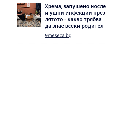
Хрема, запушено носле
и ушни инфекции през
лятотo - какво трябва
да знае всеки родител
9meseca.bg