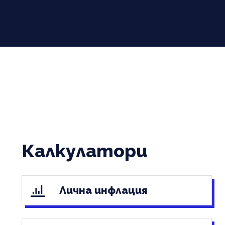
Калкулатори
Лична инфлация