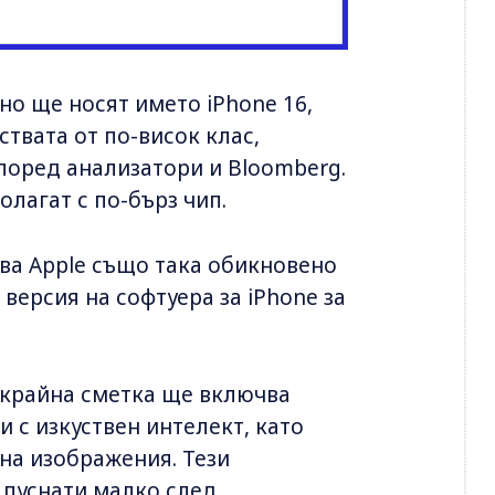
но ще носят името iPhone 16,
твата от по-висок клас,
поред анализатори и Bloomberg.
олагат с по-бърз чип.
тва Apple също така обикновено
 версия на софтуера за iPhone за
в крайна сметка ще включва
и с изкуствен интелект, като
на изображения. Тези
 пуснати малко след