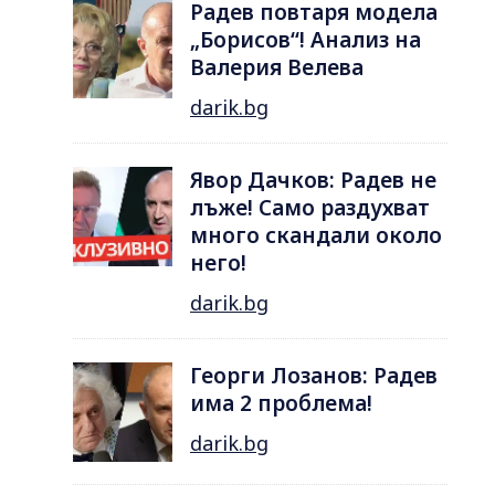
Радев повтаря модела
„Борисов“! Анализ на
Валерия Велева
darik.bg
Явор Дачков: Радев не
лъже! Само раздухват
много скандали около
него!
darik.bg
Георги Лозанов: Радев
има 2 проблема!
darik.bg