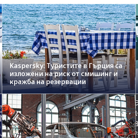
Kaspersky: Туристите в Гърция са
изложени на риск от смишинг и
кражба на резервации