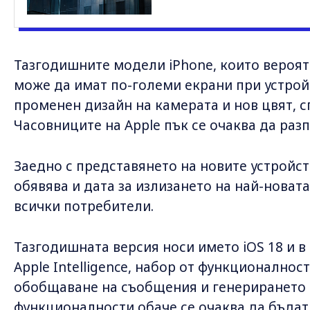
Тазгодишните модели iPhone, които вероят
може да имат по-големи екрани при устройс
променен дизайн на камерата и нов цвят, с
Часовниците на Apple пък се очаква да разп
Заедно с представянето на новите устройс
обявява и дата за излизането на най-новата
всички потребители.
Тазгодишната версия носи името iOS 18 и 
Apple Intelligence, набор от функционалност
обобщаване на съобщения и генерирането 
функционалности обаче се очаква да бъдат