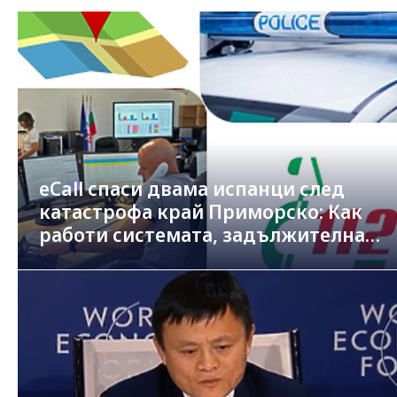
eCall спаси двама испанци след
катастрофа край Приморско: Как
работи системата, задължителна
в новите коли