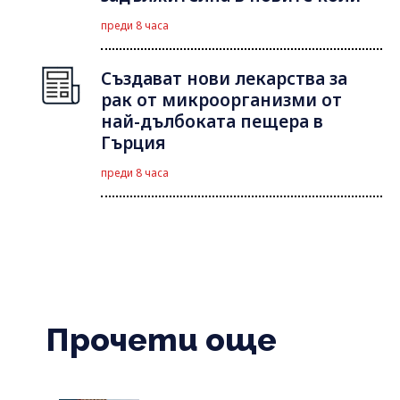
преди 8 часа
Създават нови лекарства за
рак от микроорганизми от
най-дълбоката пещера в
Гърция
преди 8 часа
Прочети още