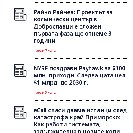
Райчо Райчев: Проектът за
космически център в
Доброславци е сложен,
първата фаза ще отнеме 3
години
преди 7 часа
NYSE поздрави Payhawk за $100
млн. приходи. Следващата цел:
$1 млрд. до 2030 г.
преди 8 часа
eCall спаси двама испанци след
катастрофа край Приморско:
Как работи системата,
задължителна в новите коли