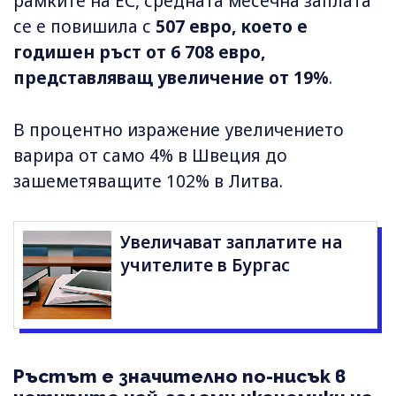
рамките на ЕС, средната месечна заплата
се е повишила с
507 евро, което е
годишен ръст от 6 708 евро,
представляващ увеличение от 19%
.
В процентно изражение увеличението
варира от само 4% в Швеция до
зашеметяващите 102% в Литва.
Увеличават заплатите на
учителите в Бургас
Ръстът е значително по-нисък в