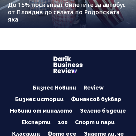
До 15% поскъпват билетите за автобус
от Пловдив до селата по Родопската
яка
Бизнес Новини
Review
Бизнес истории
Финансов буквар
Новини от миналото
Зелено бъдеще
Експерти
100
Спорт и пари
Класации
Фото есе
Знаете ли, че