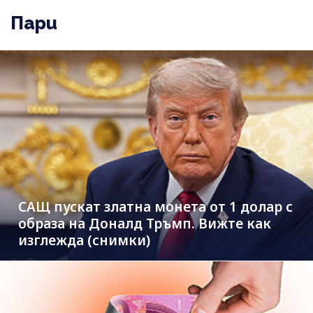
Пари
САЩ пускат златна монета от 1 долар с
образа на Доналд Тръмп. Вижте как
изглежда (снимки)