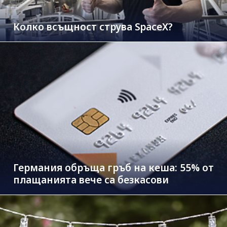
Колко всъщност струва SpaceX?
Германия обръща гръб на кеша: 55% от
плащанията вече са безкасови