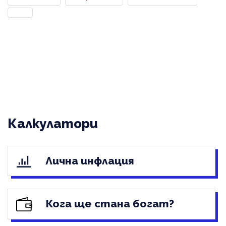
Калкулатори
Лична инфлация
Кога ще стана богат?