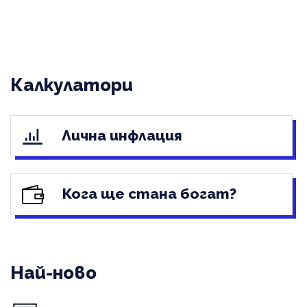
Калкулатори
Лична инфлация
Кога ще стана богат?
Най-ново