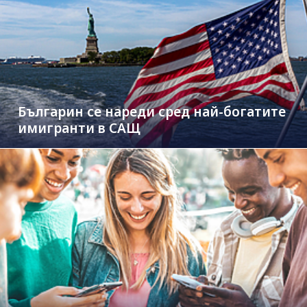
Българин се нареди сред най-богатите
имигранти в САЩ