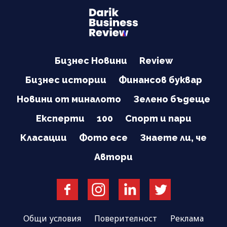
Бизнес Новини
Review
Бизнес истории
Финансов буквар
Новини от миналото
Зелено бъдеще
Експерти
100
Спорт и пари
Класации
Фото есе
Знаете ли, че
Автори
Общи условия
Поверителност
Реклама