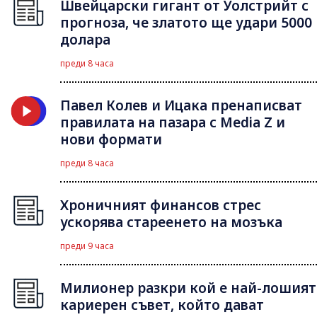
Швейцарски гигант от Уолстрийт с
прогноза, че златото ще удари 5000
долара
преди 8 часа
Павел Колев и Ицака пренаписват
правилата на пазара с Media Z и
нови формати
преди 8 часа
Хроничният финансов стрес
ускорява стареенето на мозъка
преди 9 часа
Милионер разкри кой е най-лошият
кариерен съвет, който дават