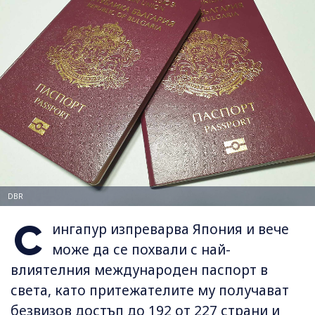
DBR
С
ингапур изпреварва Япония и вече
може да се похвали с най-
влиятелния международен паспорт в
света, като притежателите му получават
безвизов достъп до 192 от 227 страни и