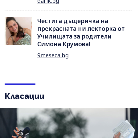
darik.bg
Честита дъщеричка на
прекрасната ни лекторка от
Училищата за родители -
Симона Крумова!
9meseca.bg
Класации