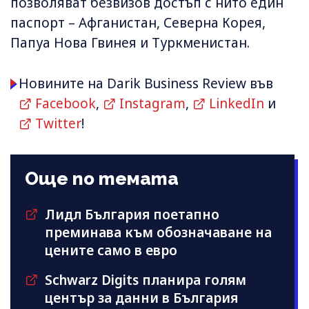
позволяват безвизов достъп с нито един
паспорт – Афганистан, Северна Корея,
Папуа Нова Гвинея и Туркменистан.
Новините на Darik Business Review във
Facebook
,
Instagram
,
LinkedIn
и
Twitter
!
Още по темата
Лидл България поетапно
преминава към обозначаване на
цените само в евро
Schwarz Digits планира голям
център за данни в България