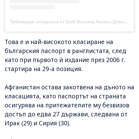
Публикация, споделена от Darik Business Review (@darikbusinessreview)
Това е и най-високото класиране на
българския паспорт в ранглистата, след
като при първото ѝ издание през 2006 г.
стартира на 29-а позиция.
Афганистан остава закотвена на дъното на
класацията, като паспортът на страната
осигурява на притежателите му безвизов
достъп до едва 27 държави, следвана от
Ирак (29) и Сирия (30).