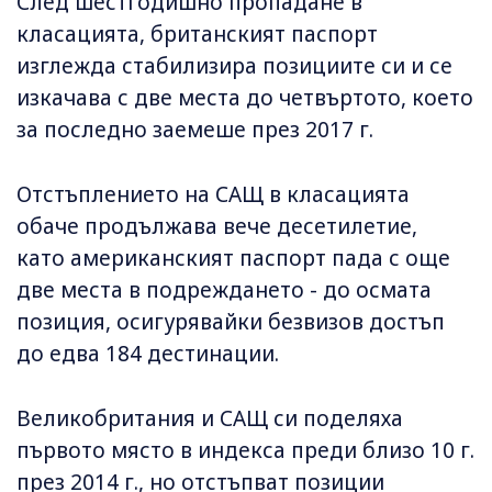
След шестгодишно пропадане в
класацията, британският паспорт
изглежда стабилизира позициите си и се
изкачава с две места до четвъртото, което
за последно заемеше през 2017 г.
Отстъплението на САЩ в класацията
обаче продължава вече десетилетие,
като американският паспорт пада с още
две места в подреждането - до осмата
позиция, осигурявайки безвизов достъп
до едва 184 дестинации.
Великобритания и САЩ си поделяха
първото място в индекса преди близо 10 г.
през 2014 г., но отстъпват позиции