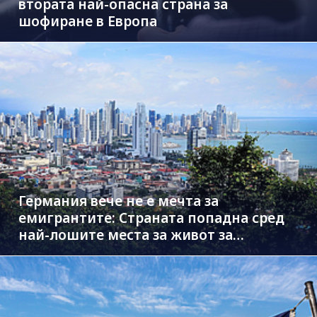
втората най-опасна страна за
шофиране в Европа
Германия вече не е мечта за
емигрантите: Страната попадна сред
най-лошите места за живот за
чужденци