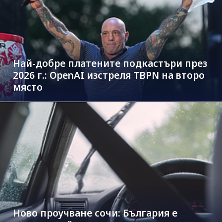
Най-добре платените подкастъри през
2026 г.: OpenAI изстреля TBPN на второ
място
Ново проучване сочи: България е