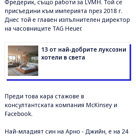
Фредерик, също работи за LVMH. Той се
присъедини към империята през 2018 г.
Днес той е главен изпълнителен директор
на часовниците TAG Heuer.
13 от най-добрите луксозни
хотели в света
Преди това кара стажове в
консултантската компания McKinsey и
Facebook.
Най-младият син на Арно - Джийн, е на 24