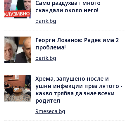
Само раздухват много
скандали около него!
darik.bg
Георги Лозанов: Радев има 2
проблема!
darik.bg
Хрема, запушено носле и
ушни инфекции през лятотo -
какво трябва да знае всеки
родител
9meseca.bg