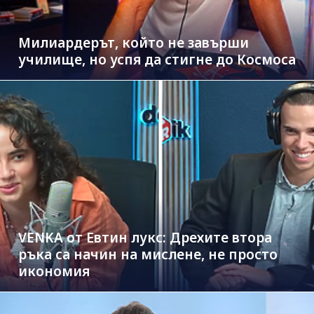
Милиардерът, който не завърши
училище, но успя да стигне до Космоса
VENKA от Евтин лукс: Дрехите втора
ръка са начин на мислене, не просто
икономия