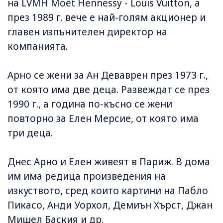
на LVMH Moët Hennessy - Louis Vuitton, а
през 1989 г. вече е най-голям акционер и
главен изпънителен директор на
компанията.
Арно се жени за Ан Деваврен през 1973 г.,
от която има две деца. Развеждат се през
1990 г., а година по-късно се жени
повторно за Елен Мерсие, от която има
три деца.
Днес Арно и Елен живеят в Париж. В дома
им има редица произведения на
изкуството, сред които картини на Пабло
Пикасо, Анди Уорхол, Демиън Хърст, Джан
Мишел Баския и др.