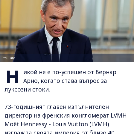
YouTube
Н
икой не е по-успешен от Бернар
Арно, когато става въпрос за
луксозни стоки.
73-годишният главен изпълнителен
директор на френския конгломерат LVMH
Moët Hennessy - Louis Vuitton (LVMH)
изгражда своята империя от близо 40