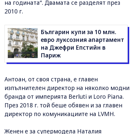
на годината“. Двамата се разделят през
2010 г.
Българин купи за 10 млн.
евро луксозния апартамент
на Джефри Епстийн в
Париж
Антоан, от своя страна, е главен
изпълнителен директор на няколко модни
бранда от империята Berluti и Loro Piana.
През 2018 г. той беше обявен и за главен
директор по комуникациите на LVMH.
Женен е за супермодела Наталия