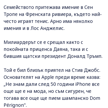
Семейството притежава имение в Сен
Тропе на Френската ривиера, където най-
често играят тенис. Арно има няколко
имения и в Лос Анджелис.
Милиардерът се е срещал както с
покойната приценса Даяна, така и с
бившия щатски президент Доналд Тръмп.
Той е бил близък приятел на Стив Джобс.
Основателят на Apple преди време казва:
„Не знам дали след 50 години iPhone все
още ще е на мода, но съм сигурен, че
тогава все още ще пием шампанско Dom
Pérignon".