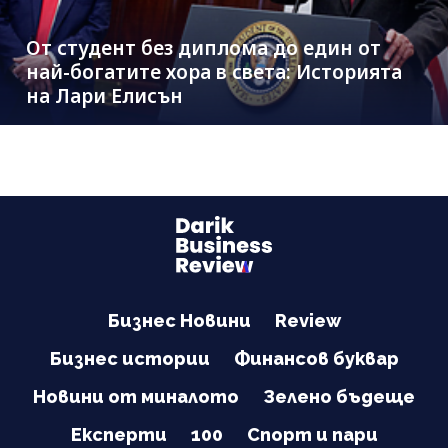
От студент без диплома до един от
най-богатите хора в света: Историята
на Лари Елисън
Бизнес Новини
Review
Бизнес истории
Финансов буквар
Новини от миналото
Зелено бъдеще
Експерти
100
Спорт и пари