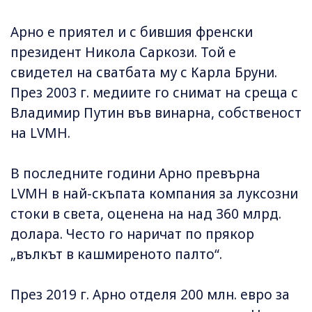
Арно е приятел и с бившия френски
президент Никола Саркози. Той е
свидетел на сватбата му с Карла Бруни.
През 2003 г. медиите го снимат на среща с
Владимир Путин във винарна, собственост
на LVMH.
В последните години Арно превърна
LVMH в най-скъпата компания за луксозни
стоки в света, оценена на над 360 млрд.
долара. Често го наричат по прякор
„вълкът в кашмиреното палто“.
През 2019 г. Арно отделя 200 млн. евро за