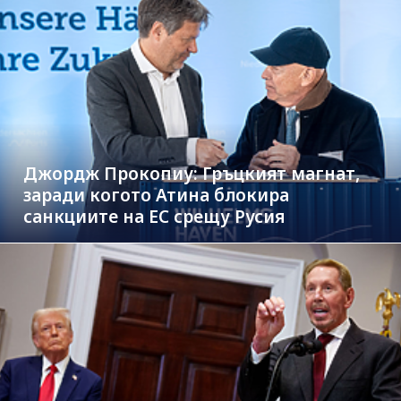
Джордж Прокопиу: Гръцкият магнат,
заради когото Атина блокира
санкциите на ЕС срещу Русия