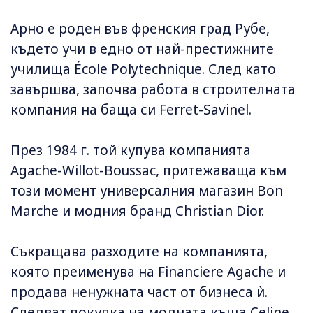
Арно е роден във френския град Рубе,
където учи в едно от най-престижните
училища École Polytechnique. След като
завършва, започва работа в строителната
компания на баща си Ferret-Savinel.
През 1984 г. той купува компанията
Agache-Willot-Boussac, притежаваща към
този момент универсалния магазин Bon
Marche и модния бранд Christian Dior.
Съкращава разходите на компанията,
която преименува на Financiere Agache и
продава ненужната част от бизнеса ѝ.
Следват покупка на модната къща Celine,