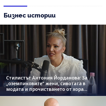
Бизнес истории
Стилистът Антония Йорданова: За
„оземпиковите“ жени, сивотата в
модата и прочистването от хора
паразити