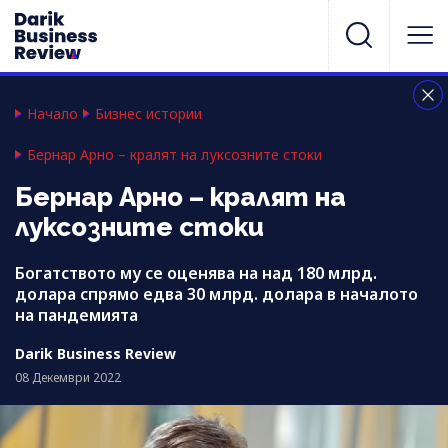
Начало
Бизнес истории
Бернар Арно – кралят на луксозните стоки
Бернар Арно – кралят на
луксозните стоки
Богатството му се оценява на над 180 млрд.
долара спрямо едва 30 млрд. долара в началото
на пандемията
Darik Business Review
08 Декември 2022