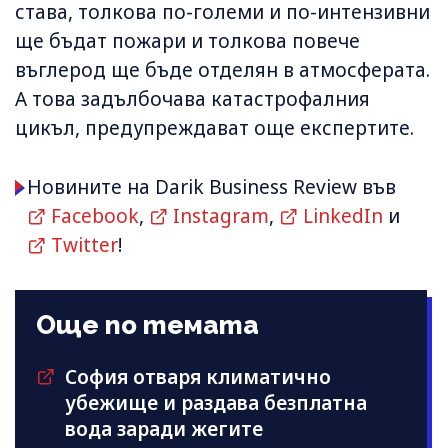
става, толкова по-големи и по-интензивни
ще бъдат пожари и толкова повече
въглерод ще бъде отделян в атмосферата.
А това задълбочава катастрофалния
цикъл, предупреждават още експертите.
Новините на Darik Business Review във
Facebook
,
Instagram
,
LinkedIn
и
Twitter
!
Още по темата
София отваря климатично
убежище и раздава безплатна
вода заради жегите