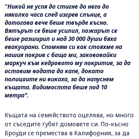
"Никой не успя да стигне до него до
няколко часа след изгрев слънце, а
дотогава вече беше твърде късно.
Вятърът се беше усилил, пожарът се
беше разширил и над 30 000 души бяха
евакуирани. Спомням си как стояхме на
нашия покрив с баща ми, заковавайки
маркуч към кедровото му покритие, за да
оставим водата да капе, докато
полицаите ни викаха, за да напуснем
къщата. Видимостта беше под 10
метра“.
Къщата на семейството оцелява, но много
от съседите губят домовете си. По-късно
Броуди се премества в Калифорния, за да