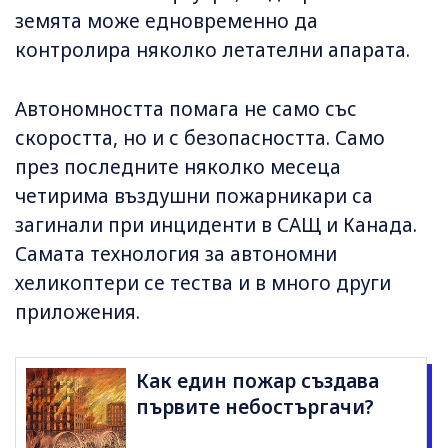
земята може едновременно да
контролира няколко летателни апарата.
Автономността помага не само със
скоростта, но и с безопасността. Само
през последните няколко месеца
четирима въздушни пожарникари са
загинали при инциденти в САЩ и Канада.
Самата технология за автономни
хеликоптери се тества и в много други
приложения.
Как един пожар създава
първите небостъргачи?