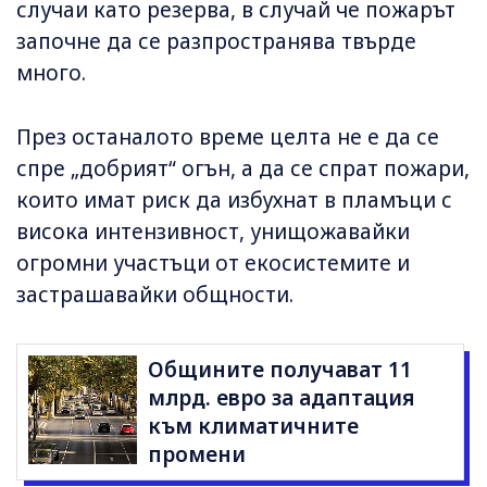
случаи като резерва, в случай че пожарът
започне да се разпространява твърде
много.
През останалото време целта не е да се
спре „добрият“ огън, а да се спрат пожари,
които имат риск да избухнат в пламъци с
висока интензивност, унищожавайки
огромни участъци от екосистемите и
застрашавайки общности.
Общините получават 11
млрд. евро за адаптация
към климатичните
промени