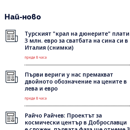
Най-ново
Турският "крал на дюнерите" плати
3 млн. евро за сватбата на сина си в
Италия (снимки)
преди 8 часа
Първи вериги у нас премахват
двойното обозначение на цените в
лева и евро
преди 8 часа
Райчо Райчев: Проектът за
космически център в Доброславци
е сложен, първата фаза ще отнеме 3