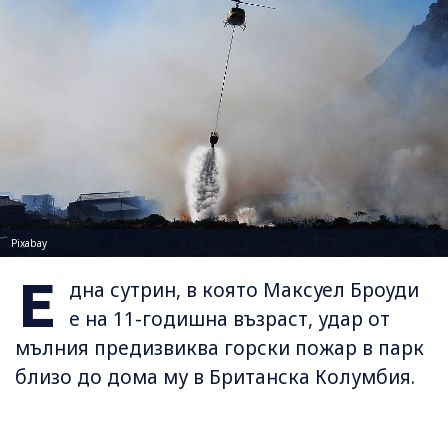
Pixabay
Е
дна сутрин, в която Максуел Броуди
е на 11-годишна възраст, удар от
мълния предизвиква горски пожар в парк
близо до дома му в Британска Колумбия.