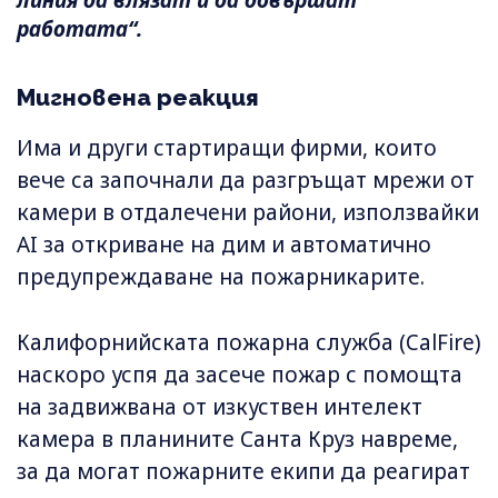
линия да влязат и да довършат
работата“.
Мигновена реакция
Има и други стартиращи фирми, които
вече са започнали да разгръщат мрежи от
камери в отдалечени райони, използвайки
AI за откриване на дим и автоматично
предупреждаване на пожарникарите.
Калифорнийската пожарна служба (CalFire)
наскоро успя да засече пожар с помощта
на задвижвана от изкуствен интелект
камера в планините Санта Круз навреме,
за да могат пожарните екипи да реагират