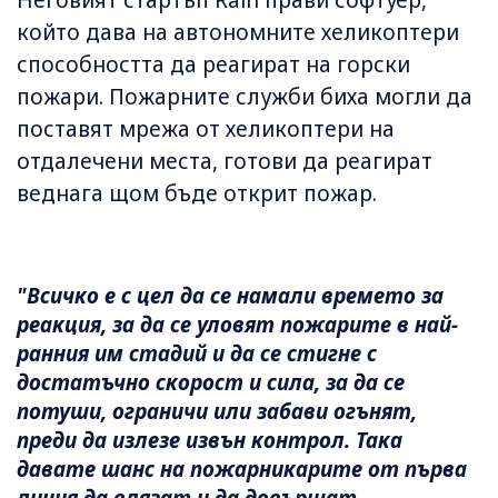
Неговият стартъп Rain прави софтуер,
който дава на автономните хеликоптери
способността да реагират на горски
пожари. Пожарните служби биха могли да
поставят мрежа от хеликоптери на
отдалечени места, готови да реагират
веднага щом бъде открит пожар.
"Всичко е с цел да се намали времето за
реакция, за да се уловят пожарите в най-
ранния им стадий и да се стигне с
достатъчно скорост и сила, за да се
потуши, ограничи или забави огънят,
преди да излезе извън контрол. Така
давате шанс на пожарникарите от първа