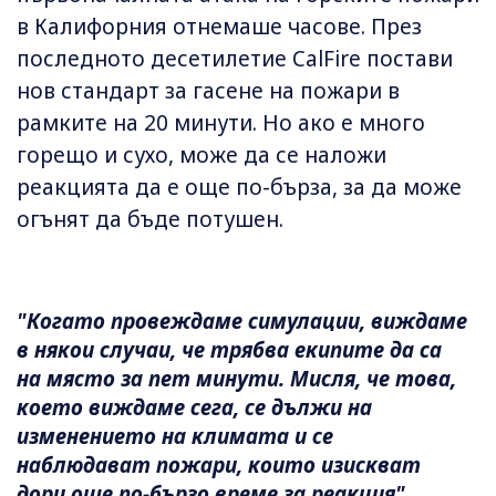
в Калифорния отнемаше часове. През
последното десетилетие CalFire постави
нов стандарт за гасене на пожари в
рамките на 20 минути. Но ако е много
горещо и сухо, може да се наложи
реакцията да е още по-бърза, за да може
огънят да бъде потушен.
"Когато провеждаме симулации, виждаме
в някои случаи, че трябва екипите да са
на място за пет минути. Мисля, че това,
което виждаме сега, се дължи на
изменението на климата и се
наблюдават пожари, които изискват
дори още по-бързо време за реакция".