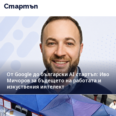
Стартъп
От Google до български AI стартъп: Иво
Мичоров за бъдещето на работата и
изкуствения интелект