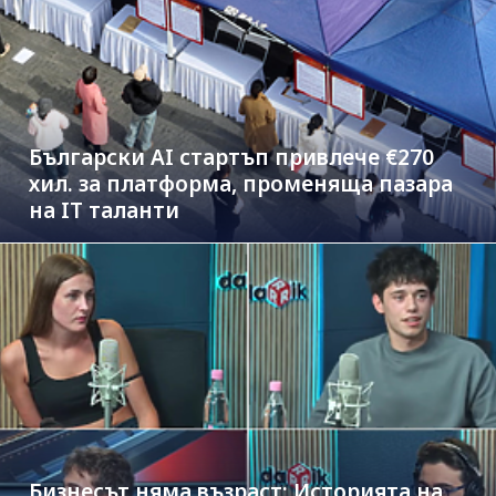
Български AI стартъп привлече €270
хил. за платформа, променяща пазара
на IT таланти
Бизнесът няма възраст: Историята на