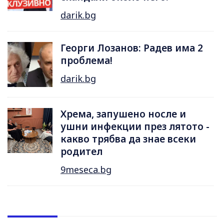
darik.bg
Георги Лозанов: Радев има 2
проблема!
darik.bg
Хрема, запушено носле и
ушни инфекции през лятотo -
какво трябва да знае всеки
родител
9meseca.bg