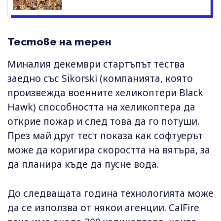
Тестове на терен
Миналия декември стартъпът тества
заедно със Sikorski (компанията, която
произвежда военните хеликоптери Black
Hawk) способността на хеликоптера да
открие пожар и след това да го потуши.
През май друг тест показа как софтуерът
може да коригира скоростта на вятъра, за
да планира къде да пусне вода.
До следващата година технологията може
да се използва от някои агенции. CalFire