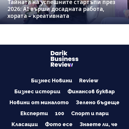
Тайната на успешните стартъпи през
2026: AI върши досадната работа,
хората – креативната
Бизнес Новини
Review
Бизнес истории
Финансов буквар
Новини от миналото
Зелено бъдеще
Експерти
100
Спорт и пари
Класации
Фото есе
Знаете ли, че