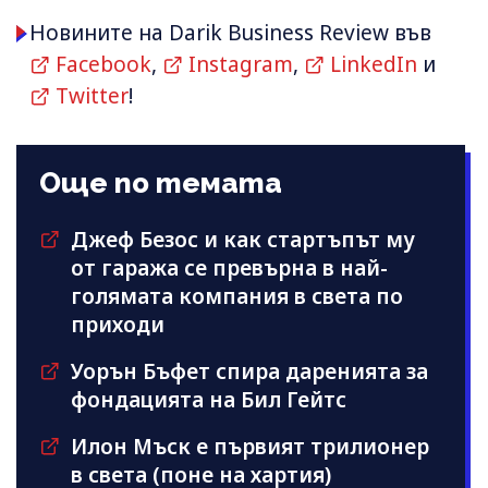
Новините на Darik Business Review във
Facebook
,
Instagram
,
LinkedIn
и
Twitter
!
Още по темата
Джеф Безос и как стартъпът му
от гаража се превърна в най-
голямата компания в света по
приходи
Уорън Бъфет спира даренията за
фондацията на Бил Гейтс
Илон Мъск е първият трилионер
в света (поне на хартия)