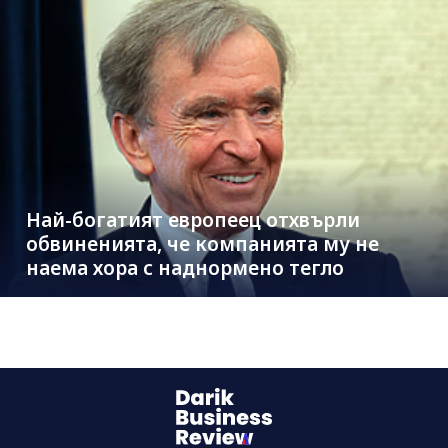
Най-богатият европеец отхвърли
обвиненията, че компанията му не
наема хора с наднормено тегло