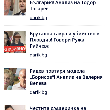
България! Анализ на Тодор
Тагарев
darik.bg
Брутална гавра и убийство в
Пловдив! Говори Ружа
Райчева
darik.bg
Радев повтаря модела
„Борисов“! Анализ на Валерия
Велева
darik.bg
Честита дъщеричка на