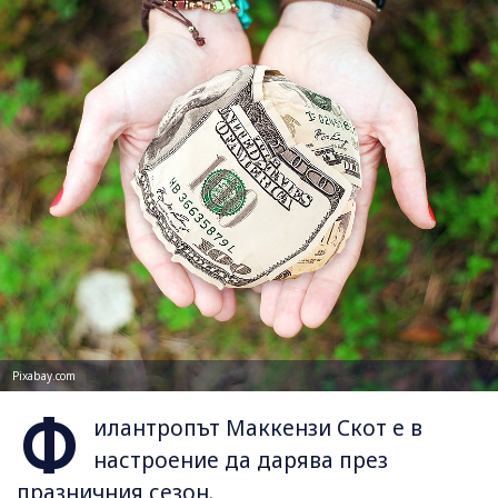
Pixabay.com
Ф
илантропът Маккензи Скот е в
настроение да дарява през
празничния сезон.