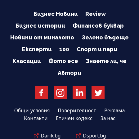
Бизнес Новини
Review
Бизнес истории
Финансов буквар
Новини от миналото
Зелено бъдеще
Експерти
100
Спорт и пари
Класации
Фото есе
Знаете ли, че
Автори
Общи условия
Поверителност
Реклама
Контакти
Етичен кодекс
За нас
Darik.bg
Dsport.bg