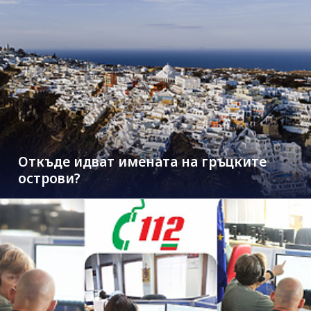
Откъде идват имената на гръцките
острови?