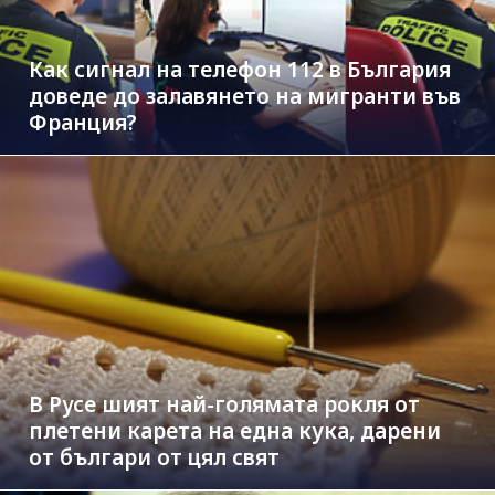
Как сигнал на телефон 112 в България
доведе до залавянето на мигранти във
Франция?
В Русе шият най-голямата рокля от
плетени карета на една кука, дарени
от българи от цял свят