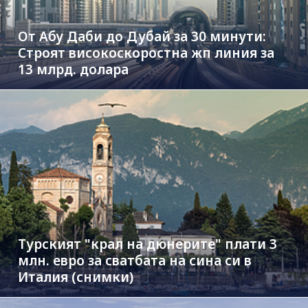
От Абу Даби до Дубай за 30 минути:
Строят високоскоростна жп линия за
13 млрд. долара
Турският "крал на дюнерите" плати 3
млн. евро за сватбата на сина си в
Италия (снимки)