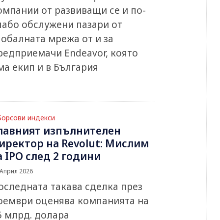
омпании от развиващи се и по-
лабо обслужени пазари от
лобалната мрежа от и за
редприемачи Endeavor, която
ма екип и в България
Борсови индекси
лавният изпълнителен
иректор на Revolut: Мислим
а IPO след 2 години
 Април 2026
оследната такава сделка през
оември оценява компанията на
5 млрд. долара