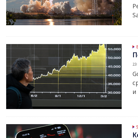
Р
S
П
23
G
с
и
К