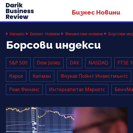
Бизнес Новини
Начало
Бизнес Новини
Финансови новини
Борсови ин
Борсови индекси
S&P 500
Dow Jones
DAX
NASDAQ
FTSE 1
Карол
Капман
Фоукал Пойнт Инвестмънтс
Реал Финанс
Интеркапитал Маркетс
БенчМа