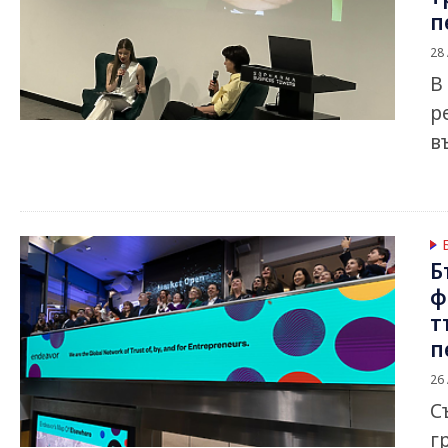
п
28
В
р
в
Б
ф
т
п
26
С
г