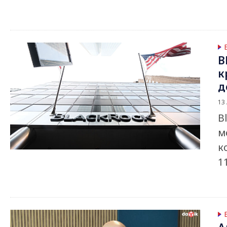
B
к
д
13
B
м
к
1