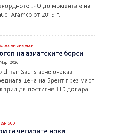
екордното IPO до момента е на
audi Aramco от 2019 г.
Борсови индекси
отоп на азиатските борси
 Март 2026
oldman Sachs вече очаква
редната цена на Брент през март
 април да достигне 110 долара
S&P 500
ои са четирите нови