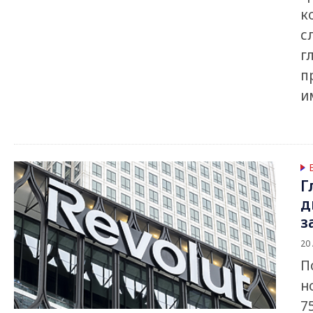
к
с
г
п
и
Г
д
з
20
П
н
7