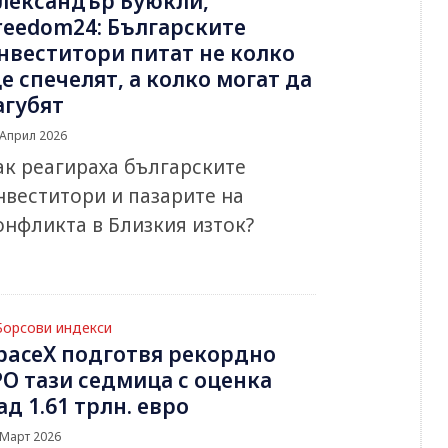
лександър Буюкли,
reedom24: Българските
нвеститори питат не колко
е спечелят, а колко могат да
агубят
 Април 2026
ак реагираха българските
нвеститори и пазарите на
онфликта в Близкия изток?
Борсови индекси
paceX подготвя рекордно
PO тази седмица с оценка
ад 1.61 трлн. евро
 Март 2026