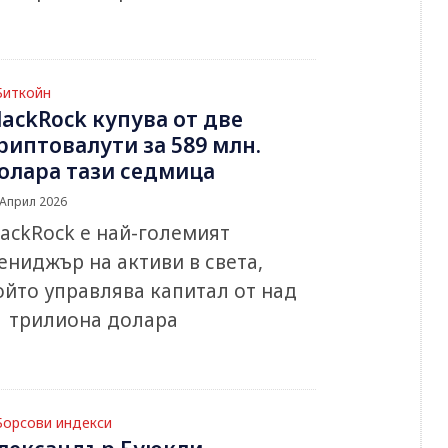
Биткойн
lackRock купува от две
риптовалути за 589 млн.
олара тази седмица
 Април 2026
lackRock e най-големият
ениджър на активи в света,
ойто управлява капитал от над
1 трилиона долара
Борсови индекси