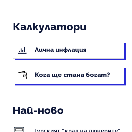
Калкулатори
Лична инфлация
Кога ще стана богат?
Най-ново
Турският "крал на дюнерите"