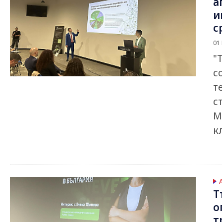
а
и
с
01
"
с
т
с
М
к
Т
о
т