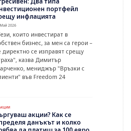
гресивен: Два типа
нвестиционен портфейл
рещу инфлацията
 Май 2026
Тези, които инвестират в
обствен бизнес, за мен са герои –
е директно се изправят срещу
траха", казва Димитър
арченко, мениджър "Връзки с
лиенти" във Freedom 24
Акции
ъргуваш акции? Как се
пределя данъкът и колко
рябва да платиш за 100 евро