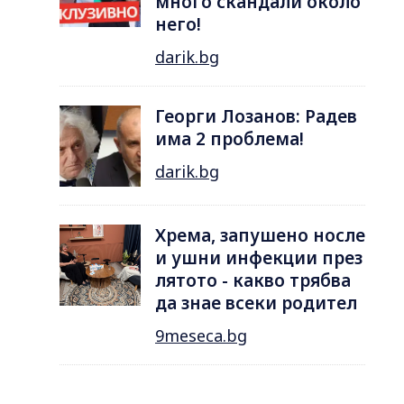
много скандали около
него!
darik.bg
Георги Лозанов: Радев
има 2 проблема!
darik.bg
Хрема, запушено носле
и ушни инфекции през
лятотo - какво трябва
да знае всеки родител
9meseca.bg