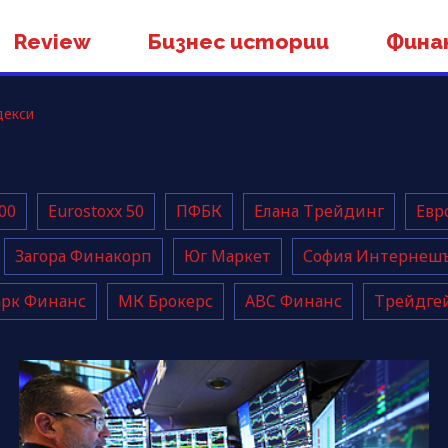
Review
Бизнес истории
Фина
декси
00
Eurostoxx 50
ПФБК
Елана Трейдинг
Евр
Загора Финакорп
Юг Маркет
София Интернеш
рк Финанс
МК Брокерс
ABC Финанс
Трейдгей