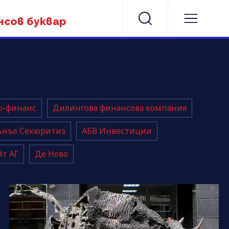
нсов буквар
о-финанс
Дилингова финансова компания
ънъл Секюритиз
АБВ Инвестиции
т АГ
Де Ново