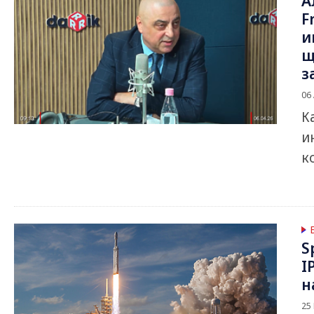
А
F
и
щ
з
06
К
и
к
S
I
н
25