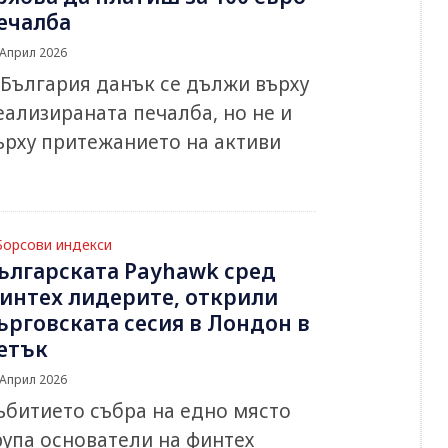
ечалба
 Април 2026
 България данък се дължи върху
еализираната печалба, но не и
ърху притежанието на активи
Борсови индекси
ългарската Payhawk сред
интех лидерите, открили
ърговската сесия в Лондон в
етък
 Април 2026
ъбитието събра на едно място
рупа основатели на финтех