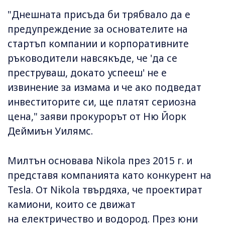
"Днешната присъда би трябвало да е
предупреждение за основателите на
стартъп компании и корпоративните
ръководители навсякъде, че 'да се
преструваш, докато успееш' не е
извинение за измама и че ако подведат
инвеститорите си, ще платят сериозна
цена," заяви прокурорът от Ню Йорк
Деймиън Уилямс.
Милтън основава Nikola през 2015 г. и
представя компанията като конкурент на
Tesla. От Nikola твърдяха, че проектират
камиони, които се движат
на електричество и водород. През юни