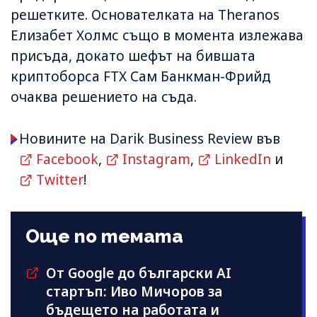
решетките. Основателката на Theranos
Елизабет Холмс също в момента излежава
присъда, докато шефът на бившата
криптоборса FTX Сам Банкман-Фрийд
очаква решението на съда.
Новините на Darik Business Review във
Facebook
,
Instagram
,
LinkedIn
и
Twitter
!
Още по темата
От Google до български AI
стартъп: Иво Мичоров за
бъдещето на работата и