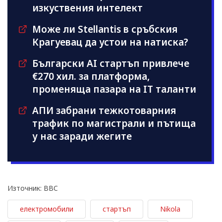
изкуствения интелект
Може ли Stellantis в сръбския
Крагуевац да устои на натиска?
Български AI стартъп привлече
€270 хил. за платформа,
променяща пазара на IT таланти
АПИ забрани тежкотоварния
трафик по магистрали и пътища
у нас заради жегите
Източник: BBC
електромобили
стартъп
Nikola