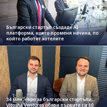
Български стартъп създаде AI
платформа, която променя начина, по
който работят хотелите
34 млн. евро за български стартъпи:
Vitosha Ventures обяви първите си 10