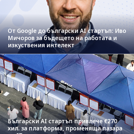
От Google до български AI стартъп: Иво
Мичоров за бъдещето на работата и
изкуствения интелект
Български AI стартъп привлече €270
хил. за платформа, променяща пазара