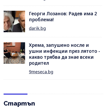
Георги Лозанов: Радев има 2
проблема!
darik.bg
Хрема, запушено носле и
ушни инфекции през лятотo -
какво трябва да знае всеки
родител
9meseca.bg
Стартъп