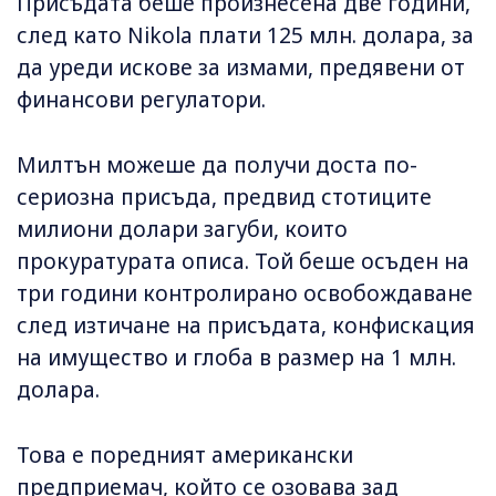
Присъдата беше произнесена две години,
след като Nikola плати 125 млн. долара, за
да уреди искове за измами, предявени от
финансови регулатори.
Милтън можеше да получи доста по-
сериозна присъда, предвид стотиците
милиони долари загуби, които
прокуратурата описа. Той беше осъден на
три години контролирано освобождаване
след изтичане на присъдата, конфискация
на имущество и глоба в размер на 1 млн.
долара.
Това е поредният американски
предприемач, който се озовава зад