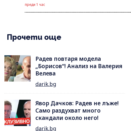
преди 1 час
Прочети още
Радев повтаря модела
„Борисов“! Анализ на Валерия
Велева
darik.bg
Явор Дачков: Радев не лъже!
Само раздухват много
скандали около него!
darik.bg