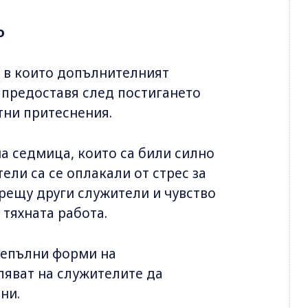
о
, в които допълнителният
 предоставя след постигането
тни притеснения.
а седмица, които са били силно
тели са се оплакали от стрес за
срещу други служители и чувство
 тяхната работа.
 непълни форми на
ляват на служителите да
ни.