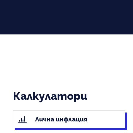
Калкулатори
Лична инфлация