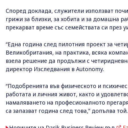
Според доклада, служители използват почи
грижи за близки, за хобита и за домашна р
прекарват време със семействата си през у
“Една година след пилотния проект за чет
Великобритания, на практика, всяка компан
взела решение да продължи с четиридневна
директор Изследвания в Autonomy.
“Подобренията във физическото и психичес
работата и личния живот, както и удовлетв
намаляването на професионалното прегаря
са запазват година след това,” допълва той.
Новините на Darik Business Review във
F