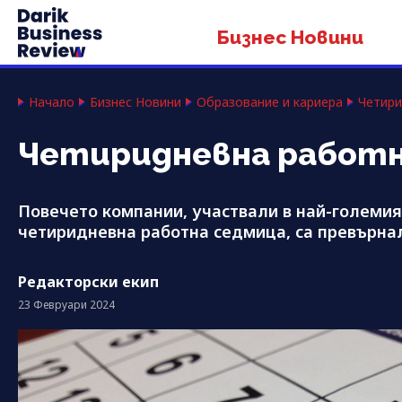
Бизнес Новини
Начало
Бизнес Новини
Образование и кариера
Четири
Четиридневна работна
Повечето компании, участвали в най-големия 
четиридневна работна седмица, са превърнал
Редакторски екип
23 Февруари 2024