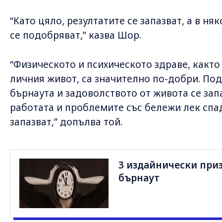
“Като цяло, резултатите се запазват, а в н
се подобряват,” казва Шор.
“Физическото и психическото здраве, както
личния живот, са значително по-добри. По
бърнаута и задоволството от живота се зап
работата и проблемите със бележи лек спа
запазват,” допълва той.
3 издайнически призн
бърнаут