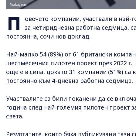
Pixabay.com
П
овечето компании, участвали в най-г
за четиридневна работна седмица, с
постоянна, сочи нов доклад.
Най-малко 54 (89%) от 61 британски компан
шестмесечния пилотен проект през 2022 г., 
още е в сила, докато 31 компании (51%) са 
постоянно към 4-дневна работна седмица.
Участвалите са били поканени да се включ
година след най-големия пилотен проект з
света.
Резултатите, които бяха публикувани тази 