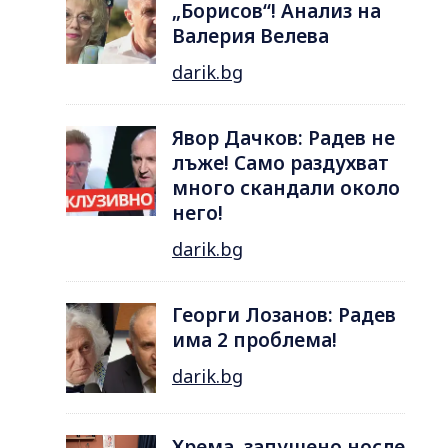
„Борисов“! Анализ на
Валерия Велева
darik.bg
Явор Дачков: Радев не
лъже! Само раздухват
много скандали около
него!
darik.bg
Георги Лозанов: Радев
има 2 проблема!
darik.bg
Хрема, запушено носле