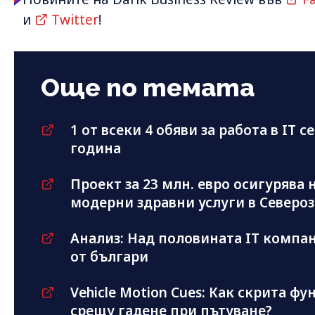
и
Twitter
!
Още по темата
1 от всеки 4 обяви за работа в IT с
година
Проект за 23 млн. евро осигурява
модерни здравни услуги в Северо
Анализ: Над половината IT компан
от българи
Vehicle Motion Cues: Как скрита фу
срещу гадене при пътуване?