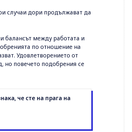
якои случаи дори продължават да
 и балансът между работата и
добренията по отношение на
азват. Удовлетворението от
д, но повечето подобрения се
ака, че сте на прага на