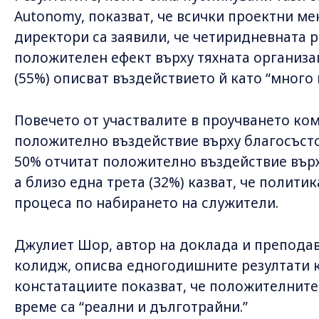
Autonomy, показват, че всички проектни м
директори са заявили, че четиридневната 
положителен ефект върху тяхната организа
(55%) описват въздействието й като “много
Повечето от участвалите в проучването ком
положително въздействие върху благосъсто
50% отчитат положително въздействие върх
а близо една трета (32%) казват, че полит
процесa по набирането на служители.
Джулиет Шор, автор на доклада и преподав
колидж, описва едногодишните резултати ка
констатациите показват, че положителните
време са “реални и дълготрайни.”