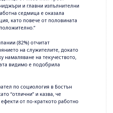
ениджъри и главни изпълнителни
работна седмица е оказала
ция, като повече от половината
 положително.”
пании (82%) отчитат
янието на служителите, докато
у намаляване на текучеството,
иката видимо е подобрила
ател по социология в Бостън
то “отлични” и казва, че
 ефекти от по-краткото работно