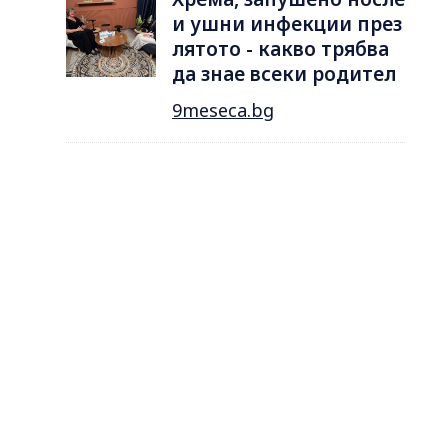
и ушни инфекции през
лятотo - какво трябва
да знае всеки родител
9meseca.bg