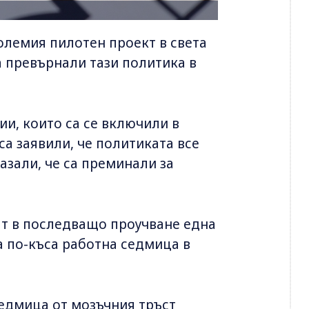
олемия пилотен проект в света
а превърнали тази политика в
ии, които са се включили в
са заявили, че политиката все
казали, че са преминали за
ат в последващо проучване една
а по-къса работна седмица в
седмица от мозъчния тръст