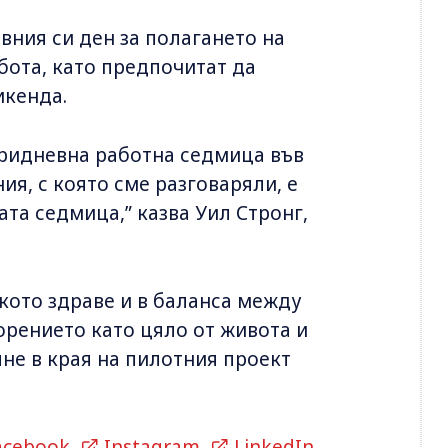
вния си ден за полагането на
абота, като предпочитат да
икенда.
иридневна работна седмица във
ия, с която сме разговаряли, е
та седмица,” казва Уил Стронг,
кото здраве и в баланса между
орението като цяло от живота и
не в края на пилотния проект
acebook
,
Instagram
,
LinkedIn