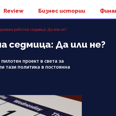
Review
Бизнес истории
Фина
дневна работна седмица: Да или не?
 седмица: Да или не?
пилотен проект в света за
и тази политика в постоянна